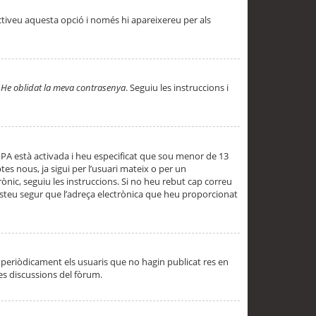
ctiveu aquesta opció i només hi apareixereu per als
a
He oblidat la meva contrasenya
. Seguiu les instruccions i
PPA està activada i heu especificat que sou menor de 13
es nous, ja sigui per l’usuari mateix o per un
ònic, seguiu les instruccions. Si no heu rebut cap correu
 esteu segur que l’adreça electrònica que heu proporcionat
periòdicament els usuaris que no hagin publicat res en
es discussions del fòrum.