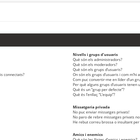
Nivells i grups d’usuaris
Què són els administradors?
Què són els moderadors?
Què són els grups d’usuaris?
ris connectats?
On són els grups d’usuaris i com m’hi af
Com puc convertir-me en líder d’un gru
Per què alguns grups d’usuaris tenen u
Què és un “grup per defecte”?
Què és l’enllaç “L’equip”?
Missatgeria privada
No puc enviar missatges privats!
No paro de rebre missatges privats no 
He rebut correu brossa o insultant per
Amics i enemics
Què són les llistes d’amics i enemics?