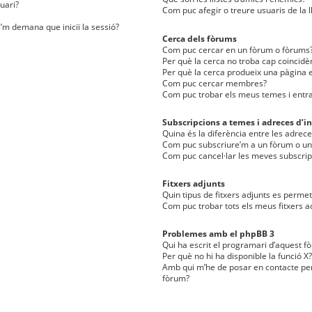
uari?
Com puc afegir o treure usuaris de la l
e’m demana que iniciï la sessió?
Cerca dels fòrums
Com puc cercar en un fòrum o fòrums
Per què la cerca no troba cap coincidè
Per què la cerca produeix una pàgina e
Com puc cercar membres?
Com puc trobar els meus temes i entr
Subscripcions a temes i adreces d’in
Quina és la diferència entre les adreces
Com puc subscriure’m a un fòrum o u
Com puc cancel·lar les meves subscrip
Fitxers adjunts
Quin tipus de fitxers adjunts es perm
Com puc trobar tots els meus fitxers a
Problemes amb el phpBB 3
Qui ha escrit el programari d’aquest f
Per què no hi ha disponible la funció X?
Amb qui m’he de posar en contacte per
fòrum?