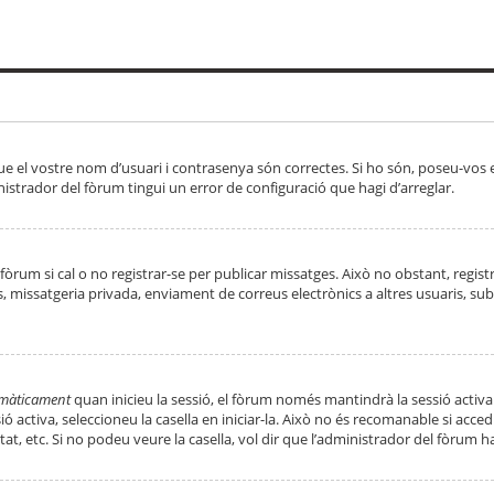
ue el vostre nom d’usuari i contrasenya són correctes. Si ho són, poseu-vos
strador del fòrum tingui un error de configuració que hagi d’arreglar.
 fòrum si cal o no registrar-se per publicar missatges. Això no obstant, regis
rs, missatgeria privada, enviament de correus electrònics a altres usuaris, 
tomàticament
quan inicieu la sessió, el fòrum només mantindrà la sessió activa
essió activa, seleccioneu la casella en iniciar-la. Això no és recomanable si ac
tat, etc. Si no podeu veure la casella, vol dir que l’administrador del fòrum h