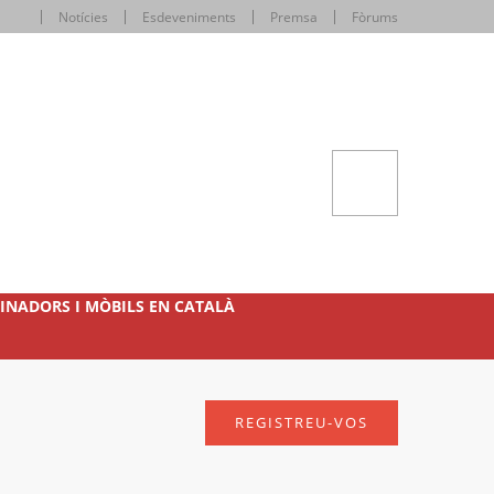
Notícies
Esdeveniments
Premsa
Fòrums
INADORS I MÒBILS EN CATALÀ
REGISTREU-VOS