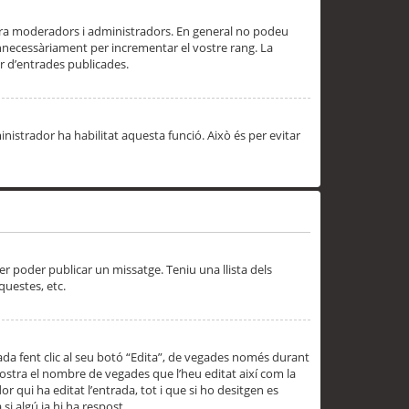
 ara moderadors i administradors. En general no podeu
innecessàriament per incrementar el vostre rang. La
 d’entrades publicades.
inistrador ha habilitat aquesta funció. Això és per evitar
er poder publicar un missatge. Teniu una llista dels
questes, etc.
da fent clic al seu botó “Edita”, de vegades només durant
 mostra el nombre de vegades que l’heu editat així com la
 qui ha editat l’entrada, tot i que si ho desitgen es
i algú ja hi ha respost.