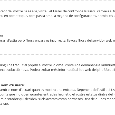
nt del vostre. Si és així, visiteu el Tauler de control de l’usuari i canvieu el
ueu en compte que, com passa amb la majoria de configuracions, només els usu
t!
orari d’estiu però l’hora encara és incorrecta, llavors l’hora del servidor web é
 ningú ha traduït el phpBB al vostre idioma. Proveu de demanar-li a l’administ
na traducció nova. Podeu trobar més informació al lloc web del phpBB (utilitze
 nom d’usuari?
mb el nom d’usuari quan es mostra una entrada. Depenent de l’estil utilitza
 punts que indiquen quantes entrades heu fet o el vostre estatus dintre de
dministrador qui decideix si els avatars estan permesos i tria de quines maner
a raó.