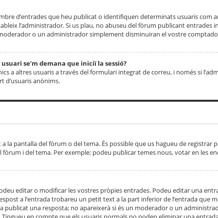
 nombre d’entrades que heu publicat o identifiquen determinats usuaris com
tableix l’administrador. Si us plau, no abuseu del fòrum publicant entrades 
moderador o un administrador simplement disminuiran el vostre comptador
n usuari se’m demana que iniciï la sessió?
s a altres usuaris a través del formulari integrat de correu, i només si l’adm
art d’usuaris anònims.
t a la pantalla del fòrum o del tema. És possible que us hagueu de registrar p
el fòrum i del tema. Per exemple: podeu publicar temes nous, votar en les en
eu editar o modificar les vostres pròpies entrades. Podeu editar una entra
respost a l’entrada trobareu un petit text a la part inferior de l’entrada que
 ha publicat una resposta; no apareixerà si és un moderador o un administrador
. Tingueu en compte que els usuaris normals no poden eliminar una entrada s