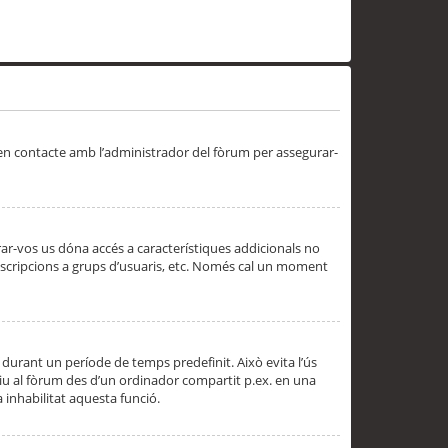
 en contacte amb l’administrador del fòrum per assegurar-
trar-vos us dóna accés a característiques addicionals no
subscripcions a grups d’usuaris, etc. Només cal un moment
 durant un període de temps predefinit. Això evita l’ús
cediu al fòrum des d’un ordinador compartit p.ex. en una
a inhabilitat aquesta funció.