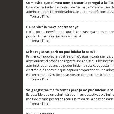
Com evito que el meu nom d’usuari aparegui a la llis
En el vostre Tauler de control de l’usuari, a “Preferències d
administradors i el moderadors. Se us comptarà com a usu
Torna a l’inici
He perdut la meva contrasenya!
No us poseu nerviós! Tot i que la contrasenya no es pot recup
podreu tornar a iniciar la sessió aviat.
Torna a l’inici
M’he registrat però no puc iniciar la sessió!
Primer comproveu el vostre nom d’usuari i contrasenya. Si
anys durant el procés de registre, heu de seguir les instru
administrador abans de poder iniciar la sessió; aquesta inf
electrònic, és possible que hagueu proporcionat una adreça
és correcta, proveu de posar-vos en contacte amb l’admini
Torna a l’inici
Vaig registrar-me fa temps però ja no puc iniciar la se
És possible que un administrador hagi desactivat o elimin
molt de temps per tal de reduir la mida de la base de dades
Torna a l’inici