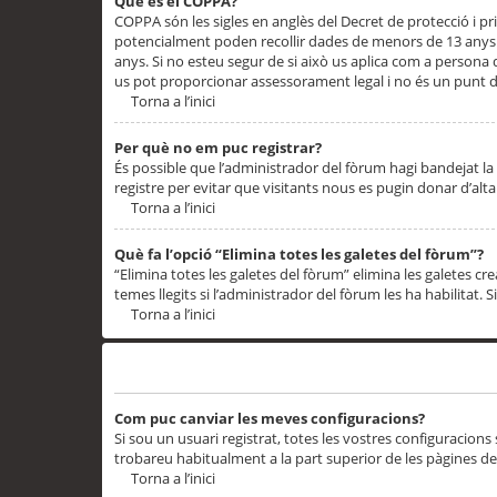
Què és el COPPA?
COPPA són les sigles en anglès del Decret de protecció i priv
potencialment poden recollir dades de menors de 13 anys qu
anys. Si no esteu segur de si això us aplica com a persona
us pot proporcionar assessorament legal i no és un punt de
Torna a l’inici
Per què no em puc registrar?
És possible que l’administrador del fòrum hagi bandejat la 
registre per evitar que visitants nous es pugin donar d’al
Torna a l’inici
Què fa l’opció “Elimina totes les galetes del fòrum”?
“Elimina totes les galetes del fòrum” elimina les galetes
temes llegits si l’administrador del fòrum les ha habilitat. 
Torna a l’inici
Preferències i configuracions de l’usuari
Com puc canviar les meves configuracions?
Si sou un usuari registrat, totes les vostres configuracions
trobareu habitualment a la part superior de les pàgines de
Torna a l’inici