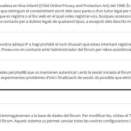
adesa en línia infantil (Child Online Privacy and Protection Act) del 1998. És 
e obtinguin el consentiment escrit dels seus pares o d’un tutor legal per r
 que es registra o al lloc web en el qual voleu registrar-vos, busqueu asse
 contacte per a dubtes legals de qualsevol tipus, a excepció dels descrits mé
vostra adreça IP o hagi prohibit el nom d’usuari que esteu intentant registra
ta. Poseu-vos en contacte amb l’administrador del fòrum per rebre assistència
 creades pel phpBB que us mantenen autenticat i amb la sessió iniciada al fò
Si experimenteu problemes d’inici i finalització de sessió, és possible que elim
 s’emmagatzemen a la base de dades del fòrum. Per modificar-les, visiteu el Ta
l fòrum. Aquest sistema us permet canviar totes les vostres configuracions i