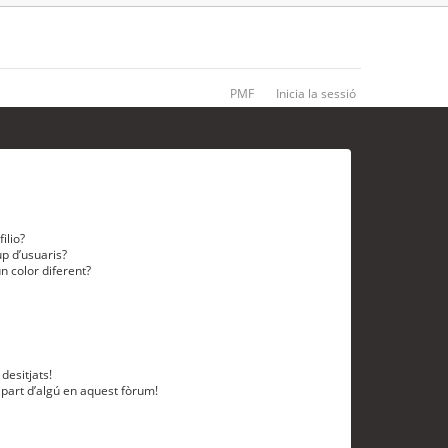
PMF
Inicia la sessió
ilio?
p d’usuaris?
n color diferent?
desitjats!
 part d’algú en aquest fòrum!