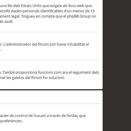
una llei dels Estats Units que exigeix als llocs web que
ecollir dades personals identificables d’un menor de 13
ssorament legal. Tingueu en compte que el phpBB Group no
s avall.
r. L’administrador del fòrum pot haver inhabilitat el
.
rum. També proporciona funcions com ara el seguiment dels
inar les galetes del fòrum ho solucioni.
uler de control de l’usuari a través de l’enllaç que
 preferències.