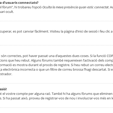
ta d’usuaris connectats?
el fòrum”, hi trobareu l’opció
Oculta la meva presència quan estic connectat
. A
ari ocult.
erar, es pot canviar fàcilment. Visiteu la pàgina d’inici de sessió i feu clic 
 són correctes, pot haver passat una d’aquestes dues coses. Si la funció CO
ccions que heu rebut. Alguns fòrums també requereixen l’activació dels compt
ormació es mostra durant el procés de registre. Si heu rebut un correu electr
 electrònica incorrecta o que un filtre de correu brossa l’hagi descartat. Si
strador.
ssió!
at el vostre compte per alguna raó. També hi ha alguns fòrums que eliminen 
. Si ha passat això, proveu de registrar-vos de nou i involucrar-vos més en l