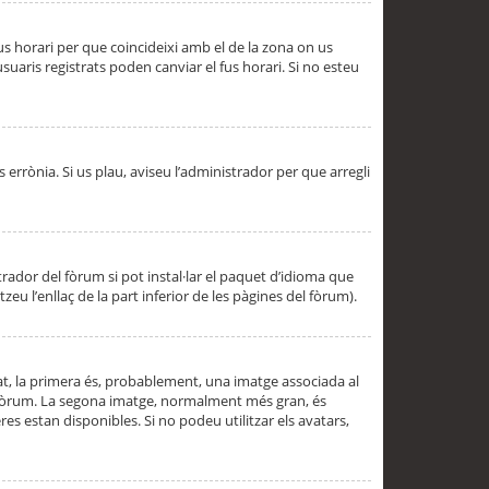
 fus horari per que coincideixi amb el de la zona on us
aris registrats poden canviar el fus horari. Si no esteu
s errònia. Si us plau, aviseu l’administrador per que arregli
rador del fòrum si pot instal·lar el paquet d’idioma que
u l’enllaç de la part inferior de les pàgines del fòrum).
t, la primera és, probablement, una imatge associada al
l fòrum. La segona imatge, normalment més gran, és
es estan disponibles. Si no podeu utilitzar els avatars,