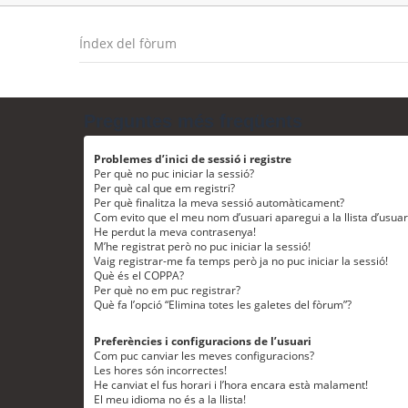
Índex del fòrum
Preguntes més freqüents
Problemes d’inici de sessió i registre
Per què no puc iniciar la sessió?
Per què cal que em registri?
Per què finalitza la meva sessió automàticament?
Com evito que el meu nom d’usuari aparegui a la llista d’usua
He perdut la meva contrasenya!
M’he registrat però no puc iniciar la sessió!
Vaig registrar-me fa temps però ja no puc iniciar la sessió!
Què és el COPPA?
Per què no em puc registrar?
Què fa l’opció “Elimina totes les galetes del fòrum”?
Preferències i configuracions de l’usuari
Com puc canviar les meves configuracions?
Les hores són incorrectes!
He canviat el fus horari i l’hora encara està malament!
El meu idioma no és a la llista!