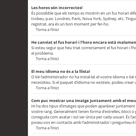
Les hores són incorrectes!
És possibble que els temps es mostrin en un fus horari difere
trobeu, p.ex. Londres, París, Nova York, Sydney, etc. Ting
registrat, ara és un bon moment per fer-ho.
Torna a l’inici
He canviat el fus horari i l’hora encara està malamen
Si esteu segur que heu triat correctament el fus horari i l’h
el problema.
Torna a l’inici
El meu idioma no és a la llista!
O bé l’administrador no ha instal·lat el vostre idioma o bé
necessiteu. Si el paquet d’idioma no existeix, podeu crear u
Torna a l’inici
Com puc mostrar una imatge juntament amb el meu
Hi ha dos tipus d’imatges que poden aparèixer juntament a
vostre rang. Generalment tenen forma d’estrelles, blocs o
coneguda com avatar i sol ser única per cada usuari. És l’a
poseu-vos en contacte amb l’administrador i pregunteu-li l
Torna a l’inici