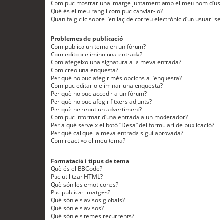
Com puc mostrar una imatge juntament amb el meu nom d’us
Què és el meu rang i com puc canviar-lo?
Quan faig clic sobre l’enllaç de correu electrònic d’un usuari s
Problemes de publicació
Com publico un tema en un fòrum?
Com edito o elimino una entrada?
Com afegeixo una signatura a la meva entrada?
Com creo una enquesta?
Per què no puc afegir més opcions a l’enquesta?
Com puc editar o eliminar una enquesta?
Per què no puc accedir a un fòrum?
Per què no puc afegir fitxers adjunts?
Per què he rebut un advertiment?
Com puc informar d’una entrada a un moderador?
Per a què serveix el botó “Desa” del formulari de publicació?
Per què cal que la meva entrada sigui aprovada?
Com reactivo el meu tema?
Formatació i tipus de tema
Què és el BBCode?
Puc utilitzar HTML?
Què són les emoticones?
Puc publicar imatges?
Què són els avisos globals?
Què són els avisos?
Què són els temes recurrents?