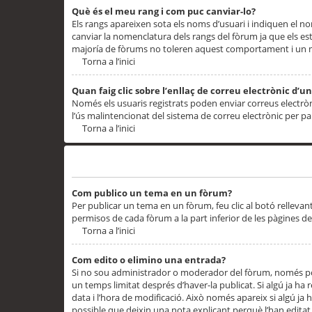
Què és el meu rang i com puc canviar-lo?
Els rangs apareixen sota els noms d’usuari i indiquen el
canviar la nomenclatura dels rangs del fòrum ja que els es
majoría de fòrums no toleren aquest comportament i un 
Torna a l’inici
Quan faig clic sobre l’enllaç de correu electrònic d’u
Només els usuaris registrats poden enviar correus electrònic
l’ús malintencionat del sistema de correu electrònic per p
Torna a l’inici
Problemes de publicació
Com publico un tema en un fòrum?
Per publicar un tema en un fòrum, feu clic al botó rellevan
permisos de cada fòrum a la part inferior de les pàgines d
Torna a l’inici
Com edito o elimino una entrada?
Si no sou administrador o moderador del fòrum, només pod
un temps limitat després d’haver-la publicat. Si algú ja ha 
data i l’hora de modificació. Això només apareix si algú ja
possible que deixin una nota explicant perquè l’han editat