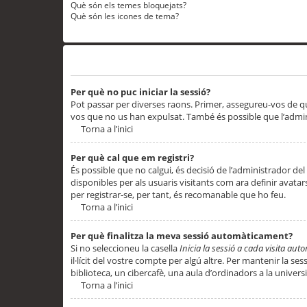
Què són els temes bloquejats?
Què són les icones de tema?
Problemes d’inici de sessió i registre
Per què no puc iniciar la sessió?
Pot passar per diverses raons. Primer, assegureu-vos de q
vos que no us han expulsat. També és possible que l’admini
Torna a l’inici
Per què cal que em registri?
És possible que no calgui, és decisió de l’administrador del
disponibles per als usuaris visitants com ara definir avata
per registrar-se, per tant, és recomanable que ho feu.
Torna a l’inici
Per què finalitza la meva sessió automàticament?
Si no seleccioneu la casella
Inicia la sessió a cada visita au
il·lícit del vostre compte per algú altre. Per mantenir la s
biblioteca, un cibercafè, una aula d’ordinadors a la universi
Torna a l’inici