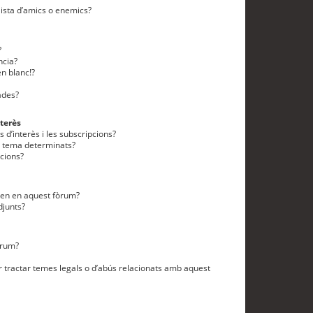
lista d’amics o enemics?
?
ncia?
n blanc!?
ades?
terès
 d’interès i les subscripcions?
n tema determinats?
cions?
eten en aquest fòrum?
djunts?
òrum?
 tractar temes legals o d’abús relacionats amb aquest