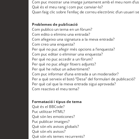
Com puc mostrar una imatge juntament amb el meu nom d’us
Què és el meu rang i com puc canviar-lo?
Quan faig clic sobre l’enllaç de correu electrònic d’un usuari s
Problemes de publicació
Com publico un tema en un fòrum?
Com edito o elimino una entrada?
Com afegeixo una signatura a la meva entrada?
Com creo una enquesta?
Per què no puc afegir més opcions a l’enquesta?
Com puc editar o eliminar una enquesta?
Per què no puc accedir a un fòrum?
Per què no puc afegir fitxers adjunts?
Per què he rebut un advertiment?
Com puc informar d’una entrada a un moderador?
Per a què serveix el botó “Desa” del formulari de publicació?
Per què cal que la meva entrada sigui aprovada?
Com reactivo el meu tema?
Formatació i tipus de tema
Què és el BBCode?
Puc utilitzar HTML?
Què són les emoticones?
Puc publicar imatges?
Què són els avisos globals?
Què són els avisos?
Què són els temes recurrents?