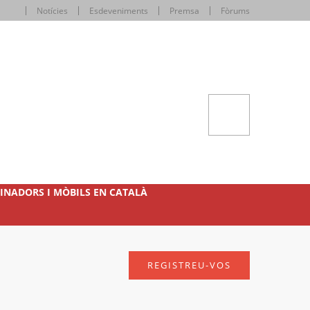
Notícies
Esdeveniments
Premsa
Fòrums
INADORS I MÒBILS EN CATALÀ
REGISTREU-VOS