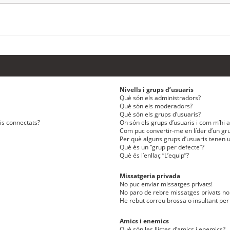
Nivells i grups d’usuaris
Què són els administradors?
Què són els moderadors?
Què són els grups d’usuaris?
ris connectats?
On són els grups d’usuaris i com m’hi af
Com puc convertir-me en líder d’un gru
Per què alguns grups d’usuaris tenen u
Què és un “grup per defecte”?
Què és l’enllaç “L’equip”?
Missatgeria privada
No puc enviar missatges privats!
No paro de rebre missatges privats no 
He rebut correu brossa o insultant per
Amics i enemics
Què són les llistes d’amics i enemics?