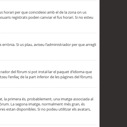
 fus horari per que coincideixi amb el de la zona on us
aris registrats poden canviar el fus horari. Si no esteu
s errònia. Si us plau, aviseu l’administrador per que arregli
rador del fòrum si pot instal·lar el paquet d’idioma que
u l’enllaç de la part inferior de les pàgines del fòrum).
t, la primera és, probablement, una imatge associada al
l fòrum. La segona imatge, normalment més gran, és
es estan disponibles. Si no podeu utilitzar els avatars,