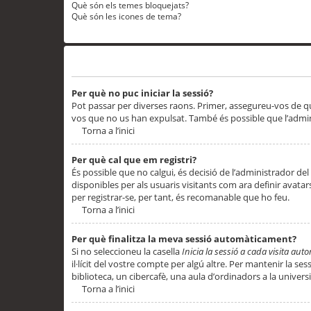
Què són els temes bloquejats?
Què són les icones de tema?
Problemes d’inici de sessió i registre
Per què no puc iniciar la sessió?
Pot passar per diverses raons. Primer, assegureu-vos de q
vos que no us han expulsat. També és possible que l’admini
Torna a l’inici
Per què cal que em registri?
És possible que no calgui, és decisió de l’administrador del
disponibles per als usuaris visitants com ara definir avata
per registrar-se, per tant, és recomanable que ho feu.
Torna a l’inici
Per què finalitza la meva sessió automàticament?
Si no seleccioneu la casella
Inicia la sessió a cada visita au
il·lícit del vostre compte per algú altre. Per mantenir la s
biblioteca, un cibercafè, una aula d’ordinadors a la universi
Torna a l’inici