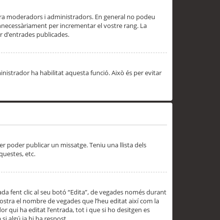
 ara moderadors i administradors. En general no podeu
innecessàriament per incrementar el vostre rang. La
 d’entrades publicades.
inistrador ha habilitat aquesta funció. Això és per evitar
er poder publicar un missatge. Teniu una llista dels
questes, etc.
da fent clic al seu botó “Edita”, de vegades només durant
 mostra el nombre de vegades que l’heu editat així com la
 qui ha editat l’entrada, tot i que si ho desitgen es
i algú ja hi ha respost.