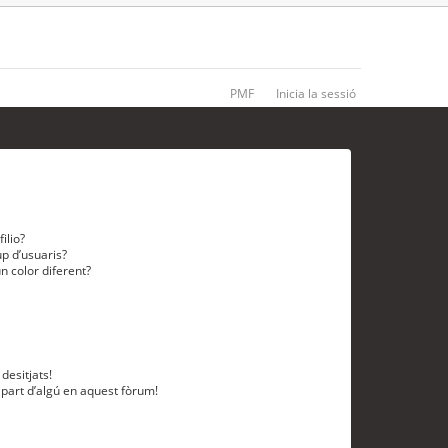
PMF
Inicia la sessió
ilio?
p d’usuaris?
n color diferent?
desitjats!
 part d’algú en aquest fòrum!