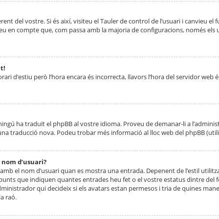
nt del vostre. Si és així, visiteu el Tauler de control de l’usuari i canvieu el
ueu en compte que, com passa amb la majoria de configuracions, només els usu
t!
orari d’estiu però l’hora encara és incorrecta, llavors l’hora del servidor web é
 ningú ha traduït el phpBB al vostre idioma. Proveu de demanar-li a l’administ
na traducció nova. Podeu trobar més informació al lloc web del phpBB (utilitze
 nom d’usuari?
mb el nom d’usuari quan es mostra una entrada. Depenent de l’estil utilitza
 punts que indiquen quantes entrades heu fet o el vostre estatus dintre de
dministrador qui decideix si els avatars estan permesos i tria de quines maner
a raó.