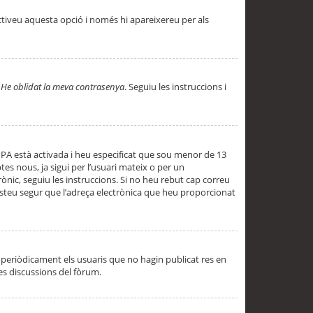
ctiveu aquesta opció i només hi apareixereu per als
a
He oblidat la meva contrasenya
. Seguiu les instruccions i
PPA està activada i heu especificat que sou menor de 13
es nous, ja sigui per l’usuari mateix o per un
ònic, seguiu les instruccions. Si no heu rebut cap correu
 esteu segur que l’adreça electrònica que heu proporcionat
periòdicament els usuaris que no hagin publicat res en
es discussions del fòrum.