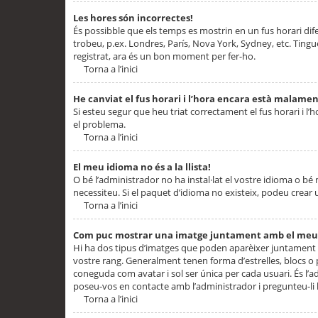
Les hores són incorrectes!
És possibble que els temps es mostrin en un fus horari difere
trobeu, p.ex. Londres, París, Nova York, Sydney, etc. Ting
registrat, ara és un bon moment per fer-ho.
Torna a l’inici
He canviat el fus horari i l’hora encara està malamen
Si esteu segur que heu triat correctament el fus horari i l’h
el problema.
Torna a l’inici
El meu idioma no és a la llista!
O bé l’administrador no ha instal·lat el vostre idioma o bé
necessiteu. Si el paquet d’idioma no existeix, podeu crear u
Torna a l’inici
Com puc mostrar una imatge juntament amb el meu
Hi ha dos tipus d’imatges que poden aparèixer juntament a
vostre rang. Generalment tenen forma d’estrelles, blocs o
coneguda com avatar i sol ser única per cada usuari. És l’a
poseu-vos en contacte amb l’administrador i pregunteu-li l
Torna a l’inici