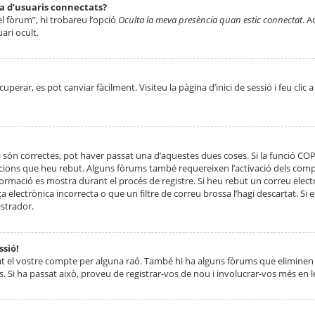
ta d’usuaris connectats?
el fòrum”, hi trobareu l’opció
Oculta la meva presència quan estic connectat
. A
ari ocult.
erar, es pot canviar fàcilment. Visiteu la pàgina d’inici de sessió i feu clic 
 són correctes, pot haver passat una d’aquestes dues coses. Si la funció CO
ccions que heu rebut. Alguns fòrums també requereixen l’activació dels compt
ormació es mostra durant el procés de registre. Si heu rebut un correu electr
 electrònica incorrecta o que un filtre de correu brossa l’hagi descartat. Si
strador.
ssió!
at el vostre compte per alguna raó. També hi ha alguns fòrums que eliminen 
. Si ha passat això, proveu de registrar-vos de nou i involucrar-vos més en l