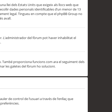
una llei dels Estats Units que exigeix als llocs web que
ecollir dades personals identificables d’un menor de 13
ssorament legal. Tingueu en compte que el phpBB Group no
s avall.
r. L’administrador del fòrum pot haver inhabilitat el
.
rum. També proporciona funcions com ara el seguiment dels
inar les galetes del fòrum ho solucioni.
uler de control de l’usuari a través de l’enllaç que
 preferències.