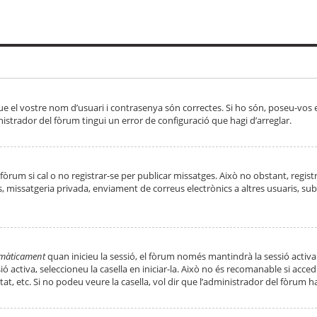
ue el vostre nom d’usuari i contrasenya són correctes. Si ho són, poseu-vos
strador del fòrum tingui un error de configuració que hagi d’arreglar.
 fòrum si cal o no registrar-se per publicar missatges. Això no obstant, regis
rs, missatgeria privada, enviament de correus electrònics a altres usuaris, 
tomàticament
quan inicieu la sessió, el fòrum només mantindrà la sessió activa
essió activa, seleccioneu la casella en iniciar-la. Això no és recomanable si ac
tat, etc. Si no podeu veure la casella, vol dir que l’administrador del fòrum h