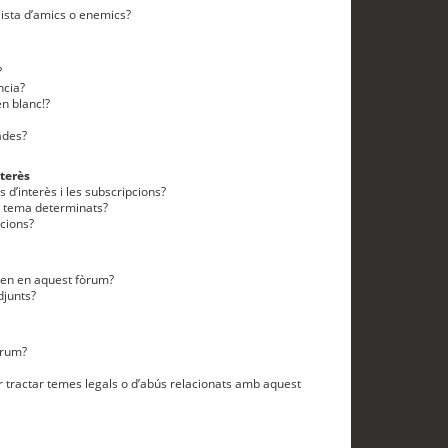
lista d’amics o enemics?
?
ncia?
n blanc!?
ades?
terès
 d’interès i les subscripcions?
n tema determinats?
cions?
eten en aquest fòrum?
djunts?
òrum?
 tractar temes legals o d’abús relacionats amb aquest