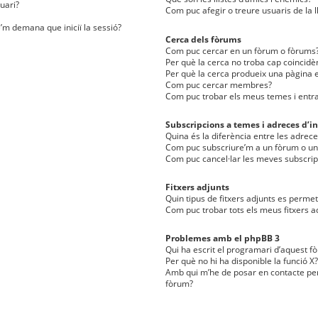
uari?
Com puc afegir o treure usuaris de la l
e’m demana que iniciï la sessió?
Cerca dels fòrums
Com puc cercar en un fòrum o fòrums
Per què la cerca no troba cap coincidè
Per què la cerca produeix una pàgina e
Com puc cercar membres?
Com puc trobar els meus temes i entr
Subscripcions a temes i adreces d’in
Quina és la diferència entre les adreces
Com puc subscriure’m a un fòrum o u
Com puc cancel·lar les meves subscrip
Fitxers adjunts
Quin tipus de fitxers adjunts es perm
Com puc trobar tots els meus fitxers a
Problemes amb el phpBB 3
Qui ha escrit el programari d’aquest f
Per què no hi ha disponible la funció X?
Amb qui m’he de posar en contacte per
fòrum?