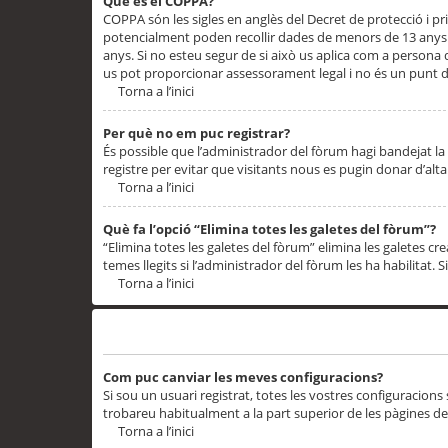
Què és el COPPA?
COPPA són les sigles en anglès del Decret de protecció i priv
potencialment poden recollir dades de menors de 13 anys qu
anys. Si no esteu segur de si això us aplica com a persona
us pot proporcionar assessorament legal i no és un punt de
Torna a l’inici
Per què no em puc registrar?
És possible que l’administrador del fòrum hagi bandejat la 
registre per evitar que visitants nous es pugin donar d’al
Torna a l’inici
Què fa l’opció “Elimina totes les galetes del fòrum”?
“Elimina totes les galetes del fòrum” elimina les galetes
temes llegits si l’administrador del fòrum les ha habilitat. 
Torna a l’inici
Preferències i configuracions de l’usuari
Com puc canviar les meves configuracions?
Si sou un usuari registrat, totes les vostres configuracions
trobareu habitualment a la part superior de les pàgines de
Torna a l’inici