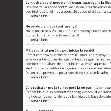
Com evito que el meu nom d’usuari aparegui a la llis
En el vostre Tauler de control de l’usuari, a “Preferències d
administradors i el moderadors. Se us comptarà com a usu
Torna a l’inici
He perdut la meva contrasenya!
No us poseu nerviós! Tot i que la contrasenya no es pot recup
podreu tornar a iniciar la sessió aviat.
Torna a l’inici
M’he registrat però no puc iniciar la sessió!
Primer comproveu el vostre nom d’usuari i contrasenya. Si
anys durant el procés de registre, heu de seguir les instru
administrador abans de poder iniciar la sessió; aquesta inf
electrònic, és possible que hagueu proporcionat una adreça
és correcta, proveu de posar-vos en contacte amb l’admini
Torna a l’inici
Vaig registrar-me fa temps però ja no puc iniciar la se
És possible que un administrador hagi desactivat o elimin
molt de temps per tal de reduir la mida de la base de dades
Torna a l’inici