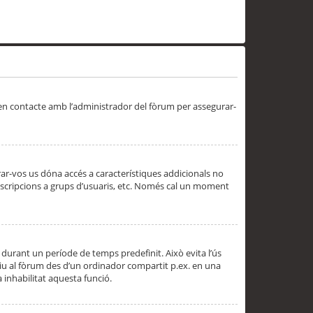
 en contacte amb l’administrador del fòrum per assegurar-
trar-vos us dóna accés a característiques addicionals no
subscripcions a grups d’usuaris, etc. Només cal un moment
 durant un període de temps predefinit. Això evita l’ús
cediu al fòrum des d’un ordinador compartit p.ex. en una
a inhabilitat aquesta funció.