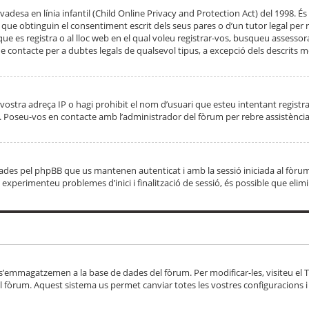
adesa en línia infantil (Child Online Privacy and Protection Act) del 1998. És 
e obtinguin el consentiment escrit dels seus pares o d’un tutor legal per r
 que es registra o al lloc web en el qual voleu registrar-vos, busqueu asse
 contacte per a dubtes legals de qualsevol tipus, a excepció dels descrits mé
vostra adreça IP o hagi prohibit el nom d’usuari que esteu intentant registra
ta. Poseu-vos en contacte amb l’administrador del fòrum per rebre assistència
 creades pel phpBB que us mantenen autenticat i amb la sessió iniciada al fò
Si experimenteu problemes d’inici i finalització de sessió, és possible que elim
 s’emmagatzemen a la base de dades del fòrum. Per modificar-les, visiteu el Ta
l fòrum. Aquest sistema us permet canviar totes les vostres configuracions i