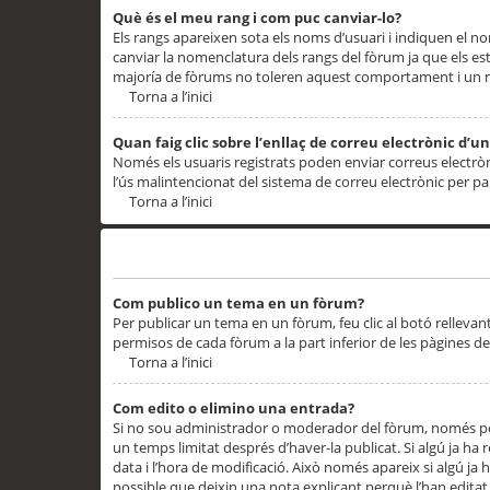
Què és el meu rang i com puc canviar-lo?
Els rangs apareixen sota els noms d’usuari i indiquen el
canviar la nomenclatura dels rangs del fòrum ja que els es
majoría de fòrums no toleren aquest comportament i un 
Torna a l’inici
Quan faig clic sobre l’enllaç de correu electrònic d’u
Només els usuaris registrats poden enviar correus electrònic
l’ús malintencionat del sistema de correu electrònic per p
Torna a l’inici
Problemes de publicació
Com publico un tema en un fòrum?
Per publicar un tema en un fòrum, feu clic al botó rellevan
permisos de cada fòrum a la part inferior de les pàgines d
Torna a l’inici
Com edito o elimino una entrada?
Si no sou administrador o moderador del fòrum, només pod
un temps limitat després d’haver-la publicat. Si algú ja ha 
data i l’hora de modificació. Això només apareix si algú ja
possible que deixin una nota explicant perquè l’han editat