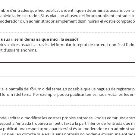
 nombre d’entrades que heu publicat o identifiquen determinats usuaris com
tableix l’administrador. Si us plau, no abuseu del fòrum publicant entrades 
moderador o un administrador simplement disminuiran el vostre comptador
n usuari se’m demana que iniciï la sessió?
s a altres usuaris a través del formulari integrat de correu, i només si l’adm
art d’usuaris anònims.
t a la pantalla del fòrum o del tema. És possible que us hagueu de registrar p
el fòrum i del tema. Per exemple: podeu publicar temes nous, votar en les en
eu editar o modificar les vostres pròpies entrades. Podeu editar una entra
respost a l’entrada trobareu un petit text a la part inferior de l’entrada que
 ha publicat una resposta; no apareixerà si és un moderador o un administrador
. Tingueu en compte que els usuaris normals no poden eliminar una entrada s