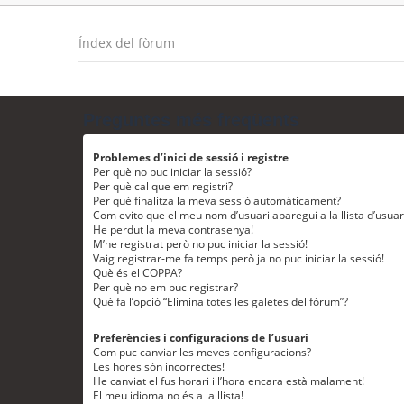
Índex del fòrum
Preguntes més freqüents
Problemes d’inici de sessió i registre
Per què no puc iniciar la sessió?
Per què cal que em registri?
Per què finalitza la meva sessió automàticament?
Com evito que el meu nom d’usuari aparegui a la llista d’usua
He perdut la meva contrasenya!
M’he registrat però no puc iniciar la sessió!
Vaig registrar-me fa temps però ja no puc iniciar la sessió!
Què és el COPPA?
Per què no em puc registrar?
Què fa l’opció “Elimina totes les galetes del fòrum”?
Preferències i configuracions de l’usuari
Com puc canviar les meves configuracions?
Les hores són incorrectes!
He canviat el fus horari i l’hora encara està malament!
El meu idioma no és a la llista!