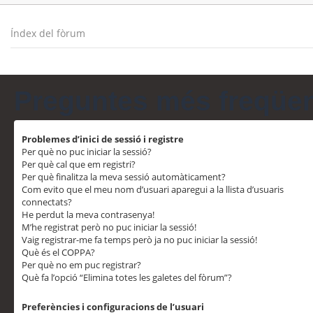
Índex del fòrum
Preguntes més freqüe
Problemes d’inici de sessió i registre
Per què no puc iniciar la sessió?
Per què cal que em registri?
Per què finalitza la meva sessió automàticament?
Com evito que el meu nom d’usuari aparegui a la llista d’usuaris
connectats?
He perdut la meva contrasenya!
M’he registrat però no puc iniciar la sessió!
Vaig registrar-me fa temps però ja no puc iniciar la sessió!
Què és el COPPA?
Per què no em puc registrar?
Què fa l’opció “Elimina totes les galetes del fòrum”?
Preferències i configuracions de l’usuari