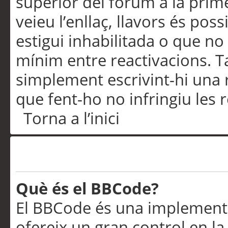
superior del fòrum a la prime
veieu l’enllaç, llavors és pos
estigui inhabilitada o que no
mínim entre reactivacions. T
simplement escrivint-hi una 
que fent-ho no infringiu les 
Torna a l’inici
Formatació i tipus de te
Què és el BBCode?
El BBCode és una implementa
ofereix un gran control en l