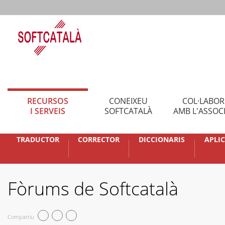
RECURSOS
CONEIXEU
COL·LABO
I SERVEIS
SOFTCATALÀ
AMB L'ASSOC
TRADUCTOR
CORRECTOR
DICCIONARIS
APLI
Fòrums de Softcatalà
Compartiu