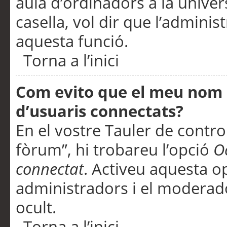
aula d’ordinadors a la univers
casella, vol dir que l’adminis
aquesta funció.
Torna a l’inici
Com evito que el meu nom d’
d’usuaris connectats?
En el vostre Tauler de control
fòrum”, hi trobareu l’opció
O
connectat
. Activeu aquesta o
administradors i el moderad
ocult.
Torna a l’inici