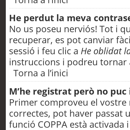
He perdut la meva contras
No us poseu nerviós! Tot i q
recuperar, es pot canviar fàci
sessió i feu clic a
He oblidat 
instruccions i podreu tornar a
Torna a l’inici
M’he registrat però no puc i
Primer comproveu el vostre n
correctes, pot haver passat u
funció COPPA està activada 