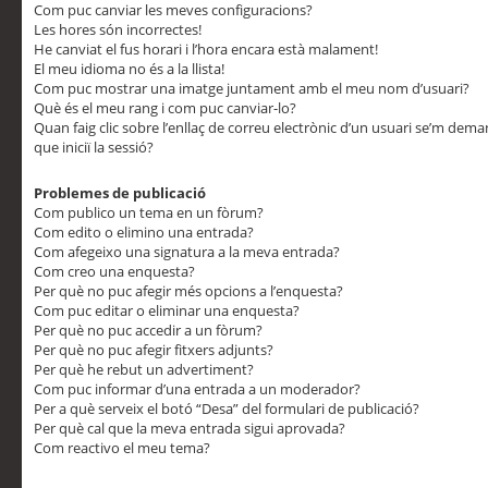
Com puc canviar les meves configuracions?
Les hores són incorrectes!
He canviat el fus horari i l’hora encara està malament!
El meu idioma no és a la llista!
Com puc mostrar una imatge juntament amb el meu nom d’usuari?
Què és el meu rang i com puc canviar-lo?
Quan faig clic sobre l’enllaç de correu electrònic d’un usuari se’m dem
que iniciï la sessió?
Problemes de publicació
Com publico un tema en un fòrum?
Com edito o elimino una entrada?
Com afegeixo una signatura a la meva entrada?
Com creo una enquesta?
Per què no puc afegir més opcions a l’enquesta?
Com puc editar o eliminar una enquesta?
Per què no puc accedir a un fòrum?
Per què no puc afegir fitxers adjunts?
Per què he rebut un advertiment?
Com puc informar d’una entrada a un moderador?
Per a què serveix el botó “Desa” del formulari de publicació?
Per què cal que la meva entrada sigui aprovada?
Com reactivo el meu tema?