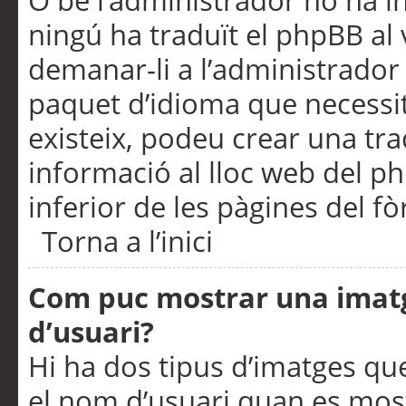
O bé l’administrador no ha in
ningú ha traduït el phpBB al
demanar-li a l’administrador d
paquet d’idioma que necessit
existeix, podeu crear una t
informació al lloc web del php
inferior de les pàgines del f
Torna a l’inici
Com puc mostrar una imat
d’usuari?
Hi ha dos tipus d’imatges q
el nom d’usuari quan es mos