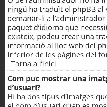
O bé l’administrador no ha in
ningú ha traduït el phpBB al
demanar-li a l’administrador d
paquet d’idioma que necessit
existeix, podeu crear una t
informació al lloc web del php
inferior de les pàgines del f
Torna a l’inici
Com puc mostrar una imat
d’usuari?
Hi ha dos tipus d’imatges q
el nom d’usuari quan es mos