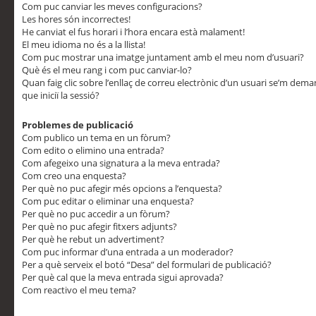
Com puc canviar les meves configuracions?
Les hores són incorrectes!
He canviat el fus horari i l’hora encara està malament!
El meu idioma no és a la llista!
Com puc mostrar una imatge juntament amb el meu nom d’usuari?
Què és el meu rang i com puc canviar-lo?
Quan faig clic sobre l’enllaç de correu electrònic d’un usuari se’m dem
que iniciï la sessió?
Problemes de publicació
Com publico un tema en un fòrum?
Com edito o elimino una entrada?
Com afegeixo una signatura a la meva entrada?
Com creo una enquesta?
Per què no puc afegir més opcions a l’enquesta?
Com puc editar o eliminar una enquesta?
Per què no puc accedir a un fòrum?
Per què no puc afegir fitxers adjunts?
Per què he rebut un advertiment?
Com puc informar d’una entrada a un moderador?
Per a què serveix el botó “Desa” del formulari de publicació?
Per què cal que la meva entrada sigui aprovada?
Com reactivo el meu tema?