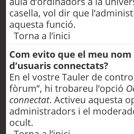
aula d’ordinadors a la univers
casella, vol dir que l’adminis
aquesta funció.
Torna a l’inici
Com evito que el meu nom d’
d’usuaris connectats?
En el vostre Tauler de control
fòrum”, hi trobareu l’opció
O
connectat
. Activeu aquesta o
administradors i el moderad
ocult.
Torna a l’inici