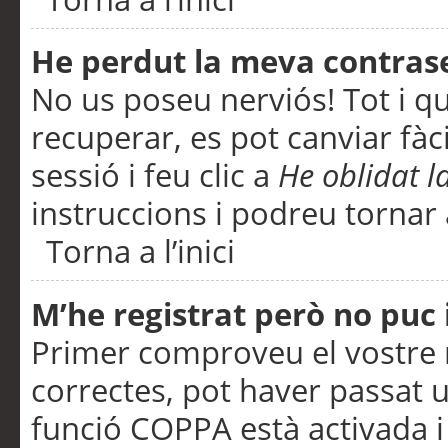
He perdut la meva contras
No us poseu nerviós! Tot i q
recuperar, es pot canviar fàci
sessió i feu clic a
He oblidat 
instruccions i podreu tornar a
Torna a l’inici
M’he registrat però no puc i
Primer comproveu el vostre n
correctes, pot haver passat u
funció COPPA està activada 