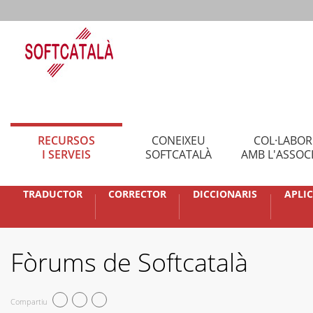
RECURSOS
CONEIXEU
COL·LABO
I SERVEIS
SOFTCATALÀ
AMB L'ASSOC
TRADUCTOR
CORRECTOR
DICCIONARIS
APLI
Fòrums de Softcatalà
Compartiu