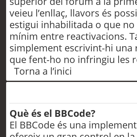
superior del fòrum a la prime
veieu l’enllaç, llavors és pos
estigui inhabilitada o que no
mínim entre reactivacions. T
simplement escrivint-hi una 
que fent-ho no infringiu les 
Torna a l’inici
Formatació i tipus de te
Què és el BBCode?
El BBCode és una implementa
ofereix un gran control en l