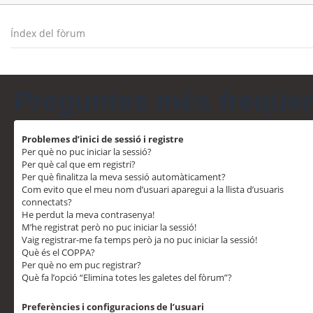
Índex del fòrum
Preguntes més freqüe
Problemes d’inici de sessió i registre
Per què no puc iniciar la sessió?
Per què cal que em registri?
Per què finalitza la meva sessió automàticament?
Com evito que el meu nom d’usuari aparegui a la llista d’usuaris
connectats?
He perdut la meva contrasenya!
M’he registrat però no puc iniciar la sessió!
Vaig registrar-me fa temps però ja no puc iniciar la sessió!
Què és el COPPA?
Per què no em puc registrar?
Què fa l’opció “Elimina totes les galetes del fòrum”?
Preferències i configuracions de l’usuari