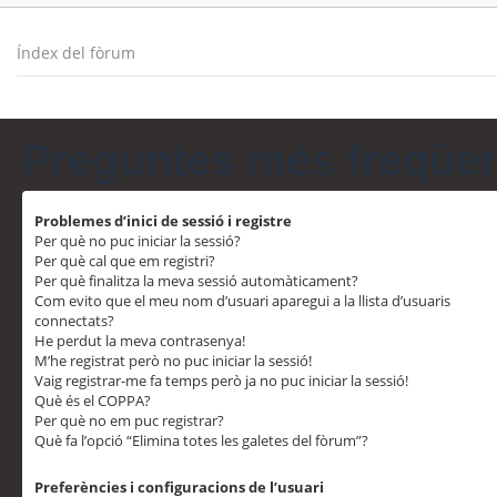
Índex del fòrum
Preguntes més freqüe
Problemes d’inici de sessió i registre
Per què no puc iniciar la sessió?
Per què cal que em registri?
Per què finalitza la meva sessió automàticament?
Com evito que el meu nom d’usuari aparegui a la llista d’usuaris
connectats?
He perdut la meva contrasenya!
M’he registrat però no puc iniciar la sessió!
Vaig registrar-me fa temps però ja no puc iniciar la sessió!
Què és el COPPA?
Per què no em puc registrar?
Què fa l’opció “Elimina totes les galetes del fòrum”?
Preferències i configuracions de l’usuari