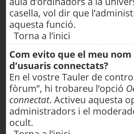
aula d’ordinadors a la univers
casella, vol dir que l’adminis
aquesta funció.
Torna a l’inici
Com evito que el meu nom d’
d’usuaris connectats?
En el vostre Tauler de control
fòrum”, hi trobareu l’opció
O
connectat
. Activeu aquesta o
administradors i el moderad
ocult.
Torna a l’inici