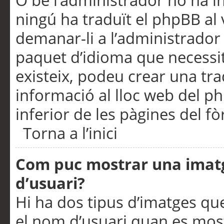
O bé l’administrador no ha in
ningú ha traduït el phpBB al
demanar-li a l’administrador d
paquet d’idioma que necessit
existeix, podeu crear una t
informació al lloc web del php
inferior de les pàgines del f
Torna a l’inici
Com puc mostrar una imat
d’usuari?
Hi ha dos tipus d’imatges q
el nom d’usuari quan es mos