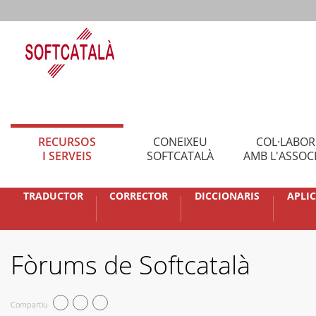
RECURSOS
CONEIXEU
COL·LABO
I SERVEIS
SOFTCATALÀ
AMB L'ASSOC
TRADUCTOR
CORRECTOR
DICCIONARIS
APLI
Fòrums de Softcatalà
Compartiu