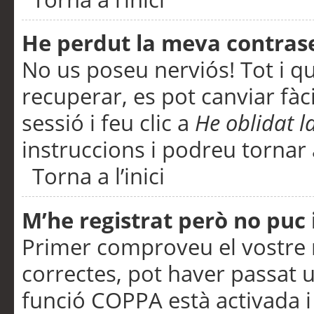
He perdut la meva contras
No us poseu nerviós! Tot i q
recuperar, es pot canviar fàci
sessió i feu clic a
He oblidat 
instruccions i podreu tornar a
Torna a l’inici
M’he registrat però no puc i
Primer comproveu el vostre n
correctes, pot haver passat u
funció COPPA està activada 