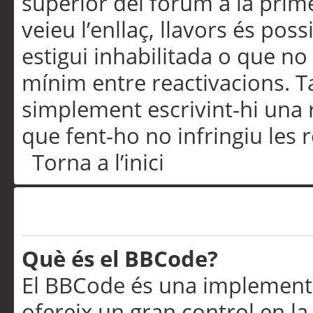
superior del fòrum a la prime
veieu l’enllaç, llavors és pos
estigui inhabilitada o que no
mínim entre reactivacions. T
simplement escrivint-hi una 
que fent-ho no infringiu les 
Torna a l’inici
Formatació i tipus de te
Què és el BBCode?
El BBCode és una implementa
ofereix un gran control en l