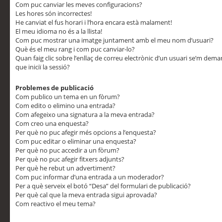
Com puc canviar les meves configuracions?
Les hores són incorrectes!
He canviat el fus horari i l’hora encara està malament!
El meu idioma no és a la llista!
Com puc mostrar una imatge juntament amb el meu nom d’usuari?
Què és el meu rang i com puc canviar-lo?
Quan faig clic sobre l’enllaç de correu electrònic d’un usuari se’m dem
que iniciï la sessió?
Problemes de publicació
Com publico un tema en un fòrum?
Com edito o elimino una entrada?
Com afegeixo una signatura a la meva entrada?
Com creo una enquesta?
Per què no puc afegir més opcions a l’enquesta?
Com puc editar o eliminar una enquesta?
Per què no puc accedir a un fòrum?
Per què no puc afegir fitxers adjunts?
Per què he rebut un advertiment?
Com puc informar d’una entrada a un moderador?
Per a què serveix el botó “Desa” del formulari de publicació?
Per què cal que la meva entrada sigui aprovada?
Com reactivo el meu tema?