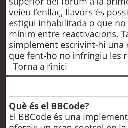
superior del fòrum a la prime
veieu l’enllaç, llavors és pos
estigui inhabilitada o que no
mínim entre reactivacions. T
simplement escrivint-hi una 
que fent-ho no infringiu les 
Torna a l’inici
Formatació i tipus de te
Què és el BBCode?
El BBCode és una implementa
ofereix un gran control en l