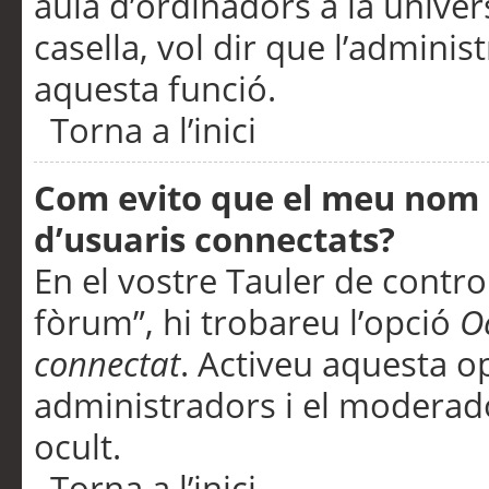
aula d’ordinadors a la univers
casella, vol dir que l’adminis
aquesta funció.
Torna a l’inici
Com evito que el meu nom d’
d’usuaris connectats?
En el vostre Tauler de control
fòrum”, hi trobareu l’opció
O
connectat
. Activeu aquesta o
administradors i el moderad
ocult.
Torna a l’inici