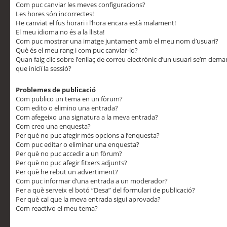
Com puc canviar les meves configuracions?
Les hores són incorrectes!
He canviat el fus horari i l’hora encara està malament!
El meu idioma no és a la llista!
Com puc mostrar una imatge juntament amb el meu nom d’usuari?
Què és el meu rang i com puc canviar-lo?
Quan faig clic sobre l’enllaç de correu electrònic d’un usuari se’m dem
que iniciï la sessió?
Problemes de publicació
Com publico un tema en un fòrum?
Com edito o elimino una entrada?
Com afegeixo una signatura a la meva entrada?
Com creo una enquesta?
Per què no puc afegir més opcions a l’enquesta?
Com puc editar o eliminar una enquesta?
Per què no puc accedir a un fòrum?
Per què no puc afegir fitxers adjunts?
Per què he rebut un advertiment?
Com puc informar d’una entrada a un moderador?
Per a què serveix el botó “Desa” del formulari de publicació?
Per què cal que la meva entrada sigui aprovada?
Com reactivo el meu tema?