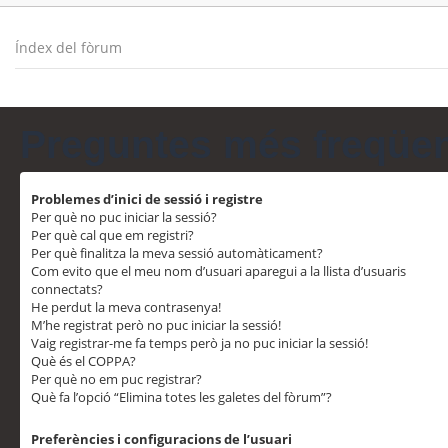
Índex del fòrum
Preguntes més freqüe
Problemes d’inici de sessió i registre
Per què no puc iniciar la sessió?
Per què cal que em registri?
Per què finalitza la meva sessió automàticament?
Com evito que el meu nom d’usuari aparegui a la llista d’usuaris
connectats?
He perdut la meva contrasenya!
M’he registrat però no puc iniciar la sessió!
Vaig registrar-me fa temps però ja no puc iniciar la sessió!
Què és el COPPA?
Per què no em puc registrar?
Què fa l’opció “Elimina totes les galetes del fòrum”?
Preferències i configuracions de l’usuari