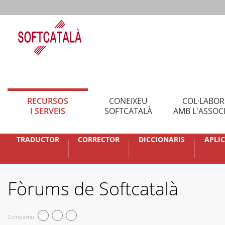
RECURSOS
CONEIXEU
COL·LABO
I SERVEIS
SOFTCATALÀ
AMB L'ASSOC
TRADUCTOR
CORRECTOR
DICCIONARIS
APLI
Fòrums de Softcatalà
Compartiu