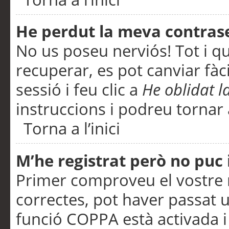
He perdut la meva contras
No us poseu nerviós! Tot i q
recuperar, es pot canviar fàci
sessió i feu clic a
He oblidat 
instruccions i podreu tornar a
Torna a l’inici
M’he registrat però no puc i
Primer comproveu el vostre n
correctes, pot haver passat u
funció COPPA està activada 