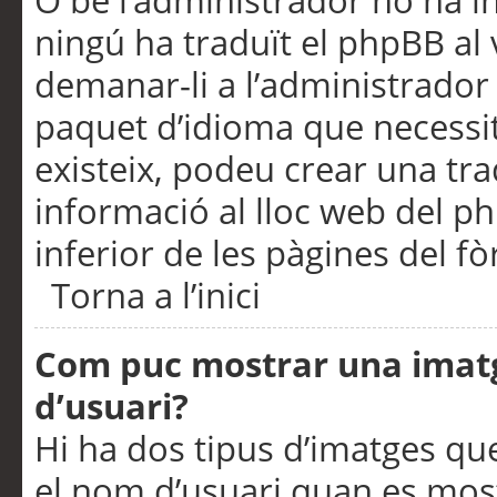
O bé l’administrador no ha in
ningú ha traduït el phpBB al
demanar-li a l’administrador d
paquet d’idioma que necessit
existeix, podeu crear una t
informació al lloc web del php
inferior de les pàgines del f
Torna a l’inici
Com puc mostrar una imat
d’usuari?
Hi ha dos tipus d’imatges q
el nom d’usuari quan es mos