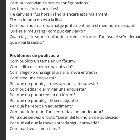
Com puc canviar les meves configuracions?
Les hores són incorrectes!
He canviat el fus horari i l’hora encara està malament!
El meu idioma no és a la llista!
Com puc mostrar una imatge juntament amb el meu nom d’usuari?
Què és el meu rang i com puc canviar-lo?
Quan faig clic sobre l’enllaç de correu electrònic d’un usuari se’m dem
que iniciï la sessió?
Problemes de publicació
Com publico un tema en un fòrum?
Com edito o elimino una entrada?
Com afegeixo una signatura a la meva entrada?
Com creo una enquesta?
Per què no puc afegir més opcions a l’enquesta?
Com puc editar o eliminar una enquesta?
Per què no puc accedir a un fòrum?
Per què no puc afegir fitxers adjunts?
Per què he rebut un advertiment?
Com puc informar d’una entrada a un moderador?
Per a què serveix el botó “Desa” del formulari de publicació?
Per què cal que la meva entrada sigui aprovada?
Com reactivo el meu tema?