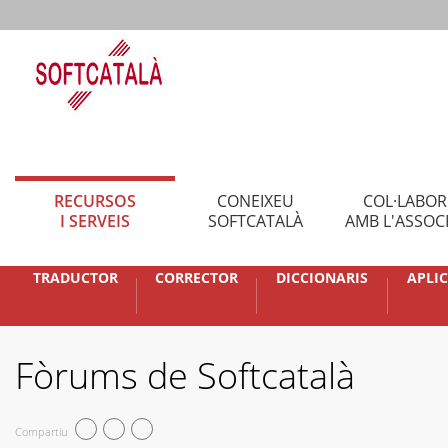
RECURSOS
CONEIXEU
COL·LABO
I SERVEIS
SOFTCATALÀ
AMB L'ASSOC
TRADUCTOR
CORRECTOR
DICCIONARIS
APLI
Fòrums de Softcatalà
Compartiu