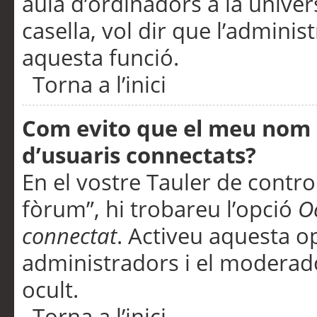
aula d’ordinadors a la univers
casella, vol dir que l’adminis
aquesta funció.
Torna a l’inici
Com evito que el meu nom d’
d’usuaris connectats?
En el vostre Tauler de control
fòrum”, hi trobareu l’opció
O
connectat
. Activeu aquesta o
administradors i el moderad
ocult.
Torna a l’inici