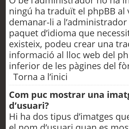
O bé l’administrador no ha in
ningú ha traduït el phpBB al
demanar-li a l’administrador d
paquet d’idioma que necessit
existeix, podeu crear una t
informació al lloc web del php
inferior de les pàgines del f
Torna a l’inici
Com puc mostrar una imat
d’usuari?
Hi ha dos tipus d’imatges q
el nom d’usuari quan es mos