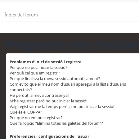
Índex del fòrum
Preguntes més freqüe
Problemes d’inici de sessió i registre
Per què no puc iniciar la sessió?
Per què cal que em registri?
Per què finalitza la meva sessió automàticament?
Com evito que el meu nom d’usuari aparegui a la llista d’usuaris
connectats?
He perdut la meva contrasenya!
M’he registrat però no puc iniciar la sessió!
Vaig registrar-me fa temps però ja no puc iniciar la sessió!
Què és el COPPA?
Per què no em puc registrar?
Què fa l’opció “Elimina totes les galetes del fòrum”?
Preferències i configuracions de l’usuari