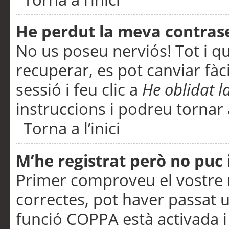
He perdut la meva contras
No us poseu nerviós! Tot i q
recuperar, es pot canviar fàci
sessió i feu clic a
He oblidat 
instruccions i podreu tornar a
Torna a l’inici
M’he registrat però no puc i
Primer comproveu el vostre n
correctes, pot haver passat u
funció COPPA està activada 