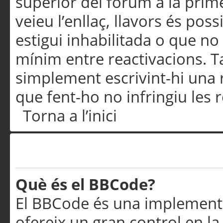
superior del fòrum a la prime
veieu l’enllaç, llavors és pos
estigui inhabilitada o que no
mínim entre reactivacions. T
simplement escrivint-hi una 
que fent-ho no infringiu les 
Torna a l’inici
Formatació i tipus de te
Què és el BBCode?
El BBCode és una implementa
ofereix un gran control en l