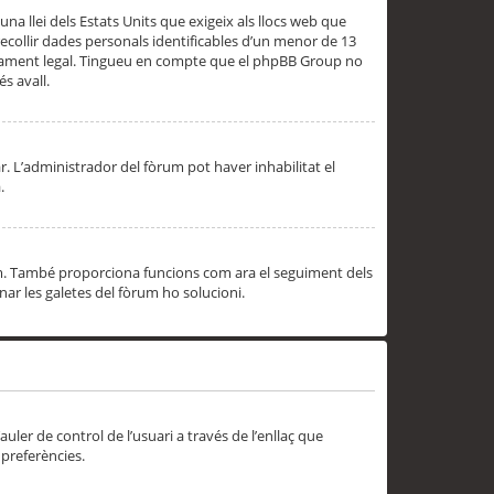
una llei dels Estats Units que exigeix als llocs web que
ecollir dades personals identificables d’un menor de 13
ssorament legal. Tingueu en compte que el phpBB Group no
s avall.
r. L’administrador del fòrum pot haver inhabilitat el
.
rum. També proporciona funcions com ara el seguiment dels
inar les galetes del fòrum ho solucioni.
uler de control de l’usuari a través de l’enllaç que
 preferències.