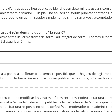
 nombre d’entrades que heu publicat o identifiquen determinats usuaris com
tableix l’administrador. Si us plau, no abuseu del fòrum publicant entrades 
moderador o un administrador simplement disminuiran el vostre comptador
n usuari se’m demana que iniciï la sessió?
s a altres usuaris a través del formulari integrat de correu, i només si l’adm
art d’usuaris anònims.
t a la pantalla del fòrum o del tema. És possible que us hagueu de registrar p
el fòrum i del tema. Per exemple: podeu publicar temes nous, votar en les en
eu editar o modificar les vostres pròpies entrades. Podeu editar una entra
respost a l’entrada trobareu un petit text a la part inferior de l’entrada que
 ha publicat una resposta; no apareixerà si és un moderador o un administrador
. Tingueu en compte que els usuaris normals no poden eliminar una entrada s