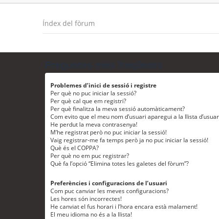
Índex del fòrum
Preguntes més freqüents
Problemes d’inici de sessió i registre
Per què no puc iniciar la sessió?
Per què cal que em registri?
Per què finalitza la meva sessió automàticament?
Com evito que el meu nom d’usuari aparegui a la llista d’usua
He perdut la meva contrasenya!
M’he registrat però no puc iniciar la sessió!
Vaig registrar-me fa temps però ja no puc iniciar la sessió!
Què és el COPPA?
Per què no em puc registrar?
Què fa l’opció “Elimina totes les galetes del fòrum”?
Preferències i configuracions de l’usuari
Com puc canviar les meves configuracions?
Les hores són incorrectes!
He canviat el fus horari i l’hora encara està malament!
El meu idioma no és a la llista!