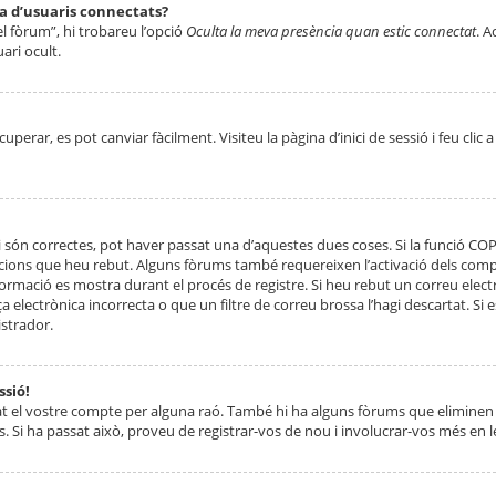
ta d’usuaris connectats?
el fòrum”, hi trobareu l’opció
Oculta la meva presència quan estic connectat
. A
ari ocult.
erar, es pot canviar fàcilment. Visiteu la pàgina d’inici de sessió i feu clic 
 són correctes, pot haver passat una d’aquestes dues coses. Si la funció CO
ccions que heu rebut. Alguns fòrums també requereixen l’activació dels compt
ormació es mostra durant el procés de registre. Si heu rebut un correu electr
 electrònica incorrecta o que un filtre de correu brossa l’hagi descartat. Si
strador.
ssió!
at el vostre compte per alguna raó. També hi ha alguns fòrums que eliminen 
. Si ha passat això, proveu de registrar-vos de nou i involucrar-vos més en l