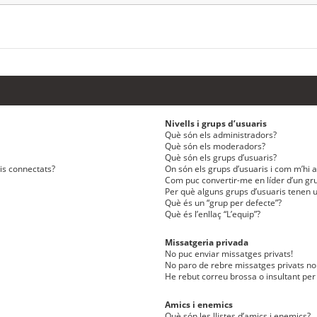
Nivells i grups d’usuaris
Què són els administradors?
Què són els moderadors?
Què són els grups d’usuaris?
ris connectats?
On són els grups d’usuaris i com m’hi af
Com puc convertir-me en líder d’un gru
Per què alguns grups d’usuaris tenen u
Què és un “grup per defecte”?
Què és l’enllaç “L’equip”?
Missatgeria privada
No puc enviar missatges privats!
No paro de rebre missatges privats no 
He rebut correu brossa o insultant per
Amics i enemics
Què són les llistes d’amics i enemics?