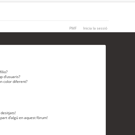
PMF
Inicia la sessió
ilio?
p d’usuaris?
n color diferent?
desitjats!
 part d’algú en aquest fòrum!