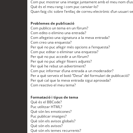
Com puc mostrar una imatge juntament amb el meu nom d’us
Què és el meu rang i com puc canviar-lo?
Quan faig clic sobre l’enllaç de correu electrònic d’un usuari s
Problemes de publicació
Com publico un tema en un fòrum?
Com edito o elimino una entrada?
Com afegeixo una signatura a la meva entrada?
Com creo una enquesta?
Per què no puc afegir més opcions a l’enquesta?
Com puc editar o eliminar una enquesta?
Per què no puc accedir a un fòrum?
Per què no puc afegir fitxers adjunts?
Per què he rebut un advertiment?
Com puc informar d’una entrada a un moderador?
Per a què serveix el botó “Desa” del formulari de publicació?
Per què cal que la meva entrada sigui aprovada?
Com reactivo el meu tema?
Formatació i tipus de tema
Què és el BBCode?
Puc utilitzar HTML?
Què són les emoticones?
Puc publicar imatges?
Què són els avisos globals?
Què són els avisos?
Què són els temes recurrents?