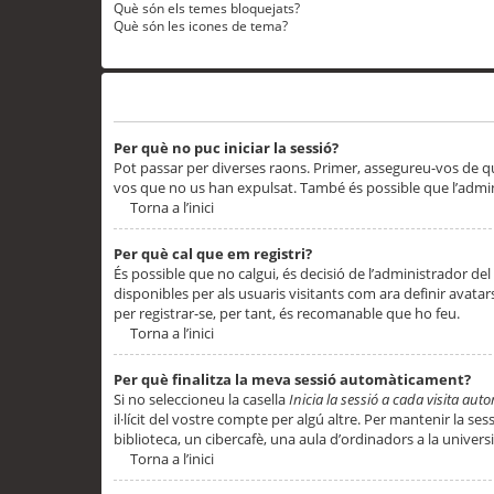
Què són els temes bloquejats?
Què són les icones de tema?
Problemes d’inici de sessió i registre
Per què no puc iniciar la sessió?
Pot passar per diverses raons. Primer, assegureu-vos de q
vos que no us han expulsat. També és possible que l’admini
Torna a l’inici
Per què cal que em registri?
És possible que no calgui, és decisió de l’administrador del
disponibles per als usuaris visitants com ara definir avata
per registrar-se, per tant, és recomanable que ho feu.
Torna a l’inici
Per què finalitza la meva sessió automàticament?
Si no seleccioneu la casella
Inicia la sessió a cada visita au
il·lícit del vostre compte per algú altre. Per mantenir la s
biblioteca, un cibercafè, una aula d’ordinadors a la universi
Torna a l’inici