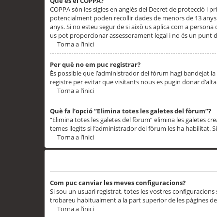
Què és el COPPA?
COPPA són les sigles en anglès del Decret de protecció i priv
potencialment poden recollir dades de menors de 13 anys qu
anys. Si no esteu segur de si això us aplica com a persona
us pot proporcionar assessorament legal i no és un punt de
Torna a l’inici
Per què no em puc registrar?
És possible que l’administrador del fòrum hagi bandejat la 
registre per evitar que visitants nous es pugin donar d’al
Torna a l’inici
Què fa l’opció “Elimina totes les galetes del fòrum”?
“Elimina totes les galetes del fòrum” elimina les galetes
temes llegits si l’administrador del fòrum les ha habilitat. 
Torna a l’inici
Preferències i configuracions de l’usuari
Com puc canviar les meves configuracions?
Si sou un usuari registrat, totes les vostres configuracions
trobareu habitualment a la part superior de les pàgines de
Torna a l’inici