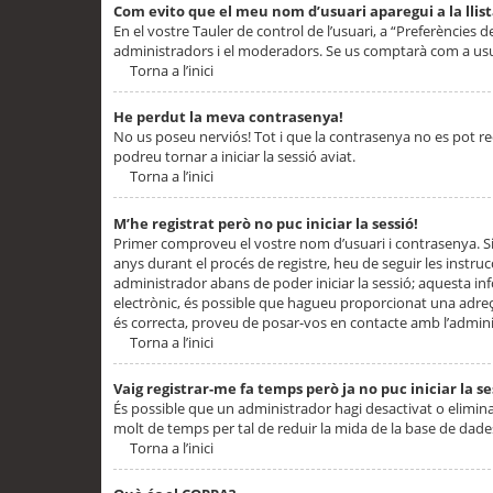
Com evito que el meu nom d’usuari aparegui a la llis
En el vostre Tauler de control de l’usuari, a “Preferències d
administradors i el moderadors. Se us comptarà com a usu
Torna a l’inici
He perdut la meva contrasenya!
No us poseu nerviós! Tot i que la contrasenya no es pot recup
podreu tornar a iniciar la sessió aviat.
Torna a l’inici
M’he registrat però no puc iniciar la sessió!
Primer comproveu el vostre nom d’usuari i contrasenya. Si
anys durant el procés de registre, heu de seguir les instru
administrador abans de poder iniciar la sessió; aquesta inf
electrònic, és possible que hagueu proporcionat una adreça
és correcta, proveu de posar-vos en contacte amb l’admini
Torna a l’inici
Vaig registrar-me fa temps però ja no puc iniciar la se
És possible que un administrador hagi desactivat o elimin
molt de temps per tal de reduir la mida de la base de dades
Torna a l’inici