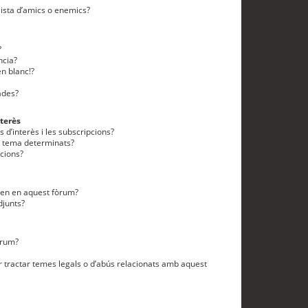
lista d’amics o enemics?
?
ncia?
n blanc!?
ades?
terès
 d’interès i les subscripcions?
n tema determinats?
cions?
eten en aquest fòrum?
djunts?
òrum?
 tractar temes legals o d’abús relacionats amb aquest