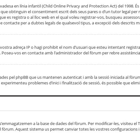
adesa en línia infantil (Child Online Privacy and Protection Act) del 1998. És 
e obtinguin el consentiment escrit dels seus pares o d’un tutor legal per r
 que es registra o al lloc web en el qual voleu registrar-vos, busqueu asse
 contacte per a dubtes legals de qualsevol tipus, a excepció dels descrits mé
vostra adreça IP o hagi prohibit el nom d’usuari que esteu intentant registra
ta. Poseu-vos en contacte amb l’administrador del fòrum per rebre assistència
 creades pel phpBB que us mantenen autenticat i amb la sessió iniciada al fò
Si experimenteu problemes d’inici i finalització de sessió, és possible que elim
 s’emmagatzemen a la base de dades del fòrum. Per modificar-les, visiteu el Ta
l fòrum. Aquest sistema us permet canviar totes les vostres configuracions i