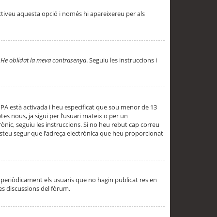
ctiveu aquesta opció i només hi apareixereu per als
a
He oblidat la meva contrasenya
. Seguiu les instruccions i
PPA està activada i heu especificat que sou menor de 13
es nous, ja sigui per l’usuari mateix o per un
ònic, seguiu les instruccions. Si no heu rebut cap correu
 esteu segur que l’adreça electrònica que heu proporcionat
periòdicament els usuaris que no hagin publicat res en
es discussions del fòrum.