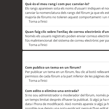
Què és el meu rang i com puc canviar-lo?
Els rangs apareixen sota els noms d’usuari i indiquen el
canviar la nomenclatura dels rangs del fòrum ja que els es
majoría de fòrums no toleren aquest comportament i un 
Torna a l’inici
Quan faig clic sobre l’enllaç de correu electrònic d’u
Només els usuaris registrats poden enviar correus electrònic
l’ús malintencionat del sistema de correu electrònic per p
Torna a l’inici
Problemes de publicació
Com publico un tema en un fòrum?
Per publicar un tema en un fòrum, feu clic al botó rellevan
permisos de cada fòrum a la part inferior de les pàgines d
Torna a l’inici
Com edito o elimino una entrada?
Si no sou administrador o moderador del fòrum, només pod
un temps limitat després d’haver-la publicat. Si algú ja ha 
data i l’hora de modificació. Això només apareix si algú ja
possible que deixin una nota explicant perquè l’han editat