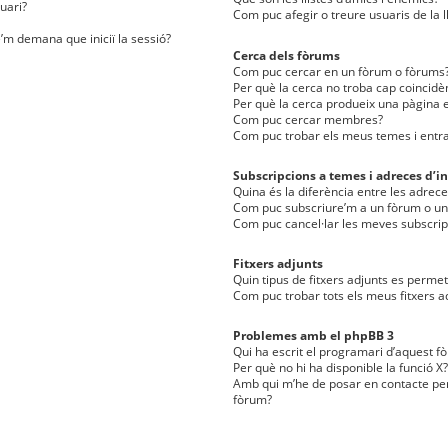
uari?
Com puc afegir o treure usuaris de la l
e’m demana que iniciï la sessió?
Cerca dels fòrums
Com puc cercar en un fòrum o fòrums
Per què la cerca no troba cap coincidè
Per què la cerca produeix una pàgina e
Com puc cercar membres?
Com puc trobar els meus temes i entr
Subscripcions a temes i adreces d’in
Quina és la diferència entre les adreces
Com puc subscriure’m a un fòrum o u
Com puc cancel·lar les meves subscrip
Fitxers adjunts
Quin tipus de fitxers adjunts es perm
Com puc trobar tots els meus fitxers a
Problemes amb el phpBB 3
Qui ha escrit el programari d’aquest f
Per què no hi ha disponible la funció X?
Amb qui m’he de posar en contacte per
fòrum?