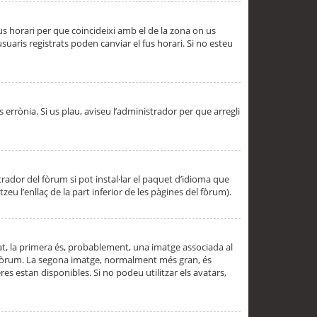
 fus horari per que coincideixi amb el de la zona on us
aris registrats poden canviar el fus horari. Si no esteu
s errònia. Si us plau, aviseu l’administrador per que arregli
rador del fòrum si pot instal·lar el paquet d’idioma que
u l’enllaç de la part inferior de les pàgines del fòrum).
t, la primera és, probablement, una imatge associada al
l fòrum. La segona imatge, normalment més gran, és
es estan disponibles. Si no podeu utilitzar els avatars,