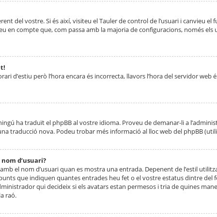
nt del vostre. Si és així, visiteu el Tauler de control de l’usuari i canvieu el
ueu en compte que, com passa amb la majoria de configuracions, només els usu
t!
orari d’estiu però l’hora encara és incorrecta, llavors l’hora del servidor web é
 ningú ha traduït el phpBB al vostre idioma. Proveu de demanar-li a l’administ
na traducció nova. Podeu trobar més informació al lloc web del phpBB (utilitze
 nom d’usuari?
mb el nom d’usuari quan es mostra una entrada. Depenent de l’estil utilitza
 punts que indiquen quantes entrades heu fet o el vostre estatus dintre de
dministrador qui decideix si els avatars estan permesos i tria de quines maner
a raó.