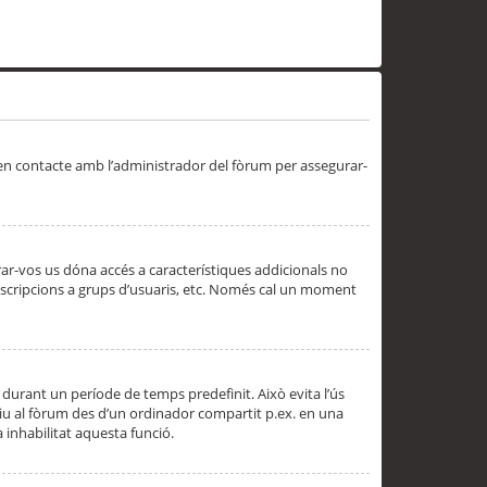
 en contacte amb l’administrador del fòrum per assegurar-
trar-vos us dóna accés a característiques addicionals no
subscripcions a grups d’usuaris, etc. Només cal un moment
 durant un període de temps predefinit. Això evita l’ús
cediu al fòrum des d’un ordinador compartit p.ex. en una
a inhabilitat aquesta funció.