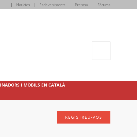
Notícies
Esdeveniments
Premsa
Fòrums
INADORS I MÒBILS EN CATALÀ
REGISTREU-VOS