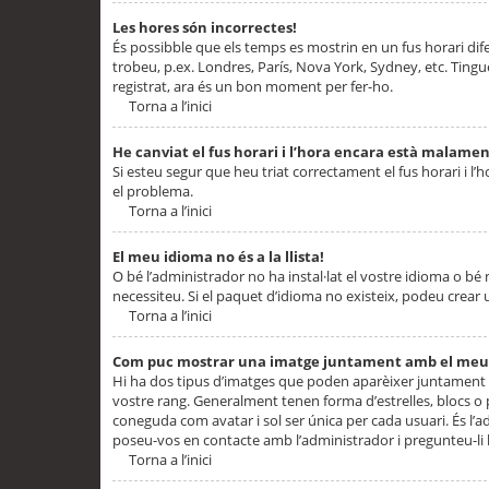
Les hores són incorrectes!
És possibble que els temps es mostrin en un fus horari difere
trobeu, p.ex. Londres, París, Nova York, Sydney, etc. Ting
registrat, ara és un bon moment per fer-ho.
Torna a l’inici
He canviat el fus horari i l’hora encara està malamen
Si esteu segur que heu triat correctament el fus horari i l’h
el problema.
Torna a l’inici
El meu idioma no és a la llista!
O bé l’administrador no ha instal·lat el vostre idioma o bé
necessiteu. Si el paquet d’idioma no existeix, podeu crear u
Torna a l’inici
Com puc mostrar una imatge juntament amb el meu
Hi ha dos tipus d’imatges que poden aparèixer juntament a
vostre rang. Generalment tenen forma d’estrelles, blocs o
coneguda com avatar i sol ser única per cada usuari. És l’a
poseu-vos en contacte amb l’administrador i pregunteu-li l
Torna a l’inici