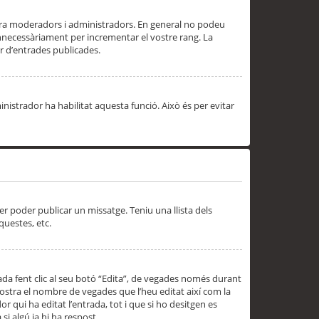
 ara moderadors i administradors. En general no podeu
innecessàriament per incrementar el vostre rang. La
 d’entrades publicades.
inistrador ha habilitat aquesta funció. Això és per evitar
er poder publicar un missatge. Teniu una llista dels
questes, etc.
da fent clic al seu botó “Edita”, de vegades només durant
 mostra el nombre de vegades que l’heu editat així com la
 qui ha editat l’entrada, tot i que si ho desitgen es
i algú ja hi ha respost.