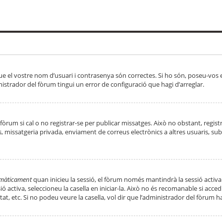
ue el vostre nom d’usuari i contrasenya són correctes. Si ho són, poseu-vos
strador del fòrum tingui un error de configuració que hagi d’arreglar.
 fòrum si cal o no registrar-se per publicar missatges. Això no obstant, regis
rs, missatgeria privada, enviament de correus electrònics a altres usuaris, 
tomàticament
quan inicieu la sessió, el fòrum només mantindrà la sessió activa
essió activa, seleccioneu la casella en iniciar-la. Això no és recomanable si ac
tat, etc. Si no podeu veure la casella, vol dir que l’administrador del fòrum h