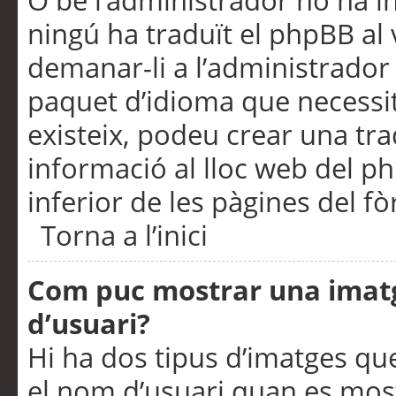
O bé l’administrador no ha in
ningú ha traduït el phpBB al
demanar-li a l’administrador d
paquet d’idioma que necessit
existeix, podeu crear una t
informació al lloc web del php
inferior de les pàgines del f
Torna a l’inici
Com puc mostrar una imat
d’usuari?
Hi ha dos tipus d’imatges q
el nom d’usuari quan es mos