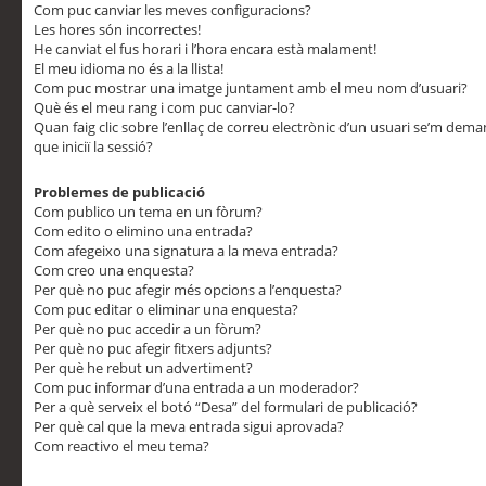
Com puc canviar les meves configuracions?
Les hores són incorrectes!
He canviat el fus horari i l’hora encara està malament!
El meu idioma no és a la llista!
Com puc mostrar una imatge juntament amb el meu nom d’usuari?
Què és el meu rang i com puc canviar-lo?
Quan faig clic sobre l’enllaç de correu electrònic d’un usuari se’m dem
que iniciï la sessió?
Problemes de publicació
Com publico un tema en un fòrum?
Com edito o elimino una entrada?
Com afegeixo una signatura a la meva entrada?
Com creo una enquesta?
Per què no puc afegir més opcions a l’enquesta?
Com puc editar o eliminar una enquesta?
Per què no puc accedir a un fòrum?
Per què no puc afegir fitxers adjunts?
Per què he rebut un advertiment?
Com puc informar d’una entrada a un moderador?
Per a què serveix el botó “Desa” del formulari de publicació?
Per què cal que la meva entrada sigui aprovada?
Com reactivo el meu tema?