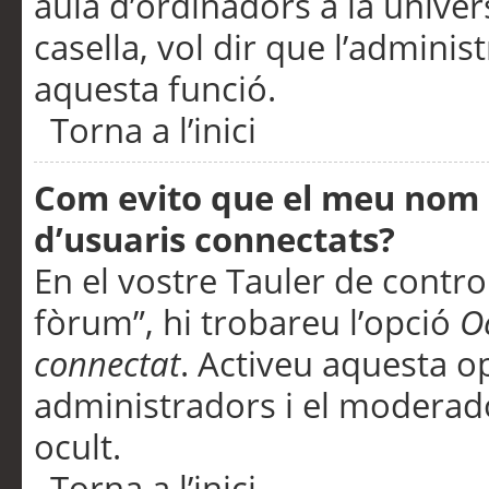
aula d’ordinadors a la univers
casella, vol dir que l’adminis
aquesta funció.
Torna a l’inici
Com evito que el meu nom d’
d’usuaris connectats?
En el vostre Tauler de control
fòrum”, hi trobareu l’opció
O
connectat
. Activeu aquesta o
administradors i el moderad
ocult.
Torna a l’inici