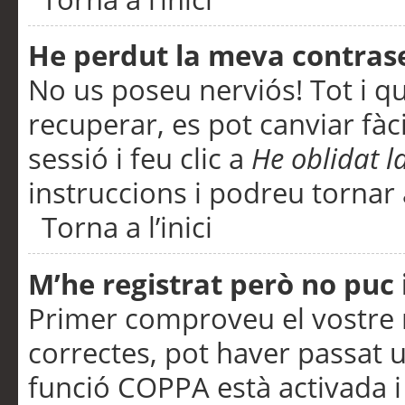
He perdut la meva contras
No us poseu nerviós! Tot i q
recuperar, es pot canviar fàci
sessió i feu clic a
He oblidat 
instruccions i podreu tornar a
Torna a l’inici
M’he registrat però no puc i
Primer comproveu el vostre n
correctes, pot haver passat u
funció COPPA està activada 