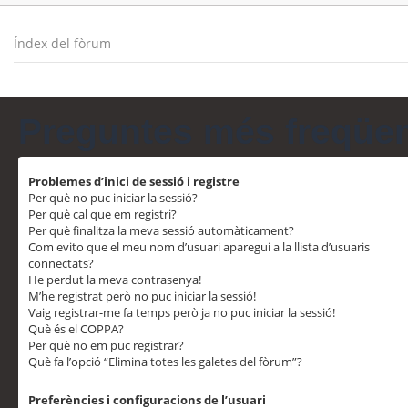
Índex del fòrum
Preguntes més freqüe
Problemes d’inici de sessió i registre
Per què no puc iniciar la sessió?
Per què cal que em registri?
Per què finalitza la meva sessió automàticament?
Com evito que el meu nom d’usuari aparegui a la llista d’usuaris
connectats?
He perdut la meva contrasenya!
M’he registrat però no puc iniciar la sessió!
Vaig registrar-me fa temps però ja no puc iniciar la sessió!
Què és el COPPA?
Per què no em puc registrar?
Què fa l’opció “Elimina totes les galetes del fòrum”?
Preferències i configuracions de l’usuari