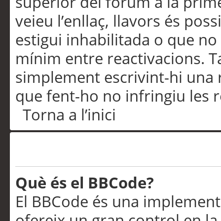
superior del fòrum a la prime
veieu l’enllaç, llavors és pos
estigui inhabilitada o que no
mínim entre reactivacions. T
simplement escrivint-hi una 
que fent-ho no infringiu les 
Torna a l’inici
Formatació i tipus de te
Què és el BBCode?
El BBCode és una implementa
ofereix un gran control en l