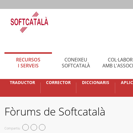
RECURSOS
CONEIXEU
COL·LABO
I SERVEIS
SOFTCATALÀ
AMB L'ASSOC
TRADUCTOR
CORRECTOR
DICCIONARIS
APLI
Fòrums de Softcatalà
Compartiu