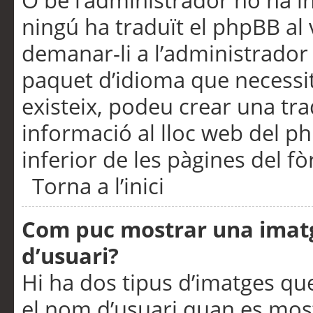
O bé l’administrador no ha in
ningú ha traduït el phpBB al
demanar-li a l’administrador d
paquet d’idioma que necessit
existeix, podeu crear una t
informació al lloc web del php
inferior de les pàgines del f
Torna a l’inici
Com puc mostrar una imat
d’usuari?
Hi ha dos tipus d’imatges q
el nom d’usuari quan es mos