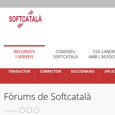
RECURSOS
CONEIXEU
COL·LABO
I SERVEIS
SOFTCATALÀ
AMB L'ASSOC
TRADUCTOR
CORRECTOR
DICCIONARIS
APLI
Fòrums de Softcatalà
Compartiu