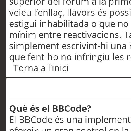
superior del fòrum a la prime
veieu l’enllaç, llavors és pos
estigui inhabilitada o que no
mínim entre reactivacions. T
simplement escrivint-hi una 
que fent-ho no infringiu les 
Torna a l’inici
Formatació i tipus de te
Què és el BBCode?
El BBCode és una implementa
ofereix un gran control en l