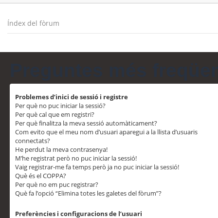
Índex del fòrum
Preguntes més freqüe
Problemes d’inici de sessió i registre
Per què no puc iniciar la sessió?
Per què cal que em registri?
Per què finalitza la meva sessió automàticament?
Com evito que el meu nom d’usuari aparegui a la llista d’usuaris
connectats?
He perdut la meva contrasenya!
M’he registrat però no puc iniciar la sessió!
Vaig registrar-me fa temps però ja no puc iniciar la sessió!
Què és el COPPA?
Per què no em puc registrar?
Què fa l’opció “Elimina totes les galetes del fòrum”?
Preferències i configuracions de l’usuari