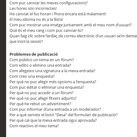
Com puc canviar les meves configuracions?
Les hores són incorrectes!
He canviat el fus horari i l’hora encara està malament!
El meu idioma no és a la llista!
Com puc mostrar una imatge juntament amb el meu nom d’usuari?
Què és el meu rang i com puc canviar-lo?
Quan faig clic sobre l’enllaç de correu electrònic d’un usuari se’m dem
que iniciï la sessió?
Problemes de publicació
Com publico un tema en un fòrum?
Com edito o elimino una entrada?
Com afegeixo una signatura a la meva entrada?
Com creo una enquesta?
Per què no puc afegir més opcions a l’enquesta?
Com puc editar o eliminar una enquesta?
Per què no puc accedir a un fòrum?
Per què no puc afegir fitxers adjunts?
Per què he rebut un advertiment?
Com puc informar d’una entrada a un moderador?
Per a què serveix el botó “Desa” del formulari de publicació?
Per què cal que la meva entrada sigui aprovada?
Com reactivo el meu tema?