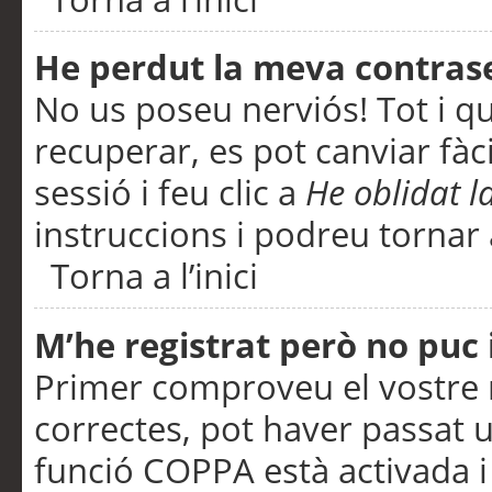
He perdut la meva contras
No us poseu nerviós! Tot i q
recuperar, es pot canviar fàci
sessió i feu clic a
He oblidat 
instruccions i podreu tornar a
Torna a l’inici
M’he registrat però no puc i
Primer comproveu el vostre n
correctes, pot haver passat u
funció COPPA està activada 