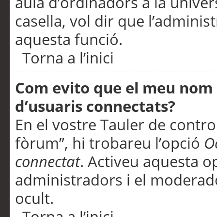
aula d’ordinadors a la univers
casella, vol dir que l’adminis
aquesta funció.
Torna a l’inici
Com evito que el meu nom d’
d’usuaris connectats?
En el vostre Tauler de control
fòrum”, hi trobareu l’opció
O
connectat
. Activeu aquesta o
administradors i el moderad
ocult.
Torna a l’inici