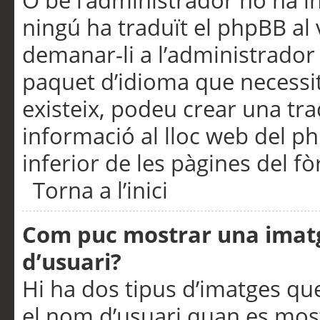
O bé l’administrador no ha in
ningú ha traduït el phpBB al
demanar-li a l’administrador d
paquet d’idioma que necessit
existeix, podeu crear una t
informació al lloc web del php
inferior de les pàgines del f
Torna a l’inici
Com puc mostrar una imat
d’usuari?
Hi ha dos tipus d’imatges q
el nom d’usuari quan es mos