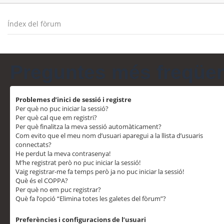
Índex del fòrum
Preguntes més freqüe
Problemes d’inici de sessió i registre
Per què no puc iniciar la sessió?
Per què cal que em registri?
Per què finalitza la meva sessió automàticament?
Com evito que el meu nom d’usuari aparegui a la llista d’usuaris
connectats?
He perdut la meva contrasenya!
M’he registrat però no puc iniciar la sessió!
Vaig registrar-me fa temps però ja no puc iniciar la sessió!
Què és el COPPA?
Per què no em puc registrar?
Què fa l’opció “Elimina totes les galetes del fòrum”?
Preferències i configuracions de l’usuari