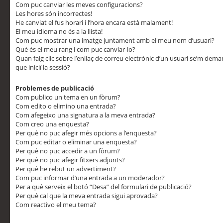
Com puc canviar les meves configuracions?
Les hores són incorrectes!
He canviat el fus horari i l’hora encara està malament!
El meu idioma no és a la llista!
Com puc mostrar una imatge juntament amb el meu nom d’usuari?
Què és el meu rang i com puc canviar-lo?
Quan faig clic sobre l’enllaç de correu electrònic d’un usuari se’m dem
que iniciï la sessió?
Problemes de publicació
Com publico un tema en un fòrum?
Com edito o elimino una entrada?
Com afegeixo una signatura a la meva entrada?
Com creo una enquesta?
Per què no puc afegir més opcions a l’enquesta?
Com puc editar o eliminar una enquesta?
Per què no puc accedir a un fòrum?
Per què no puc afegir fitxers adjunts?
Per què he rebut un advertiment?
Com puc informar d’una entrada a un moderador?
Per a què serveix el botó “Desa” del formulari de publicació?
Per què cal que la meva entrada sigui aprovada?
Com reactivo el meu tema?