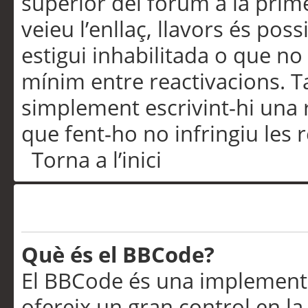
superior del fòrum a la prime
veieu l’enllaç, llavors és pos
estigui inhabilitada o que no
mínim entre reactivacions. T
simplement escrivint-hi una 
que fent-ho no infringiu les 
Torna a l’inici
Formatació i tipus de te
Què és el BBCode?
El BBCode és una implementa
ofereix un gran control en l