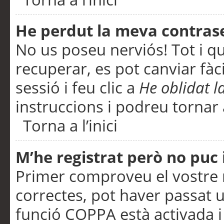
He perdut la meva contras
No us poseu nerviós! Tot i q
recuperar, es pot canviar fàci
sessió i feu clic a
He oblidat 
instruccions i podreu tornar a
Torna a l’inici
M’he registrat però no puc i
Primer comproveu el vostre n
correctes, pot haver passat u
funció COPPA està activada 