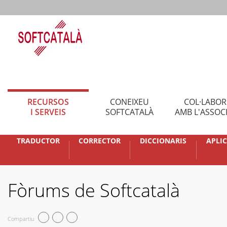
RECURSOS
CONEIXEU
COL·LABO
I SERVEIS
SOFTCATALÀ
AMB L'ASSOC
TRADUCTOR
CORRECTOR
DICCIONARIS
APLI
Fòrums de Softcatalà
Compartiu