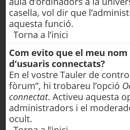
aula d’ordinadors a la univers
casella, vol dir que l’adminis
aquesta funció.
Torna a l’inici
Com evito que el meu nom d’
d’usuaris connectats?
En el vostre Tauler de control
fòrum”, hi trobareu l’opció
O
connectat
. Activeu aquesta o
administradors i el moderad
ocult.
Torna a l’inici