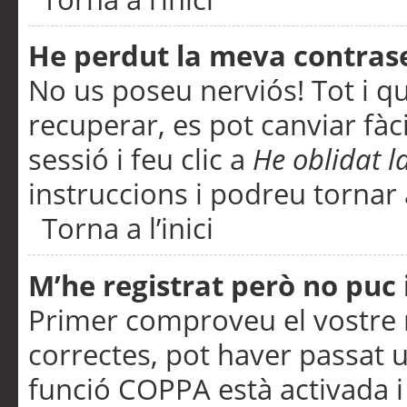
He perdut la meva contras
No us poseu nerviós! Tot i q
recuperar, es pot canviar fàci
sessió i feu clic a
He oblidat 
instruccions i podreu tornar a
Torna a l’inici
M’he registrat però no puc i
Primer comproveu el vostre n
correctes, pot haver passat u
funció COPPA està activada 