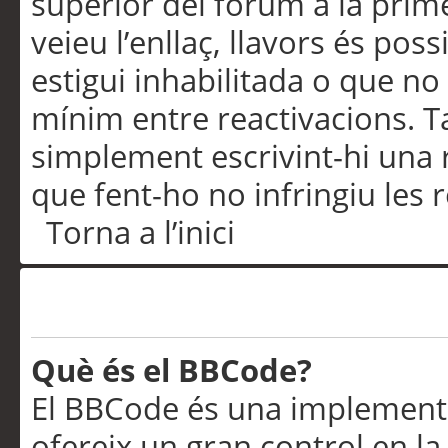
superior del fòrum a la prime
veieu l’enllaç, llavors és pos
estigui inhabilitada o que no
mínim entre reactivacions. T
simplement escrivint-hi una 
que fent-ho no infringiu les 
Torna a l’inici
Formatació i tipus de te
Què és el BBCode?
El BBCode és una implementa
ofereix un gran control en l