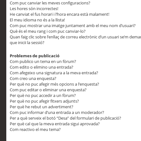
Com puc canviar les meves configuracions?
Les hores són incorrectes!
He canviat el fus horari i l’hora encara està malament!
El meu idioma no és a la llista!
Com puc mostrar una imatge juntament amb el meu nom d’usuari?
Què és el meu rang i com puc canviar-lo?
Quan faig clic sobre l’enllaç de correu electrònic d’un usuari se’m dem
que iniciï la sessió?
Problemes de publicació
Com publico un tema en un fòrum?
Com edito o elimino una entrada?
Com afegeixo una signatura a la meva entrada?
Com creo una enquesta?
Per què no puc afegir més opcions a l’enquesta?
Com puc editar o eliminar una enquesta?
Per què no puc accedir a un fòrum?
Per què no puc afegir fitxers adjunts?
Per què he rebut un advertiment?
Com puc informar d’una entrada a un moderador?
Per a què serveix el botó “Desa” del formulari de publicació?
Per què cal que la meva entrada sigui aprovada?
Com reactivo el meu tema?