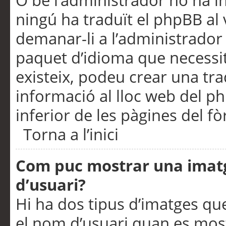
O bé l’administrador no ha in
ningú ha traduït el phpBB al
demanar-li a l’administrador d
paquet d’idioma que necessit
existeix, podeu crear una t
informació al lloc web del php
inferior de les pàgines del f
Torna a l’inici
Com puc mostrar una imat
d’usuari?
Hi ha dos tipus d’imatges q
el nom d’usuari quan es mos