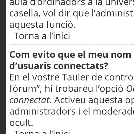
aula d’ordinadors a la univers
casella, vol dir que l’adminis
aquesta funció.
Torna a l’inici
Com evito que el meu nom d’
d’usuaris connectats?
En el vostre Tauler de control
fòrum”, hi trobareu l’opció
O
connectat
. Activeu aquesta o
administradors i el moderad
ocult.
Torna a l’inici