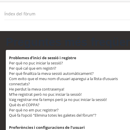
Índex del fòrum
Preguntes més freqüe
Problemes d’inici de sessió i registre
Per què no puc iniciar la sessió?
Per què cal que em registri?
Per què finalitza la meva sessió automàticament?
Com evito que el meu nom d’usuari aparegui a la llista d’usuaris
connectats?
He perdut la meva contrasenya!
M’he registrat però no puc iniciar la sessió!
Vaig registrar-me fa temps però ja no puc iniciar la sessió!
Què és el COPPA?
Per què no em puc registrar?
Què fa l’opció “Elimina totes les galetes del fòrum”?
Preferències i configuracions de l’usuari