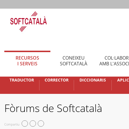
RECURSOS
CONEIXEU
COL·LABO
I SERVEIS
SOFTCATALÀ
AMB L'ASSOC
TRADUCTOR
CORRECTOR
DICCIONARIS
APLI
Fòrums de Softcatalà
Compartiu