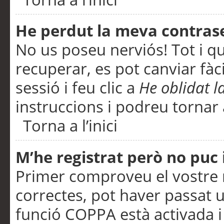
He perdut la meva contras
No us poseu nerviós! Tot i q
recuperar, es pot canviar fàci
sessió i feu clic a
He oblidat 
instruccions i podreu tornar a
Torna a l’inici
M’he registrat però no puc i
Primer comproveu el vostre n
correctes, pot haver passat u
funció COPPA està activada 