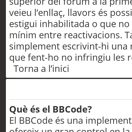
superior del fòrum a la prime
veieu l’enllaç, llavors és pos
estigui inhabilitada o que no
mínim entre reactivacions. T
simplement escrivint-hi una 
que fent-ho no infringiu les 
Torna a l’inici
Formatació i tipus de te
Què és el BBCode?
El BBCode és una implementa
ofereix un gran control en l