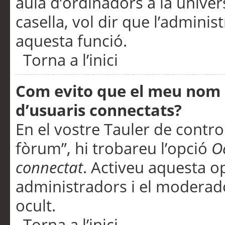
aula d’ordinadors a la univers
casella, vol dir que l’adminis
aquesta funció.
Torna a l’inici
Com evito que el meu nom d’
d’usuaris connectats?
En el vostre Tauler de control
fòrum”, hi trobareu l’opció
O
connectat
. Activeu aquesta o
administradors i el moderad
ocult.
Torna a l’inici