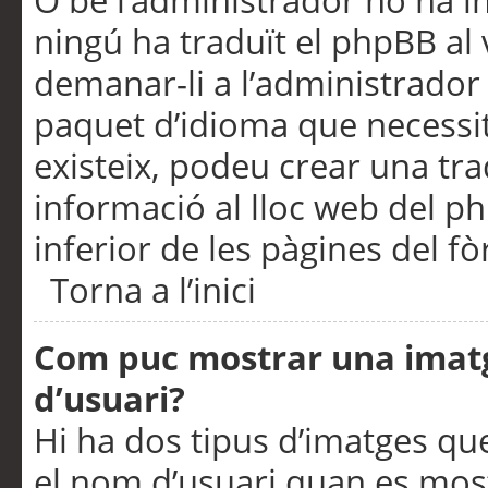
O bé l’administrador no ha in
ningú ha traduït el phpBB al
demanar-li a l’administrador d
paquet d’idioma que necessit
existeix, podeu crear una t
informació al lloc web del php
inferior de les pàgines del f
Torna a l’inici
Com puc mostrar una imat
d’usuari?
Hi ha dos tipus d’imatges q
el nom d’usuari quan es mos