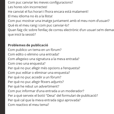
Com puc canviar les meves configuracions?
Les hores són incorrectes!
He canviat el fus horari i l’hora encara està malament!
El meu idioma no és a la llista!
Com puc mostrar una imatge juntament amb el meu nom d’usuari?
Què és el meu rang i com puc canviar-lo?
Quan faig clic sobre l’enllaç de correu electrònic d’un usuari se’m dem
que iniciï la sessió?
Problemes de publicació
Com publico un tema en un fòrum?
Com edito o elimino una entrada?
Com afegeixo una signatura a la meva entrada?
Com creo una enquesta?
Per què no puc afegir més opcions a l’enquesta?
Com puc editar o eliminar una enquesta?
Per què no puc accedir a un fòrum?
Per què no puc afegir fitxers adjunts?
Per què he rebut un advertiment?
Com puc informar d’una entrada a un moderador?
Per a què serveix el botó “Desa” del formulari de publicació?
Per què cal que la meva entrada sigui aprovada?
Com reactivo el meu tema?