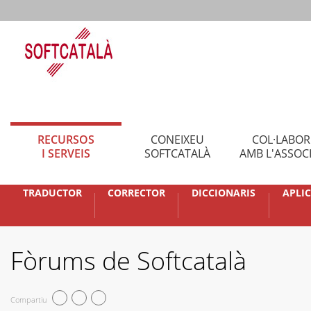
RECURSOS
CONEIXEU
COL·LABO
I SERVEIS
SOFTCATALÀ
AMB L'ASSOC
TRADUCTOR
CORRECTOR
DICCIONARIS
APLI
Fòrums de Softcatalà
Compartiu