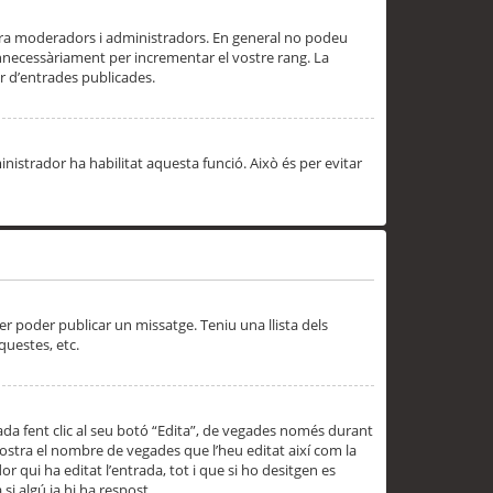
 ara moderadors i administradors. En general no podeu
innecessàriament per incrementar el vostre rang. La
 d’entrades publicades.
inistrador ha habilitat aquesta funció. Això és per evitar
er poder publicar un missatge. Teniu una llista dels
questes, etc.
da fent clic al seu botó “Edita”, de vegades només durant
 mostra el nombre de vegades que l’heu editat així com la
 qui ha editat l’entrada, tot i que si ho desitgen es
i algú ja hi ha respost.