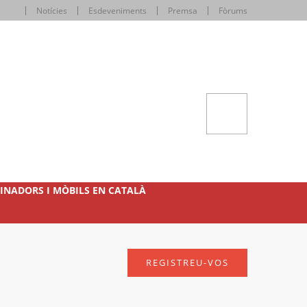
Notícies
Esdeveniments
Premsa
Fòrums
INADORS I MÒBILS EN CATALÀ
REGISTREU-VOS