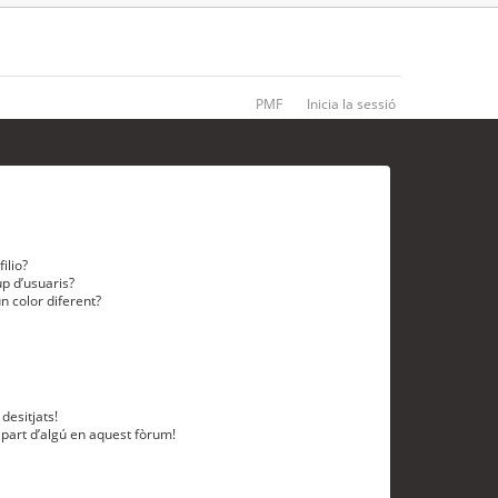
PMF
Inicia la sessió
ilio?
p d’usuaris?
n color diferent?
desitjats!
 part d’algú en aquest fòrum!