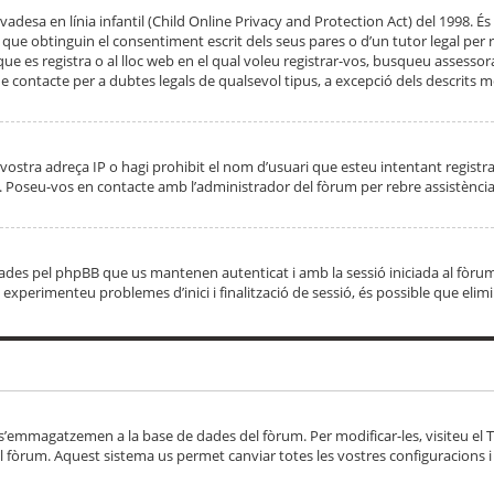
adesa en línia infantil (Child Online Privacy and Protection Act) del 1998. És 
e obtinguin el consentiment escrit dels seus pares o d’un tutor legal per r
 que es registra o al lloc web en el qual voleu registrar-vos, busqueu asse
 contacte per a dubtes legals de qualsevol tipus, a excepció dels descrits mé
vostra adreça IP o hagi prohibit el nom d’usuari que esteu intentant registra
ta. Poseu-vos en contacte amb l’administrador del fòrum per rebre assistència
 creades pel phpBB que us mantenen autenticat i amb la sessió iniciada al fò
Si experimenteu problemes d’inici i finalització de sessió, és possible que elim
 s’emmagatzemen a la base de dades del fòrum. Per modificar-les, visiteu el Ta
l fòrum. Aquest sistema us permet canviar totes les vostres configuracions i