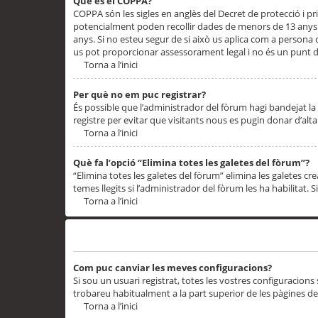
Què és el COPPA?
COPPA són les sigles en anglès del Decret de protecció i priv
potencialment poden recollir dades de menors de 13 anys qu
anys. Si no esteu segur de si això us aplica com a persona
us pot proporcionar assessorament legal i no és un punt de
Torna a l’inici
Per què no em puc registrar?
És possible que l’administrador del fòrum hagi bandejat la 
registre per evitar que visitants nous es pugin donar d’al
Torna a l’inici
Què fa l’opció “Elimina totes les galetes del fòrum”?
“Elimina totes les galetes del fòrum” elimina les galetes
temes llegits si l’administrador del fòrum les ha habilitat. 
Torna a l’inici
Preferències i configuracions de l’usuari
Com puc canviar les meves configuracions?
Si sou un usuari registrat, totes les vostres configuracions
trobareu habitualment a la part superior de les pàgines de
Torna a l’inici