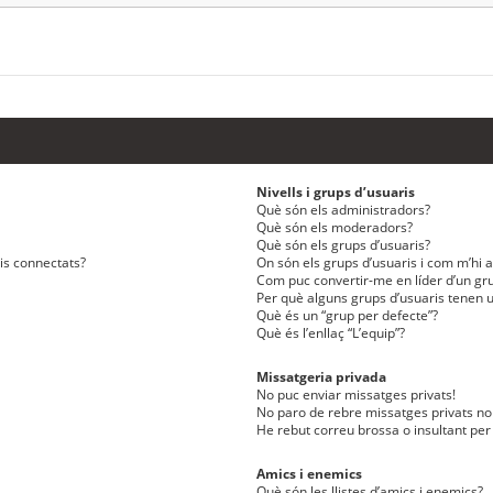
Nivells i grups d’usuaris
Què són els administradors?
Què són els moderadors?
Què són els grups d’usuaris?
ris connectats?
On són els grups d’usuaris i com m’hi af
Com puc convertir-me en líder d’un gru
Per què alguns grups d’usuaris tenen u
Què és un “grup per defecte”?
Què és l’enllaç “L’equip”?
Missatgeria privada
No puc enviar missatges privats!
No paro de rebre missatges privats no 
He rebut correu brossa o insultant per
Amics i enemics
Què són les llistes d’amics i enemics?