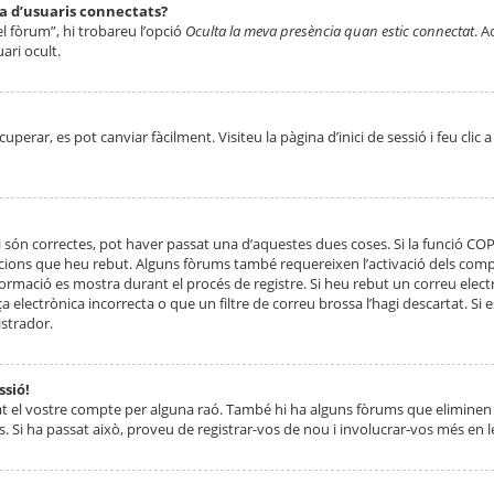
ta d’usuaris connectats?
el fòrum”, hi trobareu l’opció
Oculta la meva presència quan estic connectat
. A
ari ocult.
erar, es pot canviar fàcilment. Visiteu la pàgina d’inici de sessió i feu clic 
 són correctes, pot haver passat una d’aquestes dues coses. Si la funció CO
ccions que heu rebut. Alguns fòrums també requereixen l’activació dels compt
ormació es mostra durant el procés de registre. Si heu rebut un correu electr
 electrònica incorrecta o que un filtre de correu brossa l’hagi descartat. Si
strador.
ssió!
at el vostre compte per alguna raó. També hi ha alguns fòrums que eliminen 
. Si ha passat això, proveu de registrar-vos de nou i involucrar-vos més en l