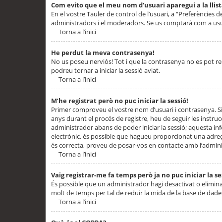
Com evito que el meu nom d’usuari aparegui a la llis
En el vostre Tauler de control de l’usuari, a “Preferències d
administradors i el moderadors. Se us comptarà com a usu
Torna a l’inici
He perdut la meva contrasenya!
No us poseu nerviós! Tot i que la contrasenya no es pot recup
podreu tornar a iniciar la sessió aviat.
Torna a l’inici
M’he registrat però no puc iniciar la sessió!
Primer comproveu el vostre nom d’usuari i contrasenya. Si
anys durant el procés de registre, heu de seguir les instru
administrador abans de poder iniciar la sessió; aquesta inf
electrònic, és possible que hagueu proporcionat una adreça
és correcta, proveu de posar-vos en contacte amb l’admini
Torna a l’inici
Vaig registrar-me fa temps però ja no puc iniciar la se
És possible que un administrador hagi desactivat o elimin
molt de temps per tal de reduir la mida de la base de dades
Torna a l’inici