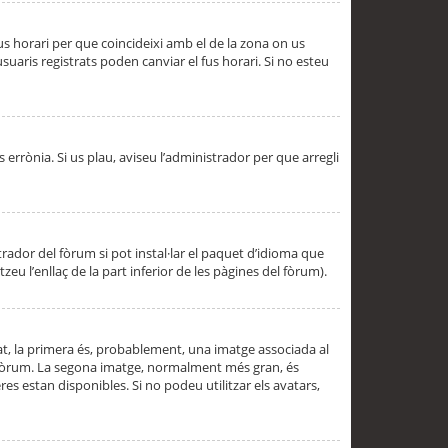
 fus horari per que coincideixi amb el de la zona on us
aris registrats poden canviar el fus horari. Si no esteu
s errònia. Si us plau, aviseu l’administrador per que arregli
rador del fòrum si pot instal·lar el paquet d’idioma que
u l’enllaç de la part inferior de les pàgines del fòrum).
t, la primera és, probablement, una imatge associada al
l fòrum. La segona imatge, normalment més gran, és
es estan disponibles. Si no podeu utilitzar els avatars,