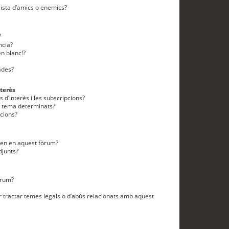
lista d’amics o enemics?
?
ncia?
n blanc!?
ades?
terès
 d’interès i les subscripcions?
n tema determinats?
cions?
eten en aquest fòrum?
djunts?
òrum?
 tractar temes legals o d’abús relacionats amb aquest