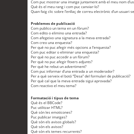
Com puc mostrar una imatge juntament amb el meu nom d’us
Què és el meu rang i com puc canviar-lo?
Quan faig clic sobre l’enllaç de correu electrònic d’un usuari s
Problemes de publicació
Com publico un tema en un fòrum?
Com edito o elimino una entrada?
Com afegeixo una signatura a la meva entrada?
Com creo una enquesta?
Per què no puc afegir més opcions a l’enquesta?
Com puc editar o eliminar una enquesta?
Per què no puc accedir a un fòrum?
Per què no puc afegir fitxers adjunts?
Per què he rebut un advertiment?
Com puc informar d’una entrada a un moderador?
Per a què serveix el botó “Desa” del formulari de publicació?
Per què cal que la meva entrada sigui aprovada?
Com reactivo el meu tema?
Formatació i tipus de tema
Què és el BBCode?
Puc utilitzar HTML?
Què són les emoticones?
Puc publicar imatges?
Què són els avisos globals?
Què són els avisos?
Què són els temes recurrents?