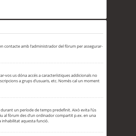
 en contacte amb l’administrador del fòrum per assegurar-
trar-vos us dóna accés a característiques addicionals no
subscripcions a grups d’usuaris, etc. Només cal un moment
 durant un període de temps predefinit. Això evita l’ús
cediu al fòrum des d’un ordinador compartit p.ex. en una
a inhabilitat aquesta funció.