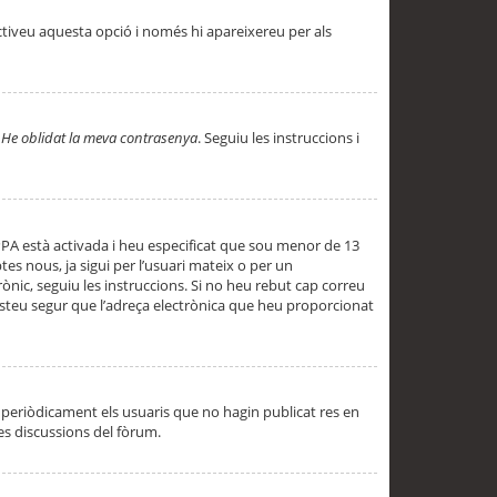
ctiveu aquesta opció i només hi apareixereu per als
a
He oblidat la meva contrasenya
. Seguiu les instruccions i
PPA està activada i heu especificat que sou menor de 13
es nous, ja sigui per l’usuari mateix o per un
ònic, seguiu les instruccions. Si no heu rebut cap correu
 esteu segur que l’adreça electrònica que heu proporcionat
periòdicament els usuaris que no hagin publicat res en
es discussions del fòrum.