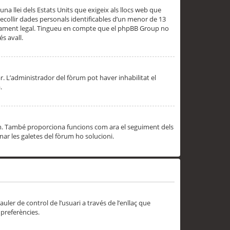
una llei dels Estats Units que exigeix als llocs web que
ecollir dades personals identificables d’un menor de 13
ssorament legal. Tingueu en compte que el phpBB Group no
s avall.
r. L’administrador del fòrum pot haver inhabilitat el
.
rum. També proporciona funcions com ara el seguiment dels
inar les galetes del fòrum ho solucioni.
uler de control de l’usuari a través de l’enllaç que
 preferències.