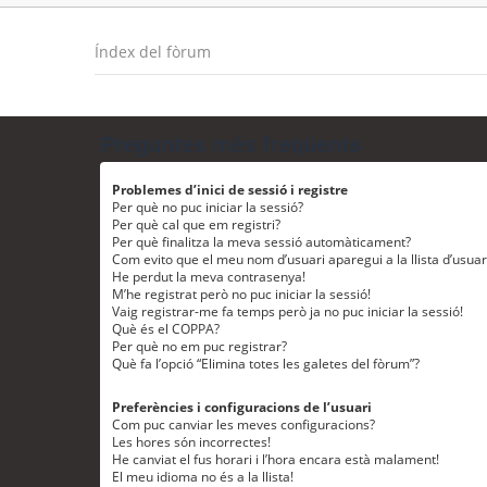
Índex del fòrum
Preguntes més freqüents
Problemes d’inici de sessió i registre
Per què no puc iniciar la sessió?
Per què cal que em registri?
Per què finalitza la meva sessió automàticament?
Com evito que el meu nom d’usuari aparegui a la llista d’usua
He perdut la meva contrasenya!
M’he registrat però no puc iniciar la sessió!
Vaig registrar-me fa temps però ja no puc iniciar la sessió!
Què és el COPPA?
Per què no em puc registrar?
Què fa l’opció “Elimina totes les galetes del fòrum”?
Preferències i configuracions de l’usuari
Com puc canviar les meves configuracions?
Les hores són incorrectes!
He canviat el fus horari i l’hora encara està malament!
El meu idioma no és a la llista!