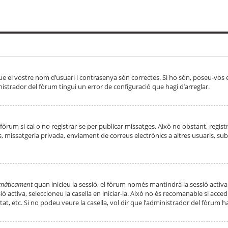
ue el vostre nom d’usuari i contrasenya són correctes. Si ho són, poseu-vos
strador del fòrum tingui un error de configuració que hagi d’arreglar.
 fòrum si cal o no registrar-se per publicar missatges. Això no obstant, regis
rs, missatgeria privada, enviament de correus electrònics a altres usuaris, 
tomàticament
quan inicieu la sessió, el fòrum només mantindrà la sessió activa
essió activa, seleccioneu la casella en iniciar-la. Això no és recomanable si ac
tat, etc. Si no podeu veure la casella, vol dir que l’administrador del fòrum h