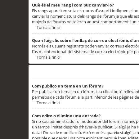
Què és el meu rang i com puc canviar-lo?
Els rangs apareixen sota els noms d’usuari i indiquen el
canviar la nomenclatura dels rangs del fòrum ja que els es
majoría de fòrums no toleren aquest comportament i un 
Torna a l’inici
Quan faig clic sobre l’enllaç de correu electrònic d’u
Només els usuaris registrats poden enviar correus electrònic
l’ús malintencionat del sistema de correu electrònic per p
Torna a l’inici
Problemes de publicació
Com publico un tema en un fòrum?
Per publicar un tema en un fòrum, feu clic al botó rellevan
permisos de cada fòrum a la part inferior de les pàgines d
Torna a l’inici
Com edito o elimino una entrada?
Si no sou administrador o moderador del fòrum, només pod
un temps limitat després d’haver-la publicat. Si algú ja ha 
data i l’hora de modificació. Això només apareix si algú ja
possible que deixin una nota explicant perquè l’han editat