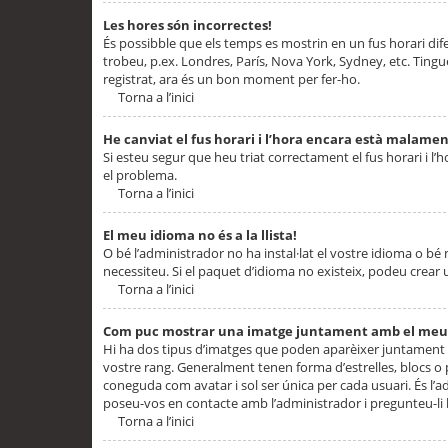
Les hores són incorrectes!
És possibble que els temps es mostrin en un fus horari difere
trobeu, p.ex. Londres, París, Nova York, Sydney, etc. Ting
registrat, ara és un bon moment per fer-ho.
Torna a l’inici
He canviat el fus horari i l’hora encara està malamen
Si esteu segur que heu triat correctament el fus horari i l’h
el problema.
Torna a l’inici
El meu idioma no és a la llista!
O bé l’administrador no ha instal·lat el vostre idioma o bé
necessiteu. Si el paquet d’idioma no existeix, podeu crear u
Torna a l’inici
Com puc mostrar una imatge juntament amb el meu
Hi ha dos tipus d’imatges que poden aparèixer juntament a
vostre rang. Generalment tenen forma d’estrelles, blocs o
coneguda com avatar i sol ser única per cada usuari. És l’a
poseu-vos en contacte amb l’administrador i pregunteu-li l
Torna a l’inici