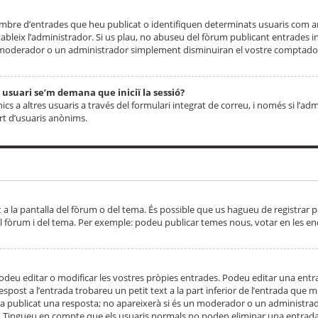
 nombre d’entrades que heu publicat o identifiquen determinats usuaris com
tableix l’administrador. Si us plau, no abuseu del fòrum publicant entrades 
moderador o un administrador simplement disminuiran el vostre comptador
n usuari se’m demana que iniciï la sessió?
s a altres usuaris a través del formulari integrat de correu, i només si l’adm
art d’usuaris anònims.
t a la pantalla del fòrum o del tema. És possible que us hagueu de registrar p
el fòrum i del tema. Per exemple: podeu publicar temes nous, votar en les en
eu editar o modificar les vostres pròpies entrades. Podeu editar una entra
respost a l’entrada trobareu un petit text a la part inferior de l’entrada que
 ha publicat una resposta; no apareixerà si és un moderador o un administrador
. Tingueu en compte que els usuaris normals no poden eliminar una entrada s