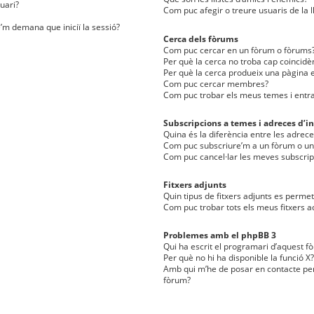
uari?
Com puc afegir o treure usuaris de la l
e’m demana que iniciï la sessió?
Cerca dels fòrums
Com puc cercar en un fòrum o fòrums
Per què la cerca no troba cap coincidè
Per què la cerca produeix una pàgina e
Com puc cercar membres?
Com puc trobar els meus temes i entr
Subscripcions a temes i adreces d’in
Quina és la diferència entre les adreces
Com puc subscriure’m a un fòrum o u
Com puc cancel·lar les meves subscrip
Fitxers adjunts
Quin tipus de fitxers adjunts es perm
Com puc trobar tots els meus fitxers a
Problemes amb el phpBB 3
Qui ha escrit el programari d’aquest f
Per què no hi ha disponible la funció X?
Amb qui m’he de posar en contacte per
fòrum?