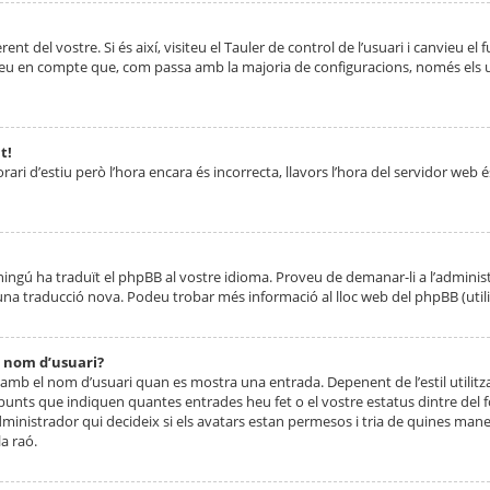
nt del vostre. Si és així, visiteu el Tauler de control de l’usuari i canvieu el
ueu en compte que, com passa amb la majoria de configuracions, només els usu
t!
orari d’estiu però l’hora encara és incorrecta, llavors l’hora del servidor web é
 ningú ha traduït el phpBB al vostre idioma. Proveu de demanar-li a l’administ
na traducció nova. Podeu trobar més informació al lloc web del phpBB (utilitze
 nom d’usuari?
mb el nom d’usuari quan es mostra una entrada. Depenent de l’estil utilitza
 punts que indiquen quantes entrades heu fet o el vostre estatus dintre de
dministrador qui decideix si els avatars estan permesos i tria de quines maner
a raó.