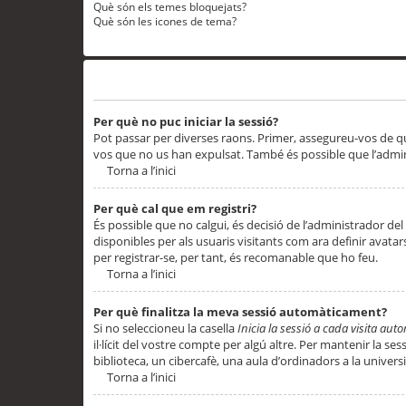
Què són els temes bloquejats?
Què són les icones de tema?
Problemes d’inici de sessió i registre
Per què no puc iniciar la sessió?
Pot passar per diverses raons. Primer, assegureu-vos de q
vos que no us han expulsat. També és possible que l’admini
Torna a l’inici
Per què cal que em registri?
És possible que no calgui, és decisió de l’administrador del
disponibles per als usuaris visitants com ara definir avata
per registrar-se, per tant, és recomanable que ho feu.
Torna a l’inici
Per què finalitza la meva sessió automàticament?
Si no seleccioneu la casella
Inicia la sessió a cada visita au
il·lícit del vostre compte per algú altre. Per mantenir la s
biblioteca, un cibercafè, una aula d’ordinadors a la universi
Torna a l’inici