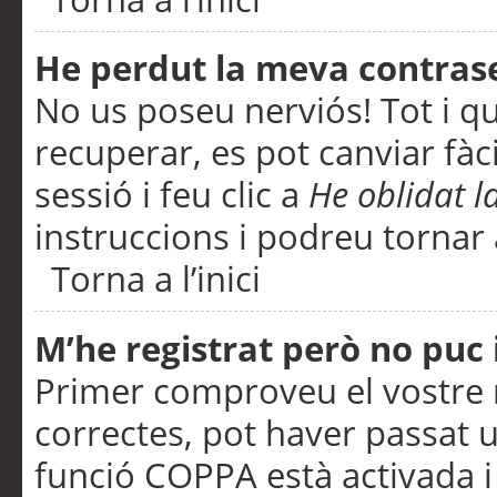
He perdut la meva contras
No us poseu nerviós! Tot i q
recuperar, es pot canviar fàci
sessió i feu clic a
He oblidat 
instruccions i podreu tornar a
Torna a l’inici
M’he registrat però no puc i
Primer comproveu el vostre n
correctes, pot haver passat u
funció COPPA està activada 