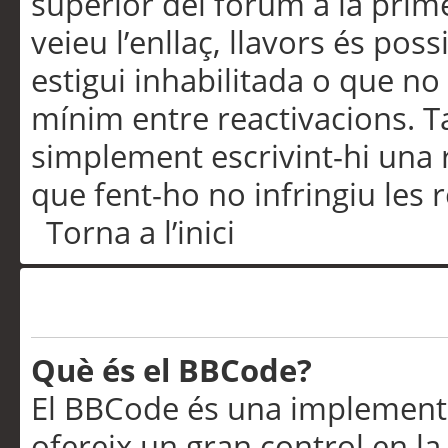
superior del fòrum a la prime
veieu l’enllaç, llavors és pos
estigui inhabilitada o que no
mínim entre reactivacions. T
simplement escrivint-hi una 
que fent-ho no infringiu les 
Torna a l’inici
Formatació i tipus de te
Què és el BBCode?
El BBCode és una implementa
ofereix un gran control en l