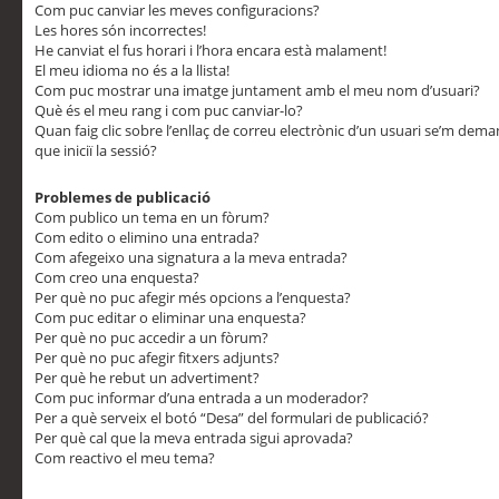
Com puc canviar les meves configuracions?
Les hores són incorrectes!
He canviat el fus horari i l’hora encara està malament!
El meu idioma no és a la llista!
Com puc mostrar una imatge juntament amb el meu nom d’usuari?
Què és el meu rang i com puc canviar-lo?
Quan faig clic sobre l’enllaç de correu electrònic d’un usuari se’m dem
que iniciï la sessió?
Problemes de publicació
Com publico un tema en un fòrum?
Com edito o elimino una entrada?
Com afegeixo una signatura a la meva entrada?
Com creo una enquesta?
Per què no puc afegir més opcions a l’enquesta?
Com puc editar o eliminar una enquesta?
Per què no puc accedir a un fòrum?
Per què no puc afegir fitxers adjunts?
Per què he rebut un advertiment?
Com puc informar d’una entrada a un moderador?
Per a què serveix el botó “Desa” del formulari de publicació?
Per què cal que la meva entrada sigui aprovada?
Com reactivo el meu tema?