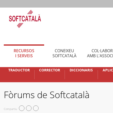
RECURSOS
CONEIXEU
COL·LABO
I SERVEIS
SOFTCATALÀ
AMB L'ASSOC
TRADUCTOR
CORRECTOR
DICCIONARIS
APLI
Fòrums de Softcatalà
Compartiu