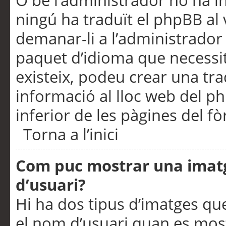
O bé l’administrador no ha in
ningú ha traduït el phpBB al
demanar-li a l’administrador d
paquet d’idioma que necessit
existeix, podeu crear una t
informació al lloc web del php
inferior de les pàgines del f
Torna a l’inici
Com puc mostrar una imat
d’usuari?
Hi ha dos tipus d’imatges q
el nom d’usuari quan es mos