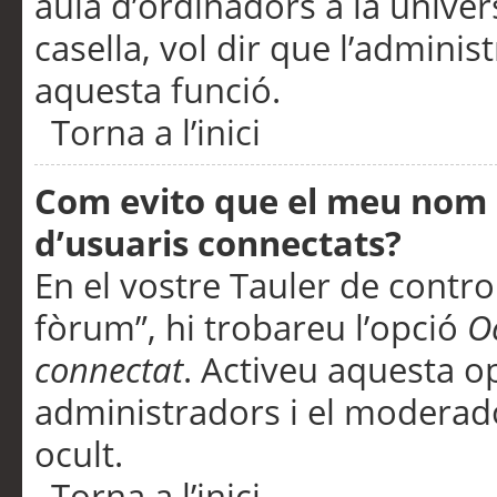
aula d’ordinadors a la univers
casella, vol dir que l’adminis
aquesta funció.
Torna a l’inici
Com evito que el meu nom d’
d’usuaris connectats?
En el vostre Tauler de control
fòrum”, hi trobareu l’opció
O
connectat
. Activeu aquesta o
administradors i el moderad
ocult.
Torna a l’inici