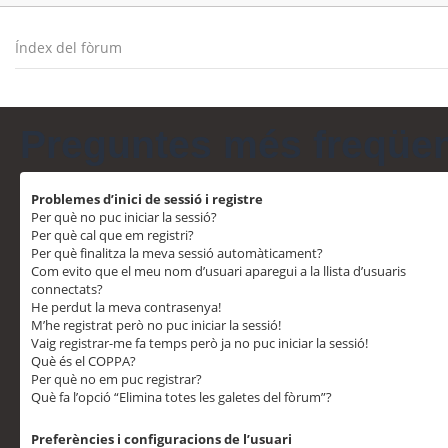
Índex del fòrum
Preguntes més freqüe
Problemes d’inici de sessió i registre
Per què no puc iniciar la sessió?
Per què cal que em registri?
Per què finalitza la meva sessió automàticament?
Com evito que el meu nom d’usuari aparegui a la llista d’usuaris
connectats?
He perdut la meva contrasenya!
M’he registrat però no puc iniciar la sessió!
Vaig registrar-me fa temps però ja no puc iniciar la sessió!
Què és el COPPA?
Per què no em puc registrar?
Què fa l’opció “Elimina totes les galetes del fòrum”?
Preferències i configuracions de l’usuari