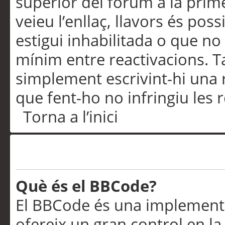
superior del fòrum a la prime
veieu l’enllaç, llavors és pos
estigui inhabilitada o que no
mínim entre reactivacions. T
simplement escrivint-hi una 
que fent-ho no infringiu les 
Torna a l’inici
Formatació i tipus de te
Què és el BBCode?
El BBCode és una implementa
ofereix un gran control en l