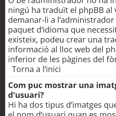
O bé l’administrador no ha in
ningú ha traduït el phpBB al
demanar-li a l’administrador d
paquet d’idioma que necessit
existeix, podeu crear una t
informació al lloc web del php
inferior de les pàgines del f
Torna a l’inici
Com puc mostrar una imat
d’usuari?
Hi ha dos tipus d’imatges q
el nom d’usuari quan es mos