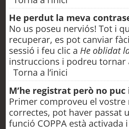
He perdut la meva contras
No us poseu nerviós! Tot i q
recuperar, es pot canviar fàci
sessió i feu clic a
He oblidat 
instruccions i podreu tornar a
Torna a l’inici
M’he registrat però no puc i
Primer comproveu el vostre n
correctes, pot haver passat u
funció COPPA està activada 