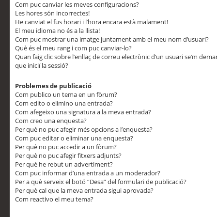
Com puc canviar les meves configuracions?
Les hores són incorrectes!
He canviat el fus horari i l’hora encara està malament!
El meu idioma no és a la llista!
Com puc mostrar una imatge juntament amb el meu nom d’usuari?
Què és el meu rang i com puc canviar-lo?
Quan faig clic sobre l’enllaç de correu electrònic d’un usuari se’m dem
que iniciï la sessió?
Problemes de publicació
Com publico un tema en un fòrum?
Com edito o elimino una entrada?
Com afegeixo una signatura a la meva entrada?
Com creo una enquesta?
Per què no puc afegir més opcions a l’enquesta?
Com puc editar o eliminar una enquesta?
Per què no puc accedir a un fòrum?
Per què no puc afegir fitxers adjunts?
Per què he rebut un advertiment?
Com puc informar d’una entrada a un moderador?
Per a què serveix el botó “Desa” del formulari de publicació?
Per què cal que la meva entrada sigui aprovada?
Com reactivo el meu tema?