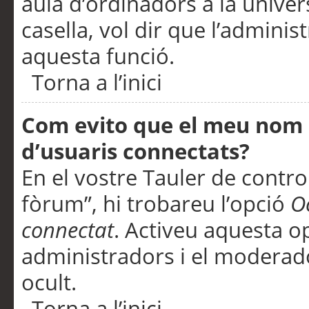
aula d’ordinadors a la univers
casella, vol dir que l’adminis
aquesta funció.
Torna a l’inici
Com evito que el meu nom d’
d’usuaris connectats?
En el vostre Tauler de control
fòrum”, hi trobareu l’opció
O
connectat
. Activeu aquesta o
administradors i el moderad
ocult.
Torna a l’inici