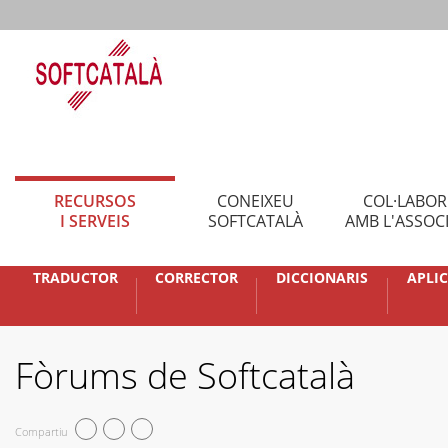
RECURSOS
CONEIXEU
COL·LABO
I SERVEIS
SOFTCATALÀ
AMB L'ASSOC
TRADUCTOR
CORRECTOR
DICCIONARIS
APLI
Fòrums de Softcatalà
Compartiu