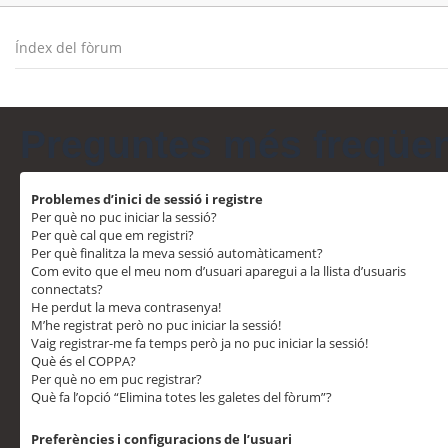
Índex del fòrum
Preguntes més freqüe
Problemes d’inici de sessió i registre
Per què no puc iniciar la sessió?
Per què cal que em registri?
Per què finalitza la meva sessió automàticament?
Com evito que el meu nom d’usuari aparegui a la llista d’usuaris
connectats?
He perdut la meva contrasenya!
M’he registrat però no puc iniciar la sessió!
Vaig registrar-me fa temps però ja no puc iniciar la sessió!
Què és el COPPA?
Per què no em puc registrar?
Què fa l’opció “Elimina totes les galetes del fòrum”?
Preferències i configuracions de l’usuari