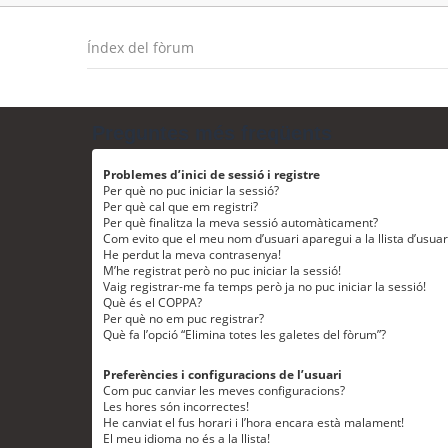
Índex del fòrum
Preguntes més freqüents
Problemes d’inici de sessió i registre
Per què no puc iniciar la sessió?
Per què cal que em registri?
Per què finalitza la meva sessió automàticament?
Com evito que el meu nom d’usuari aparegui a la llista d’usua
He perdut la meva contrasenya!
M’he registrat però no puc iniciar la sessió!
Vaig registrar-me fa temps però ja no puc iniciar la sessió!
Què és el COPPA?
Per què no em puc registrar?
Què fa l’opció “Elimina totes les galetes del fòrum”?
Preferències i configuracions de l’usuari
Com puc canviar les meves configuracions?
Les hores són incorrectes!
He canviat el fus horari i l’hora encara està malament!
El meu idioma no és a la llista!