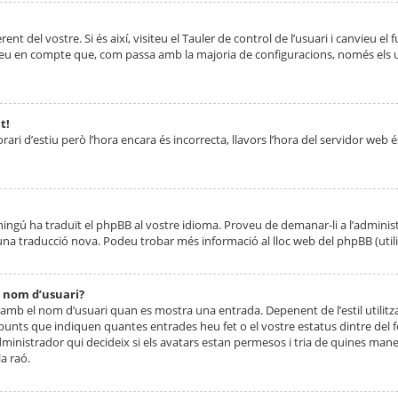
nt del vostre. Si és així, visiteu el Tauler de control de l’usuari i canvieu el
ueu en compte que, com passa amb la majoria de configuracions, només els usu
t!
orari d’estiu però l’hora encara és incorrecta, llavors l’hora del servidor web é
 ningú ha traduït el phpBB al vostre idioma. Proveu de demanar-li a l’administ
na traducció nova. Podeu trobar més informació al lloc web del phpBB (utilitze
 nom d’usuari?
mb el nom d’usuari quan es mostra una entrada. Depenent de l’estil utilitza
 punts que indiquen quantes entrades heu fet o el vostre estatus dintre de
dministrador qui decideix si els avatars estan permesos i tria de quines maner
a raó.