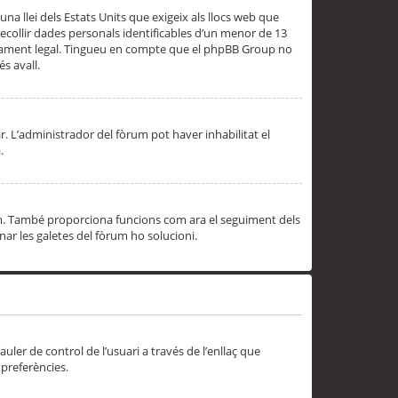
una llei dels Estats Units que exigeix als llocs web que
ecollir dades personals identificables d’un menor de 13
ssorament legal. Tingueu en compte que el phpBB Group no
s avall.
r. L’administrador del fòrum pot haver inhabilitat el
.
rum. També proporciona funcions com ara el seguiment dels
inar les galetes del fòrum ho solucioni.
uler de control de l’usuari a través de l’enllaç que
 preferències.