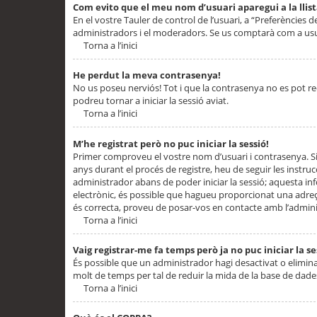
Com evito que el meu nom d’usuari aparegui a la llis
En el vostre Tauler de control de l’usuari, a “Preferències d
administradors i el moderadors. Se us comptarà com a usu
Torna a l’inici
He perdut la meva contrasenya!
No us poseu nerviós! Tot i que la contrasenya no es pot recup
podreu tornar a iniciar la sessió aviat.
Torna a l’inici
M’he registrat però no puc iniciar la sessió!
Primer comproveu el vostre nom d’usuari i contrasenya. Si
anys durant el procés de registre, heu de seguir les instru
administrador abans de poder iniciar la sessió; aquesta inf
electrònic, és possible que hagueu proporcionat una adreça
és correcta, proveu de posar-vos en contacte amb l’admini
Torna a l’inici
Vaig registrar-me fa temps però ja no puc iniciar la se
És possible que un administrador hagi desactivat o elimin
molt de temps per tal de reduir la mida de la base de dades
Torna a l’inici