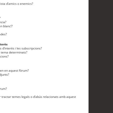
lista d’amics o enemics?
?
ncia?
n blanc!?
ades?
terès
 d’interès i les subscripcions?
n tema determinats?
cions?
eten en aquest fòrum?
djunts?
òrum?
 tractar temes legals o d’abús relacionats amb aquest