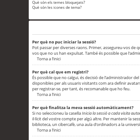
Què són els temes bloquejats?
Què són les icones de tema?
Problemes d’inici de sessió i registre
Per què no puc iniciar la sessió?
Pot passar per diverses raons. Primer, assegureu-vos de q
vos que no us han expulsat. També és possible que l’admini
Torna a l’inici
Per què cal que em registri?
És possible que no calgui, és decisió de l’administrador del
disponibles per als usuaris visitants com ara definir avata
per registrar-se, per tant, és recomanable que ho feu.
Torna a l’inici
Per què finalitza la meva sessió automàticament?
Si no seleccioneu la casella
Inicia la sessió a cada visita au
il·lícit del vostre compte per algú altre. Per mantenir la s
biblioteca, un cibercafè, una aula d’ordinadors a la universi
Torna a l’inici