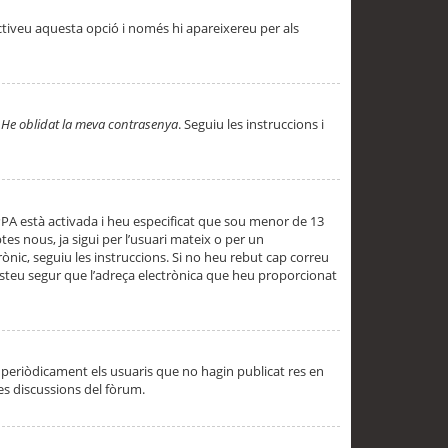
ctiveu aquesta opció i només hi apareixereu per als
a
He oblidat la meva contrasenya
. Seguiu les instruccions i
PPA està activada i heu especificat que sou menor de 13
es nous, ja sigui per l’usuari mateix o per un
ònic, seguiu les instruccions. Si no heu rebut cap correu
 esteu segur que l’adreça electrònica que heu proporcionat
periòdicament els usuaris que no hagin publicat res en
es discussions del fòrum.