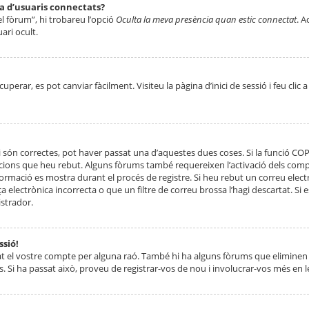
ta d’usuaris connectats?
el fòrum”, hi trobareu l’opció
Oculta la meva presència quan estic connectat
. A
ari ocult.
erar, es pot canviar fàcilment. Visiteu la pàgina d’inici de sessió i feu clic 
 són correctes, pot haver passat una d’aquestes dues coses. Si la funció CO
ccions que heu rebut. Alguns fòrums també requereixen l’activació dels compt
ormació es mostra durant el procés de registre. Si heu rebut un correu electr
 electrònica incorrecta o que un filtre de correu brossa l’hagi descartat. Si
strador.
ssió!
at el vostre compte per alguna raó. També hi ha alguns fòrums que eliminen 
. Si ha passat això, proveu de registrar-vos de nou i involucrar-vos més en l