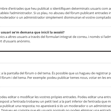
 nombre d’entrades que heu publicat o identifiquen determinats usuaris com
tableix l’administrador. Si us plau, no abuseu del fòrum publicant entrades 
moderador o un administrador simplement disminuiran el vostre comptador
n usuari se’m demana que iniciï la sessió?
s a altres usuaris a través del formulari integrat de correu, i només si l’adm
art d’usuaris anònims.
t a la pantalla del fòrum o del tema. És possible que us hagueu de registrar p
el fòrum i del tema. Per exemple: podeu publicar temes nous, votar en les en
eu editar o modificar les vostres pròpies entrades. Podeu editar una entra
respost a l’entrada trobareu un petit text a la part inferior de l’entrada que
 ha publicat una resposta; no apareixerà si és un moderador o un administrador
. Tingueu en compte que els usuaris normals no poden eliminar una entrada s