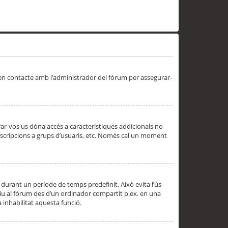
 en contacte amb l’administrador del fòrum per assegurar-
trar-vos us dóna accés a característiques addicionals no
subscripcions a grups d’usuaris, etc. Només cal un moment
 durant un període de temps predefinit. Això evita l’ús
cediu al fòrum des d’un ordinador compartit p.ex. en una
a inhabilitat aquesta funció.