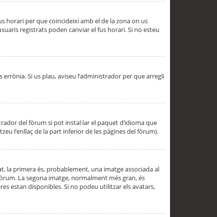
 fus horari per que coincideixi amb el de la zona on us
aris registrats poden canviar el fus horari. Si no esteu
s errònia. Si us plau, aviseu l’administrador per que arregli
rador del fòrum si pot instal·lar el paquet d’idioma que
u l’enllaç de la part inferior de les pàgines del fòrum).
t, la primera és, probablement, una imatge associada al
l fòrum. La segona imatge, normalment més gran, és
es estan disponibles. Si no podeu utilitzar els avatars,