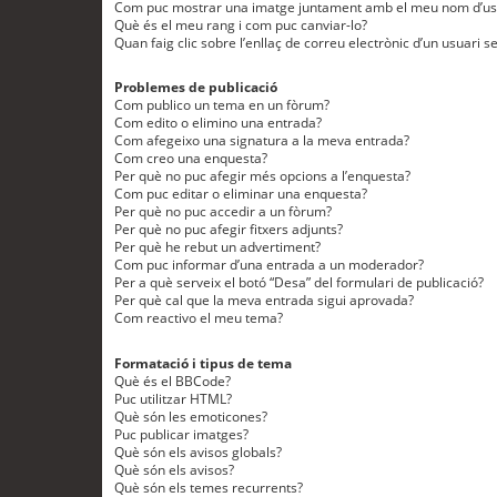
Com puc mostrar una imatge juntament amb el meu nom d’us
Què és el meu rang i com puc canviar-lo?
Quan faig clic sobre l’enllaç de correu electrònic d’un usuari s
Problemes de publicació
Com publico un tema en un fòrum?
Com edito o elimino una entrada?
Com afegeixo una signatura a la meva entrada?
Com creo una enquesta?
Per què no puc afegir més opcions a l’enquesta?
Com puc editar o eliminar una enquesta?
Per què no puc accedir a un fòrum?
Per què no puc afegir fitxers adjunts?
Per què he rebut un advertiment?
Com puc informar d’una entrada a un moderador?
Per a què serveix el botó “Desa” del formulari de publicació?
Per què cal que la meva entrada sigui aprovada?
Com reactivo el meu tema?
Formatació i tipus de tema
Què és el BBCode?
Puc utilitzar HTML?
Què són les emoticones?
Puc publicar imatges?
Què són els avisos globals?
Què són els avisos?
Què són els temes recurrents?