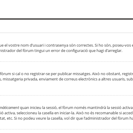
ue el vostre nom d’usuari i contrasenya són correctes. Si ho són, poseu-vos
strador del fòrum tingui un error de configuració que hagi d’arreglar.
 fòrum si cal o no registrar-se per publicar missatges. Això no obstant, regis
rs, missatgeria privada, enviament de correus electrònics a altres usuaris, 
tomàticament
quan inicieu la sessió, el fòrum només mantindrà la sessió activa
essió activa, seleccioneu la casella en iniciar-la. Això no és recomanable si ac
tat, etc. Si no podeu veure la casella, vol dir que l’administrador del fòrum h