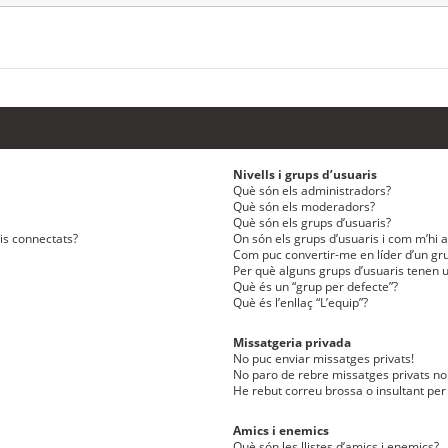
Nivells i grups d’usuaris
Què són els administradors?
Què són els moderadors?
Què són els grups d’usuaris?
ris connectats?
On són els grups d’usuaris i com m’hi af
Com puc convertir-me en líder d’un gru
Per què alguns grups d’usuaris tenen u
Què és un “grup per defecte”?
Què és l’enllaç “L’equip”?
Missatgeria privada
No puc enviar missatges privats!
No paro de rebre missatges privats no 
He rebut correu brossa o insultant per
Amics i enemics
Què són les llistes d’amics i enemics?