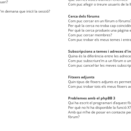
uari?
Com puc afegir o treure usuaris de la l
e’m demana que iniciï la sessió?
Cerca dels fòrums
Com puc cercar en un fòrum o fòrums
Per què la cerca no troba cap coincidè
Per què la cerca produeix una pàgina e
Com puc cercar membres?
Com puc trobar els meus temes i entr
Subscripcions a temes i adreces d’in
Quina és la diferència entre les adreces
Com puc subscriure’m a un fòrum o u
Com puc cancel·lar les meves subscrip
Fitxers adjunts
Quin tipus de fitxers adjunts es perm
Com puc trobar tots els meus fitxers a
Problemes amb el phpBB 3
Qui ha escrit el programari d’aquest f
Per què no hi ha disponible la funció X?
Amb qui m’he de posar en contacte per
fòrum?