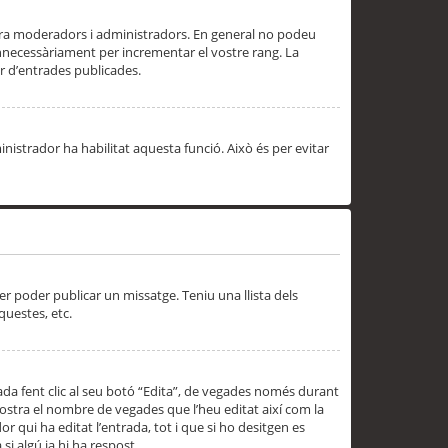
 ara moderadors i administradors. En general no podeu
innecessàriament per incrementar el vostre rang. La
 d’entrades publicades.
inistrador ha habilitat aquesta funció. Això és per evitar
er poder publicar un missatge. Teniu una llista dels
questes, etc.
da fent clic al seu botó “Edita”, de vegades només durant
 mostra el nombre de vegades que l’heu editat així com la
 qui ha editat l’entrada, tot i que si ho desitgen es
i algú ja hi ha respost.