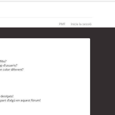
PMF
Inicia la sessió
ilio?
p d’usuaris?
n color diferent?
desitjats!
 part d’algú en aquest fòrum!