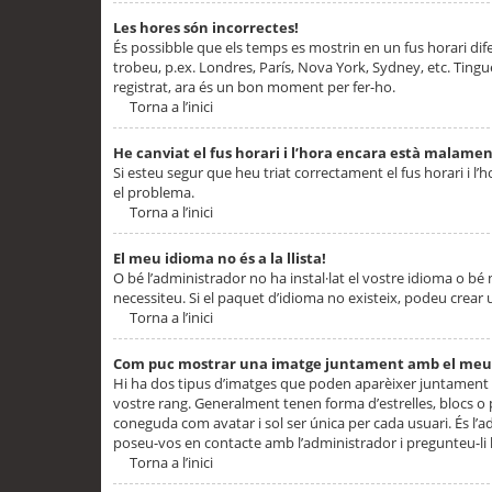
Les hores són incorrectes!
És possibble que els temps es mostrin en un fus horari difere
trobeu, p.ex. Londres, París, Nova York, Sydney, etc. Ting
registrat, ara és un bon moment per fer-ho.
Torna a l’inici
He canviat el fus horari i l’hora encara està malamen
Si esteu segur que heu triat correctament el fus horari i l’h
el problema.
Torna a l’inici
El meu idioma no és a la llista!
O bé l’administrador no ha instal·lat el vostre idioma o bé
necessiteu. Si el paquet d’idioma no existeix, podeu crear u
Torna a l’inici
Com puc mostrar una imatge juntament amb el meu
Hi ha dos tipus d’imatges que poden aparèixer juntament a
vostre rang. Generalment tenen forma d’estrelles, blocs o
coneguda com avatar i sol ser única per cada usuari. És l’a
poseu-vos en contacte amb l’administrador i pregunteu-li l
Torna a l’inici