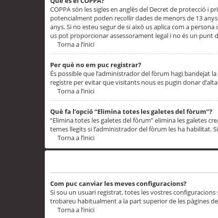
Què és el COPPA?
COPPA són les sigles en anglès del Decret de protecció i priv
potencialment poden recollir dades de menors de 13 anys qu
anys. Si no esteu segur de si això us aplica com a persona
us pot proporcionar assessorament legal i no és un punt de
Torna a l’inici
Per què no em puc registrar?
És possible que l’administrador del fòrum hagi bandejat la 
registre per evitar que visitants nous es pugin donar d’al
Torna a l’inici
Què fa l’opció “Elimina totes les galetes del fòrum”?
“Elimina totes les galetes del fòrum” elimina les galetes
temes llegits si l’administrador del fòrum les ha habilitat. 
Torna a l’inici
Preferències i configuracions de l’usuari
Com puc canviar les meves configuracions?
Si sou un usuari registrat, totes les vostres configuracions
trobareu habitualment a la part superior de les pàgines de
Torna a l’inici