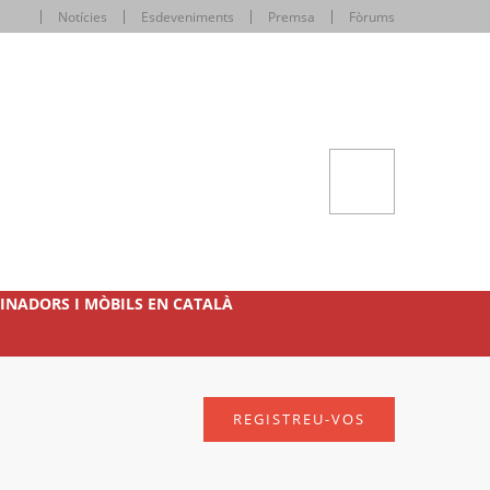
Notícies
Esdeveniments
Premsa
Fòrums
INADORS I MÒBILS EN CATALÀ
REGISTREU-VOS