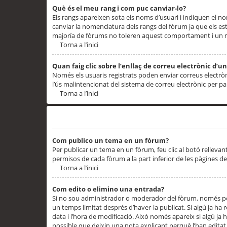
Què és el meu rang i com puc canviar-lo?
Els rangs apareixen sota els noms d’usuari i indiquen el
canviar la nomenclatura dels rangs del fòrum ja que els es
majoría de fòrums no toleren aquest comportament i un 
Torna a l’inici
Quan faig clic sobre l’enllaç de correu electrònic d’u
Només els usuaris registrats poden enviar correus electrònic
l’ús malintencionat del sistema de correu electrònic per p
Torna a l’inici
Problemes de publicació
Com publico un tema en un fòrum?
Per publicar un tema en un fòrum, feu clic al botó rellevan
permisos de cada fòrum a la part inferior de les pàgines d
Torna a l’inici
Com edito o elimino una entrada?
Si no sou administrador o moderador del fòrum, només pod
un temps limitat després d’haver-la publicat. Si algú ja ha 
data i l’hora de modificació. Això només apareix si algú ja
possible que deixin una nota explicant perquè l’han editat