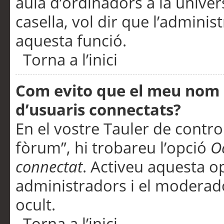
aula d’ordinadors a la univers
casella, vol dir que l’adminis
aquesta funció.
Torna a l’inici
Com evito que el meu nom d’
d’usuaris connectats?
En el vostre Tauler de control
fòrum”, hi trobareu l’opció
O
connectat
. Activeu aquesta o
administradors i el moderad
ocult.
Torna a l’inici