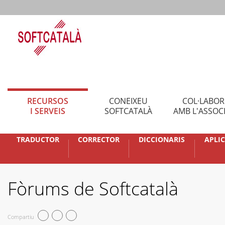
RECURSOS
CONEIXEU
COL·LABO
I SERVEIS
SOFTCATALÀ
AMB L'ASSOC
TRADUCTOR
CORRECTOR
DICCIONARIS
APLI
Fòrums de Softcatalà
Compartiu