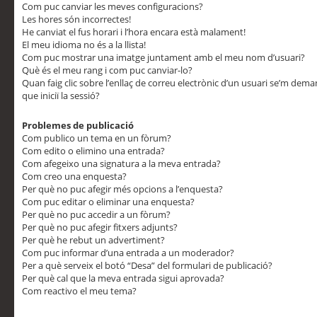
Com puc canviar les meves configuracions?
Les hores són incorrectes!
He canviat el fus horari i l’hora encara està malament!
El meu idioma no és a la llista!
Com puc mostrar una imatge juntament amb el meu nom d’usuari?
Què és el meu rang i com puc canviar-lo?
Quan faig clic sobre l’enllaç de correu electrònic d’un usuari se’m dem
que iniciï la sessió?
Problemes de publicació
Com publico un tema en un fòrum?
Com edito o elimino una entrada?
Com afegeixo una signatura a la meva entrada?
Com creo una enquesta?
Per què no puc afegir més opcions a l’enquesta?
Com puc editar o eliminar una enquesta?
Per què no puc accedir a un fòrum?
Per què no puc afegir fitxers adjunts?
Per què he rebut un advertiment?
Com puc informar d’una entrada a un moderador?
Per a què serveix el botó “Desa” del formulari de publicació?
Per què cal que la meva entrada sigui aprovada?
Com reactivo el meu tema?