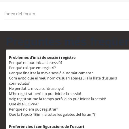
Índex del fòrum
Preguntes més freqüe
Problemes d’inici de sessió i registre
Per què no puc iniciar la sessió?
Per què cal que em registri?
Per què finalitza la meva sessió automàticament?
Com evito que el meu nom d’usuari aparegui a la llista d’usuaris
connectats?
He perdut la meva contrasenya!
M’he registrat però no puc iniciar la sessió!
Vaig registrar-me fa temps però ja no puc iniciar la sessió!
Què és el COPPA?
Per què no em puc registrar?
Què fa l’opció “Elimina totes les galetes del fòrum”?
Preferències i configuracions de l’usuari