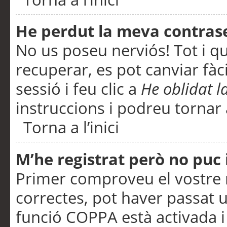
He perdut la meva contras
No us poseu nerviós! Tot i q
recuperar, es pot canviar fàci
sessió i feu clic a
He oblidat 
instruccions i podreu tornar a
Torna a l’inici
M’he registrat però no puc i
Primer comproveu el vostre n
correctes, pot haver passat u
funció COPPA està activada 