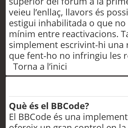
superior del fòrum a la prime
veieu l’enllaç, llavors és pos
estigui inhabilitada o que no
mínim entre reactivacions. T
simplement escrivint-hi una 
que fent-ho no infringiu les 
Torna a l’inici
Formatació i tipus de te
Què és el BBCode?
El BBCode és una implementa
ofereix un gran control en l