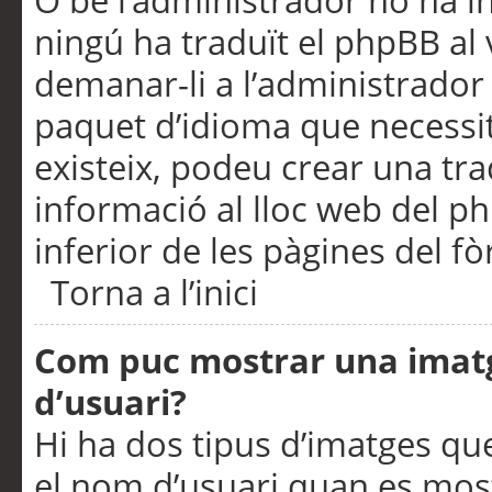
O bé l’administrador no ha in
ningú ha traduït el phpBB al
demanar-li a l’administrador d
paquet d’idioma que necessit
existeix, podeu crear una t
informació al lloc web del php
inferior de les pàgines del f
Torna a l’inici
Com puc mostrar una imat
d’usuari?
Hi ha dos tipus d’imatges q
el nom d’usuari quan es mos