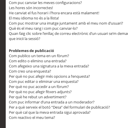
Com puc canviar les meves configuracions?
Les hores són incorrectes!
He canviat el fus horari i l’hora encara està malament!
El meu idioma no és a la llista!
Com puc mostrar una imatge juntament amb el meu nom d’usuari?
Què és el meu rang i com puc canviar-lo?
Quan faig clic sobre l’enllaç de correu electrònic d’un usuari se’m dem
que iniciï la sessió?
Problemes de publicació
Com publico un tema en un fòrum?
Com edito o elimino una entrada?
Com afegeixo una signatura a la meva entrada?
Com creo una enquesta?
Per què no puc afegir més opcions a l’enquesta?
Com puc editar o eliminar una enquesta?
Per què no puc accedir a un fòrum?
Per què no puc afegir fitxers adjunts?
Per què he rebut un advertiment?
Com puc informar d’una entrada a un moderador?
Per a què serveix el botó “Desa” del formulari de publicació?
Per què cal que la meva entrada sigui aprovada?
Com reactivo el meu tema?