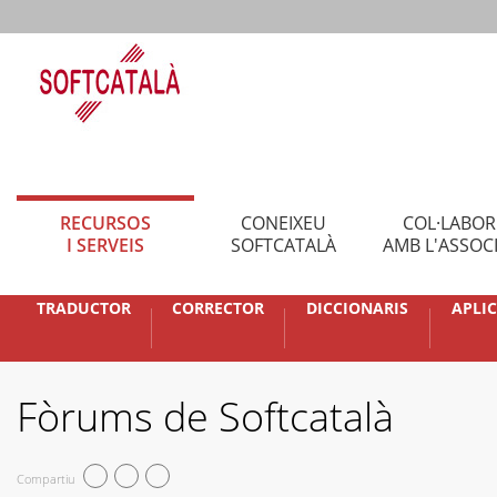
RECURSOS
CONEIXEU
COL·LABO
I SERVEIS
SOFTCATALÀ
AMB L'ASSOC
TRADUCTOR
CORRECTOR
DICCIONARIS
APLI
Fòrums de Softcatalà
Compartiu