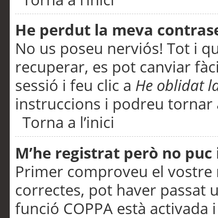
He perdut la meva contras
No us poseu nerviós! Tot i q
recuperar, es pot canviar fàci
sessió i feu clic a
He oblidat 
instruccions i podreu tornar a
Torna a l’inici
M’he registrat però no puc i
Primer comproveu el vostre n
correctes, pot haver passat u
funció COPPA està activada 