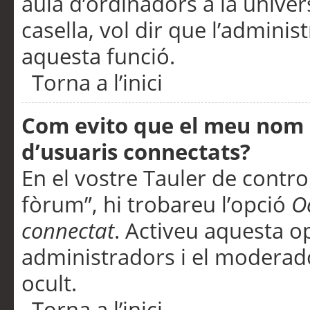
aula d’ordinadors a la univers
casella, vol dir que l’adminis
aquesta funció.
Torna a l’inici
Com evito que el meu nom d’
d’usuaris connectats?
En el vostre Tauler de control
fòrum”, hi trobareu l’opció
O
connectat
. Activeu aquesta o
administradors i el moderad
ocult.
Torna a l’inici