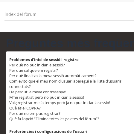
Índex del fòrum
Preguntes més freqüe
Problemes d’inici de sessió i registre
Per què no puc iniciar la sessió?
Per què cal que em registri?
Per què finalitza la meva sessió automàticament?
Com evito que el meu nom d’usuari aparegui a la llista d’usuaris
connectats?
He perdut la meva contrasenya!
M’he registrat però no puc iniciar la sessió!
Vaig registrar-me fa temps però ja no puc iniciar la sessió!
Què és el COPPA?
Per què no em puc registrar?
Què fa l’opció “Elimina totes les galetes del fòrum”?
Preferències i configuracions de l’usuari