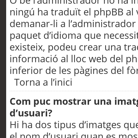
O bé l’administrador no ha in
ningú ha traduït el phpBB al
demanar-li a l’administrador d
paquet d’idioma que necessit
existeix, podeu crear una t
informació al lloc web del php
inferior de les pàgines del f
Torna a l’inici
Com puc mostrar una imat
d’usuari?
Hi ha dos tipus d’imatges q
el nom d’usuari quan es mos