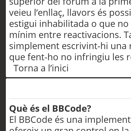
superior del fòrum a la prime
veieu l’enllaç, llavors és pos
estigui inhabilitada o que no
mínim entre reactivacions. T
simplement escrivint-hi una 
que fent-ho no infringiu les 
Torna a l’inici
Formatació i tipus de te
Què és el BBCode?
El BBCode és una implementa
ofereix un gran control en l