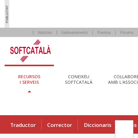
Notícies
Esdeveniments
Premsa
Fòrums
RECURSOS
CONEIXEU
COL·LABOR
I SERVEIS
SOFTCATALÀ
AMB L'ASSOCI
Traductor
Corrector
Diccionaris
Eines