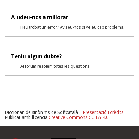
Ajudeu-nos a millorar
Heu trobat un error? Aviseu-nos si veieu cap problema.
Teniu algun dubte?
Al fòrum resolem totes les qüestions.
Diccionari de sinònims de Softcatalà –
Presentació i crèdits
–
Publicat amb llicència
Creative Commons CC-BY 4.0
Proposeu-nos millores o 