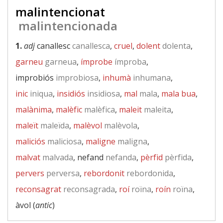
malintencionat
malintencionada
1.
adj
canallesc
canallesca
,
cruel
,
dolent
dolenta
,
garneu
garneua
,
ímprobe
ímproba
,
improbiós
improbiosa
,
inhumà
inhumana
,
inic
iniqua
,
insidiós
insidiosa
,
mal
mala
,
mala bua
,
malànima
,
malèfic
malèfica
,
maleit
maleita
,
maleït
maleïda
,
malèvol
malèvola
,
maliciós
maliciosa
,
maligne
maligna
,
malvat
malvada
, nefand
nefanda
,
pèrfid
pèrfida
,
pervers
perversa
,
rebordonit
rebordonida
,
reconsagrat
reconsagrada
,
roí
roïna
,
roín
roïna
,
àvol (
antic
)