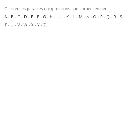
O llisteu les paraules o expressions que comencen per:
A
-
B
-
C
-
D
-
E
-
F
-
G
-
H
-
I
-
J
-
K
-
L
-
M
-
N
-
O
-
P
-
Q
-
R
-
S
-
T
-
U
-
V
-
W
-
X
-
Y
-
Z