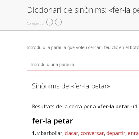
Diccionari de sinònims: «fer-la p
Compartiu
Introduïu la paraula que voleu cercar i feu clic en el bot
Sinònims de «fer-la petar»
Resultats de la cerca per a «
fer-la petar
» (1
fer-la petar
1.
v
barbollar,
clacar
,
conversar
,
departir
,
enra