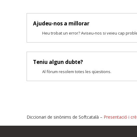
Ajudeu-nos a millorar
Heu trobat un error? Aviseu-nos si veieu cap prob
Teniu algun dubte?
Al fòrum resolem totes les qüestions.
Diccionari de sinònims de Softcatalà –
Presentació i crè