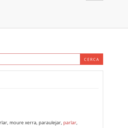
CERCA
garlar, moure xerra, paraulejar,
parlar
,