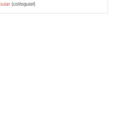
iular
(
col·loquial
)