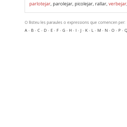
parlotejar
, parolejar, picolejar, rallar,
verbejar
O llisteu les paraules o expressions que comencen per:
A
-
B
-
C
-
D
-
E
-
F
-
G
-
H
-
I
-
J
-
K
-
L
-
M
-
N
-
O
-
P
-