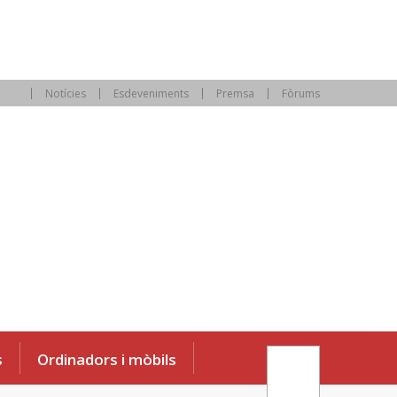
Notícies
Esdeveniments
Premsa
Fòrums
s
Ordinadors i mòbils