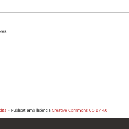
lema.
dits
– Publicat amb llicència
Creative Commons CC-BY 4.0