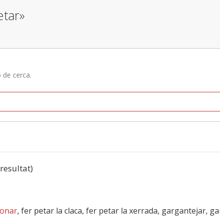
etar»
ó de cerca.
 resultat)
onar
, fer petar la claca, fer petar la xerrada, gargantejar, 