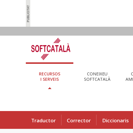
RECURSOS
CONEIXEU
I SERVEIS
SOFTCATALÀ
AMB
Traductor
Corrector
Diccionaris