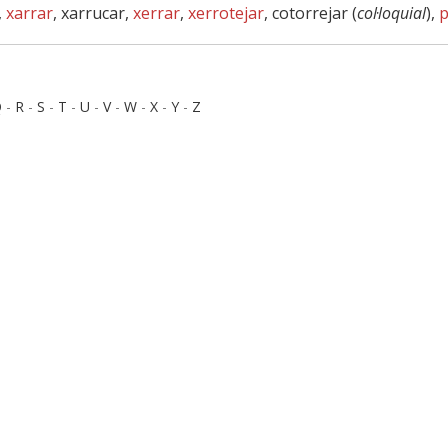
,
xarrar
, xarrucar,
xerrar
,
xerrotejar
, cotorrejar (
col·loquial
),
p
Q
-
R
-
S
-
T
-
U
-
V
-
W
-
X
-
Y
-
Z