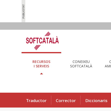
RECURSOS
CONEIXEU
I SERVEIS
SOFTCATALÀ
AMB
Traductor
Corrector
Diccionaris