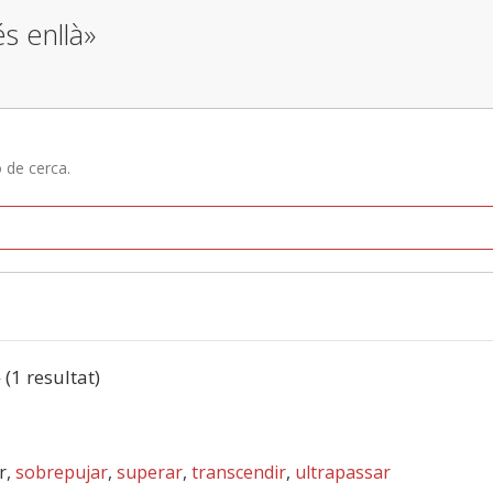
s enllà»
ó de cerca.
 (1 resultat)
r,
sobrepujar
,
superar
,
transcendir
,
ultrapassar