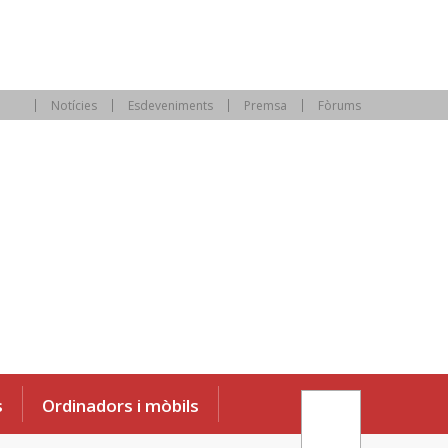
Notícies
Esdeveniments
Premsa
Fòrums
s
Ordinadors i mòbils