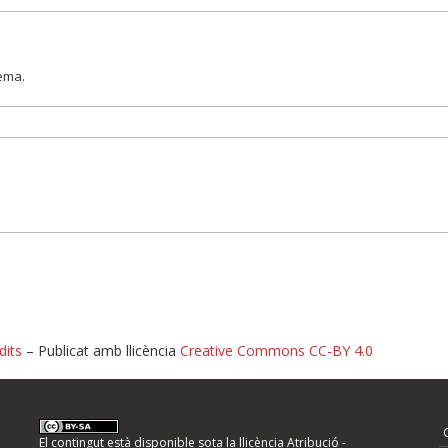
lema.
dits
– Publicat amb llicència
Creative Commons CC-BY 4.0
nformeu d'errors
El contingut està disponible sota la llicència
Atribució -