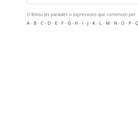
O llisteu les paraules o expressions que comencen per:
A
-
B
-
C
-
D
-
E
-
F
-
G
-
H
-
I
-
J
-
K
-
L
-
M
-
N
-
O
-
P
-