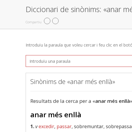
Diccionari de sinònims: «anar mé
Compartiu
Introduïu la paraula que voleu cercar i feu clic en el bot
Sinònims de «anar més enllà»
Resultats de la cerca per a «
anar més enllà
»
anar més enllà
1.
v
excedir
,
passar
, sobremuntar, sobrepassa