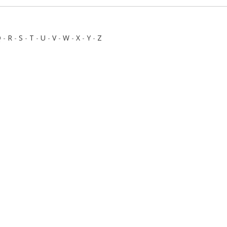
Q
-
R
-
S
-
T
-
U
-
V
-
W
-
X
-
Y
-
Z