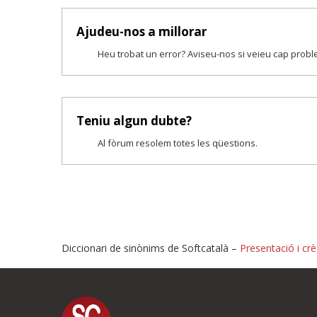
Ajudeu-nos a millorar
Heu trobat un error? Aviseu-nos si veieu cap prob
Teniu algun dubte?
Al fòrum resolem totes les qüestions.
Diccionari de sinònims de Softcatalà –
Presentació i crè
Proposeu-nos millores o i