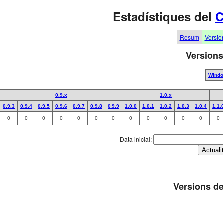
Estadístiques del
C
Resum
Versio
Versions
Wind
0.9.x
1.0.x
0.9.3
0.9.4
0.9.5
0.9.6
0.9.7
0.9.8
0.9.9
1.0.0
1.0.1
1.0.2
1.0.3
1.0.4
1.1.
0
0
0
0
0
0
0
0
0
0
0
0
0
Data inicial:
Versions de