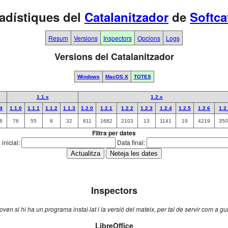
adístiques del
Catalanitzador
de
Softca
Resum
Versions
Inspectors
Opcions
Logs
Versions del Catalanitzador
Windows
MacOS X
TOTES
1.1.x
1.2.x
.4
1.1.0
1.1.1
1.1.2
1.1.3
1.2.0
1.2.1
1.2.2
1.2.3
1.2.4
1.2.5
1.2.6
1.2
6
76
55
8
32
811
1682
2103
13
1141
19
4219
350
Filtra per dates
inicial:
Data final:
Inspectors
en si hi ha un programa instal·lat i la versió del mateix, per tal de servir com a g
LibreOffice