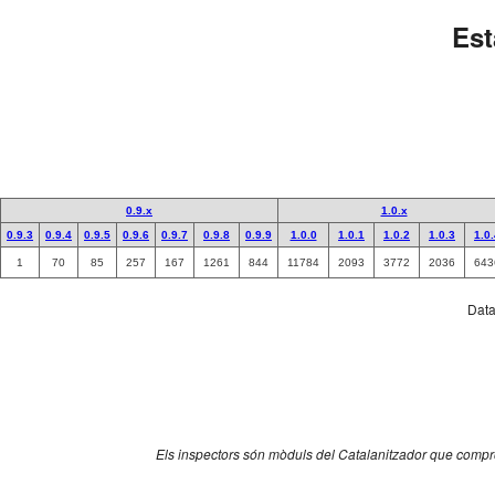
Est
0.9.x
1.0.x
0.9.3
0.9.4
0.9.5
0.9.6
0.9.7
0.9.8
0.9.9
1.0.0
1.0.1
1.0.2
1.0.3
1.0
1
70
85
257
167
1261
844
11784
2093
3772
2036
643
Data 
Els inspectors són mòduls del Catalanitzador que comprov