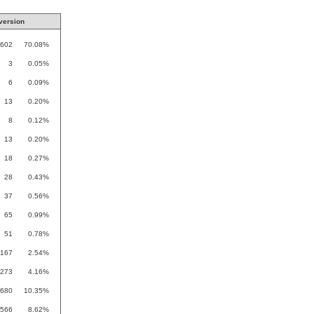
version
602
70.08%
3
0.05%
6
0.09%
13
0.20%
8
0.12%
13
0.20%
18
0.27%
28
0.43%
37
0.56%
65
0.99%
51
0.78%
167
2.54%
273
4.16%
680
10.35%
566
8.62%