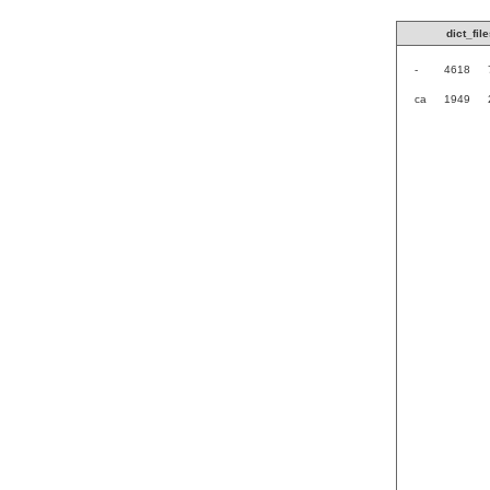
dict_file
-
4618
ca
1949