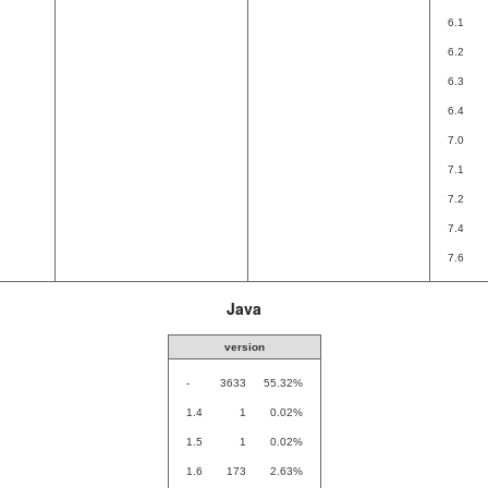
6.1
6.2
6.3
6.4
7.0
7.1
7.2
7.4
7.6
Java
version
-
3633
55.32%
1.4
1
0.02%
1.5
1
0.02%
1.6
173
2.63%