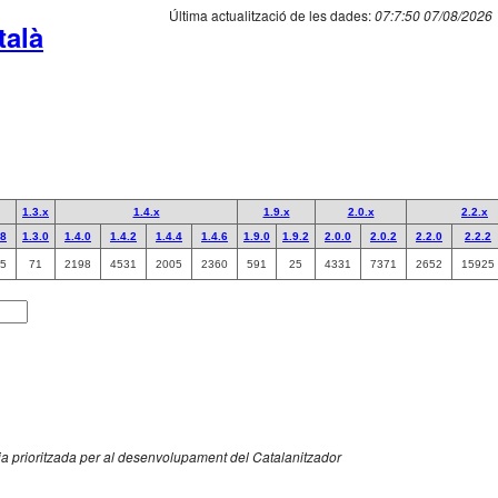
Última actualització de les dades:
07:7:50 07/08/2026
talà
1.3.x
1.4.x
1.9.x
2.0.x
2.2.x
.8
1.3.0
1.4.0
1.4.2
1.4.4
1.4.6
1.9.0
1.9.2
2.0.0
2.0.2
2.2.0
2.2.2
5
71
2198
4531
2005
2360
591
25
4331
7371
2652
15925
uia prioritzada per al desenvolupament del Catalanitzador