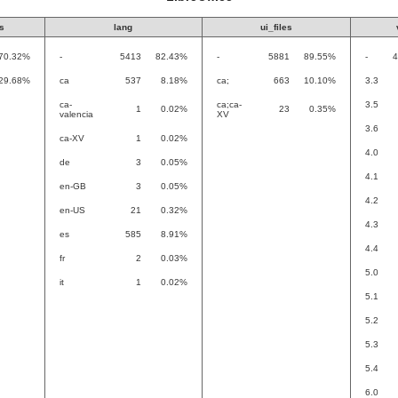
s
lang
ui_files
70.32%
-
5413
82.43%
-
5881
89.55%
-
4
29.68%
ca
537
8.18%
ca;
663
10.10%
3.3
ca-
ca;ca-
3.5
1
0.02%
23
0.35%
valencia
XV
3.6
ca-XV
1
0.02%
4.0
de
3
0.05%
4.1
en-GB
3
0.05%
4.2
en-US
21
0.32%
4.3
es
585
8.91%
4.4
fr
2
0.03%
5.0
it
1
0.02%
5.1
5.2
5.3
5.4
6.0