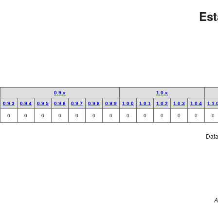
Est
0.9.x
1.0.x
0.9.3
0.9.4
0.9.5
0.9.6
0.9.7
0.9.8
0.9.9
1.0.0
1.0.1
1.0.2
1.0.3
1.0.4
1.1.
0
0
0
0
0
0
0
0
0
0
0
0
0
Data 
A