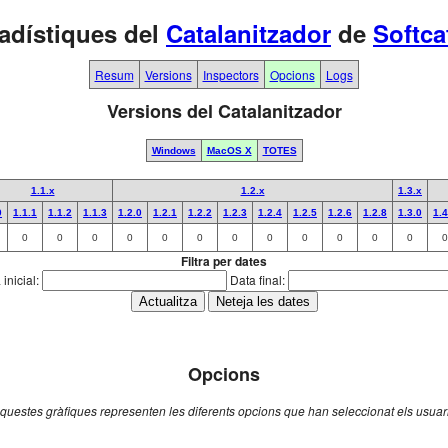
adístiques del
Catalanitzador
de
Softca
Resum
Versions
Inspectors
Opcions
Logs
Versions del Catalanitzador
Windows
MacOS X
TOTES
1.1.x
1.2.x
1.3.x
0
1.1.1
1.1.2
1.1.3
1.2.0
1.2.1
1.2.2
1.2.3
1.2.4
1.2.5
1.2.6
1.2.8
1.3.0
1.4
0
0
0
0
0
0
0
0
0
0
0
0
0
Filtra per dates
inicial:
Data final:
Opcions
questes gràfiques representen les diferents opcions que han seleccionat els usuar