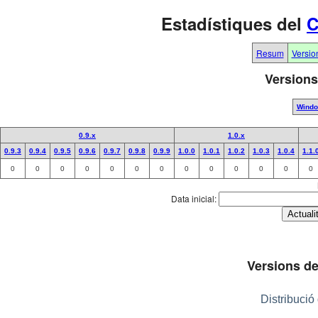
Estadístiques del
C
Resum
Versio
Versions
Wind
0.9.x
1.0.x
0.9.3
0.9.4
0.9.5
0.9.6
0.9.7
0.9.8
0.9.9
1.0.0
1.0.1
1.0.2
1.0.3
1.0.4
1.1.
0
0
0
0
0
0
0
0
0
0
0
0
0
Data inicial:
Versions de
Distribució