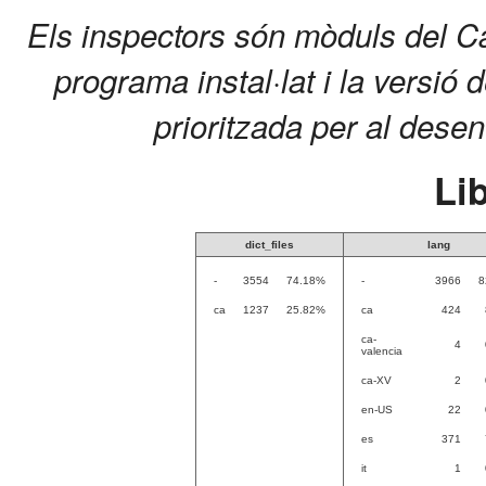
Els inspectors són mòduls del C
programa instal·lat i la versió 
prioritzada per al dese
Li
dict_files
lang
-
3554
74.18%
-
3966
8
ca
1237
25.82%
ca
424
ca-
4
valencia
ca-XV
2
en-US
22
es
371
it
1