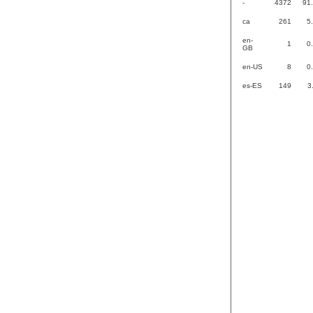
-
4372
91
ca
261
5
en-
1
0
GB
en-US
8
0
es-ES
149
3