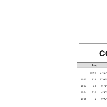
C
lang
-
3719
77.62
1027
819
17.09
1033
34
0.71
1034
218
4.55
1036
1
0.02