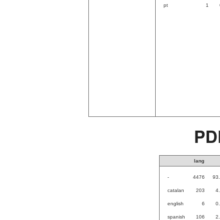
pt
1
PD
lang
-
4476
93
catalan
203
4
english
6
0
spanish
106
2