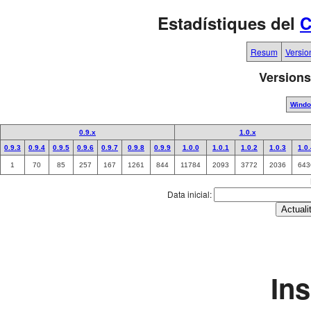
Estadístiques del
C
Resum
Versio
Versions
Wind
0.9.x
1.0.x
0.9.3
0.9.4
0.9.5
0.9.6
0.9.7
0.9.8
0.9.9
1.0.0
1.0.1
1.0.2
1.0.3
1.0
1
70
85
257
167
1261
844
11784
2093
3772
2036
643
Data inicial:
In