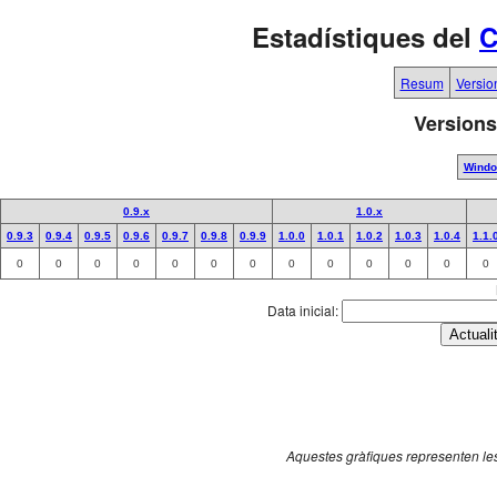
Estadístiques del
C
Resum
Versio
Versions
Wind
0.9.x
1.0.x
0.9.3
0.9.4
0.9.5
0.9.6
0.9.7
0.9.8
0.9.9
1.0.0
1.0.1
1.0.2
1.0.3
1.0.4
1.1.
0
0
0
0
0
0
0
0
0
0
0
0
0
Data inicial:
Aquestes gràfiques representen les