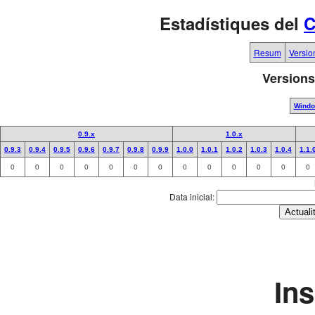
Estadístiques del
C
Resum
Versio
Versions
Wind
0.9.x
1.0.x
0.9.3
0.9.4
0.9.5
0.9.6
0.9.7
0.9.8
0.9.9
1.0.0
1.0.1
1.0.2
1.0.3
1.0.4
1.1.
0
0
0
0
0
0
0
0
0
0
0
0
0
Data inicial:
In