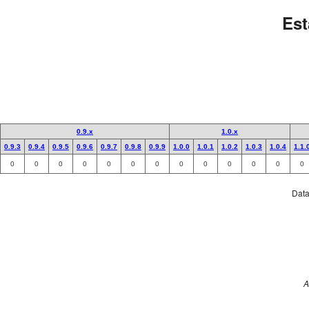
Est
0.9.x
1.0.x
0.9.3
0.9.4
0.9.5
0.9.6
0.9.7
0.9.8
0.9.9
1.0.0
1.0.1
1.0.2
1.0.3
1.0.4
1.1.
0
0
0
0
0
0
0
0
0
0
0
0
0
Data 
A