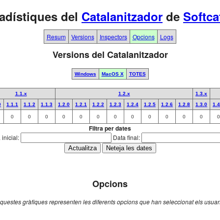
adístiques del
Catalanitzador
de
Softca
Resum
Versions
Inspectors
Opcions
Logs
Versions del Catalanitzador
Windows
MacOS X
TOTES
1.1.x
1.2.x
1.3.x
0
1.1.1
1.1.2
1.1.3
1.2.0
1.2.1
1.2.2
1.2.3
1.2.4
1.2.5
1.2.6
1.2.8
1.3.0
1.4
0
0
0
0
0
0
0
0
0
0
0
0
0
Filtra per dates
inicial:
Data final:
Opcions
questes gràfiques representen les diferents opcions que han seleccionat els usuar