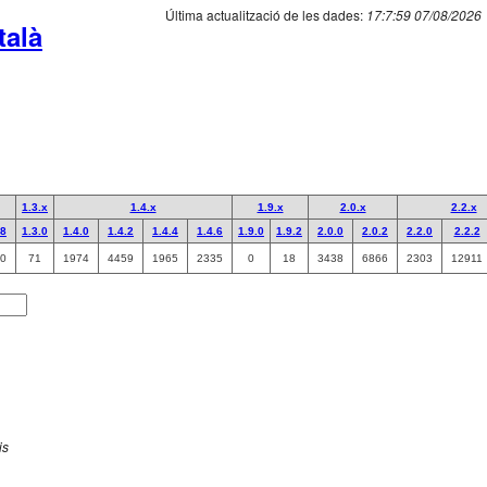
Última actualització de les dades:
17:7:59 07/08/2026
talà
1.3.x
1.4.x
1.9.x
2.0.x
2.2.x
.8
1.3.0
1.4.0
1.4.2
1.4.4
1.4.6
1.9.0
1.9.2
2.0.0
2.0.2
2.2.0
2.2.2
0
71
1974
4459
1965
2335
0
18
3438
6866
2303
12911
is