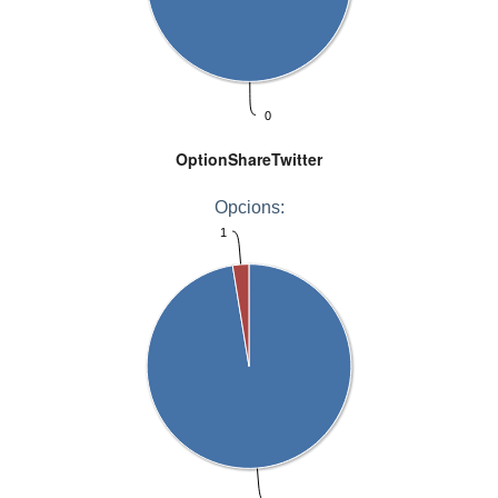
0
OptionShareTwitter
Opcions:
1