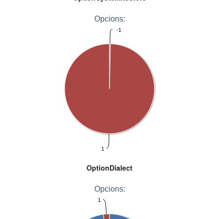
Opcions:
-1
1
OptionDialect
Opcions:
1