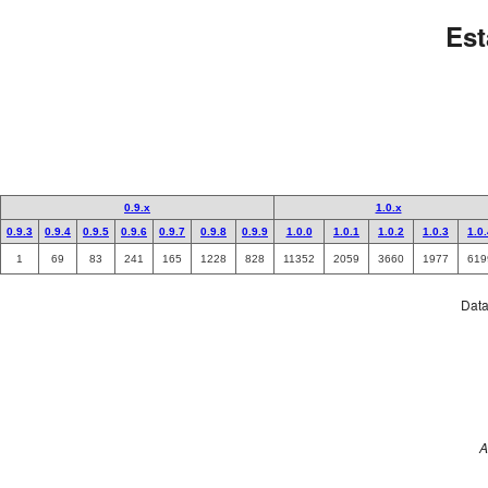
Est
0.9.x
1.0.x
0.9.3
0.9.4
0.9.5
0.9.6
0.9.7
0.9.8
0.9.9
1.0.0
1.0.1
1.0.2
1.0.3
1.0
1
69
83
241
165
1228
828
11352
2059
3660
1977
619
Data 
A