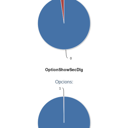
0
OptionShowSecDlg
Opcions:
1