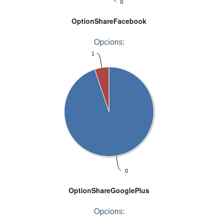
0
OptionShareFacebook
Opcions:
1
0
OptionShareGooglePlus
Opcions: