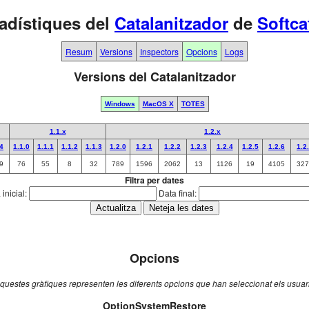
adístiques del
Catalanitzador
de
Softca
Resum
Versions
Inspectors
Opcions
Logs
Versions del Catalanitzador
Windows
MacOS X
TOTES
1.1.x
1.2.x
.4
1.1.0
1.1.1
1.1.2
1.1.3
1.2.0
1.2.1
1.2.2
1.2.3
1.2.4
1.2.5
1.2.6
1.2
9
76
55
8
32
789
1596
2062
13
1126
19
4105
327
Filtra per dates
inicial:
Data final:
Opcions
questes gràfiques representen les diferents opcions que han seleccionat els usuar
OptionSystemRestore