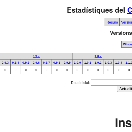
Estadístiques del
C
Resum
Versio
Versions
Wind
0.9.x
1.0.x
0.9.3
0.9.4
0.9.5
0.9.6
0.9.7
0.9.8
0.9.9
1.0.0
1.0.1
1.0.2
1.0.3
1.0.4
1.1.
0
0
0
0
0
0
0
0
0
0
0
0
0
Data inicial:
In