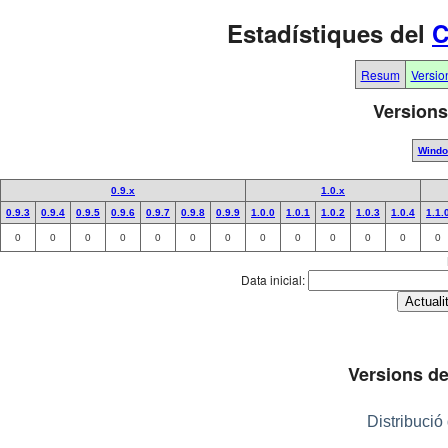
Estadístiques del
C
Resum
Versio
Versions
Wind
0.9.x
1.0.x
0.9.3
0.9.4
0.9.5
0.9.6
0.9.7
0.9.8
0.9.9
1.0.0
1.0.1
1.0.2
1.0.3
1.0.4
1.1.
0
0
0
0
0
0
0
0
0
0
0
0
0
Data inicial:
Versions de
Distribució