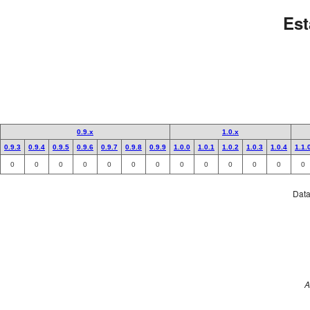
Est
0.9.x
1.0.x
0.9.3
0.9.4
0.9.5
0.9.6
0.9.7
0.9.8
0.9.9
1.0.0
1.0.1
1.0.2
1.0.3
1.0.4
1.1.
0
0
0
0
0
0
0
0
0
0
0
0
0
Data 
A