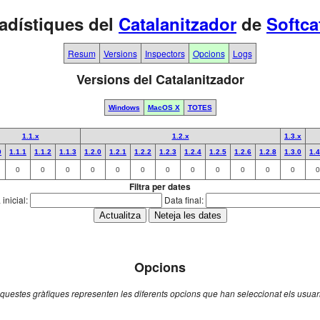
adístiques del
Catalanitzador
de
Softca
Resum
Versions
Inspectors
Opcions
Logs
Versions del Catalanitzador
Windows
MacOS X
TOTES
1.1.x
1.2.x
1.3.x
0
1.1.1
1.1.2
1.1.3
1.2.0
1.2.1
1.2.2
1.2.3
1.2.4
1.2.5
1.2.6
1.2.8
1.3.0
1.4
0
0
0
0
0
0
0
0
0
0
0
0
0
Filtra per dates
inicial:
Data final:
Opcions
questes gràfiques representen les diferents opcions que han seleccionat els usuar