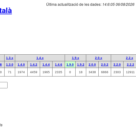
Última actualització de les dades:
14:6:05 06/08/2026
talà
1.3.x
1.4.x
1.9.x
2.0.x
2.2.x
.8
1.3.0
1.4.0
1.4.2
1.4.4
1.4.6
1.9.0
1.9.2
2.0.0
2.0.2
2.2.0
2.2.2
0
71
1974
4459
1965
2335
0
18
3438
6866
2303
12911
is