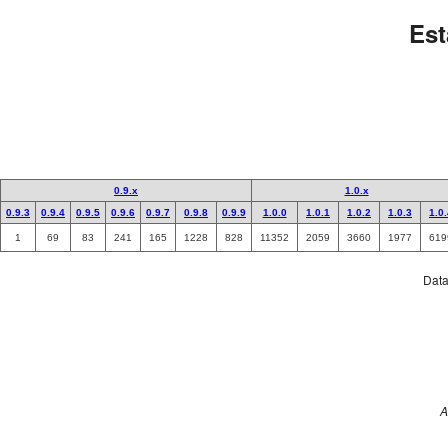
Est
0.9.x
1.0.x
0.9.3
0.9.4
0.9.5
0.9.6
0.9.7
0.9.8
0.9.9
1.0.0
1.0.1
1.0.2
1.0.3
1.0
1
69
83
241
165
1228
828
11352
2059
3660
1977
619
Data 
A