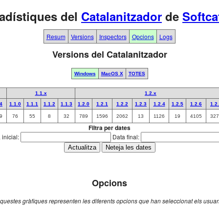
adístiques del
Catalanitzador
de
Softca
Resum
Versions
Inspectors
Opcions
Logs
Versions del Catalanitzador
Windows
MacOS X
TOTES
1.1.x
1.2.x
.4
1.1.0
1.1.1
1.1.2
1.1.3
1.2.0
1.2.1
1.2.2
1.2.3
1.2.4
1.2.5
1.2.6
1.2
9
76
55
8
32
789
1596
2062
13
1126
19
4105
327
Filtra per dates
inicial:
Data final:
Opcions
questes gràfiques representen les diferents opcions que han seleccionat els usuar