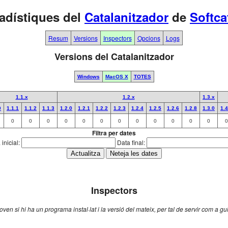
adístiques del
Catalanitzador
de
Softca
Resum
Versions
Inspectors
Opcions
Logs
Versions del Catalanitzador
Windows
MacOS X
TOTES
1.1.x
1.2.x
1.3.x
0
1.1.1
1.1.2
1.1.3
1.2.0
1.2.1
1.2.2
1.2.3
1.2.4
1.2.5
1.2.6
1.2.8
1.3.0
1.4
0
0
0
0
0
0
0
0
0
0
0
0
0
Filtra per dates
inicial:
Data final:
Inspectors
en si hi ha un programa instal·lat i la versió del mateix, per tal de servir com a g