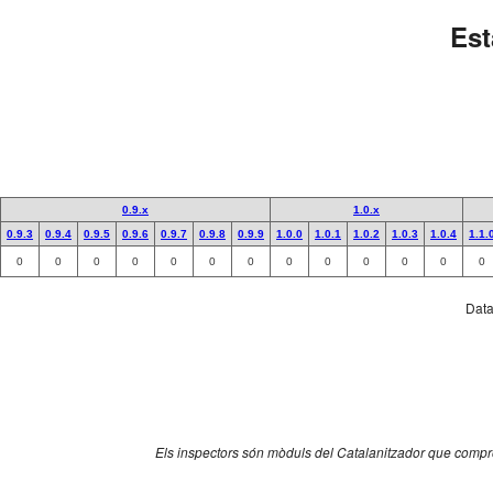
Est
0.9.x
1.0.x
0.9.3
0.9.4
0.9.5
0.9.6
0.9.7
0.9.8
0.9.9
1.0.0
1.0.1
1.0.2
1.0.3
1.0.4
1.1.
0
0
0
0
0
0
0
0
0
0
0
0
0
Data 
Els inspectors són mòduls del Catalanitzador que comprov