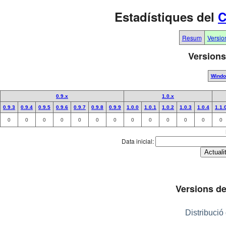
Estadístiques del
C
Resum
Versio
Versions
Wind
0.9.x
1.0.x
0.9.3
0.9.4
0.9.5
0.9.6
0.9.7
0.9.8
0.9.9
1.0.0
1.0.1
1.0.2
1.0.3
1.0.4
1.1.
0
0
0
0
0
0
0
0
0
0
0
0
0
Data inicial:
Versions de
Distribució