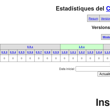
Estadístiques del
C
Resum
Versio
Versions
Wind
0.9.x
1.0.x
0.9.3
0.9.4
0.9.5
0.9.6
0.9.7
0.9.8
0.9.9
1.0.0
1.0.1
1.0.2
1.0.3
1.0.4
1.1.
0
0
0
0
0
0
0
0
0
0
0
0
0
Data inicial:
In