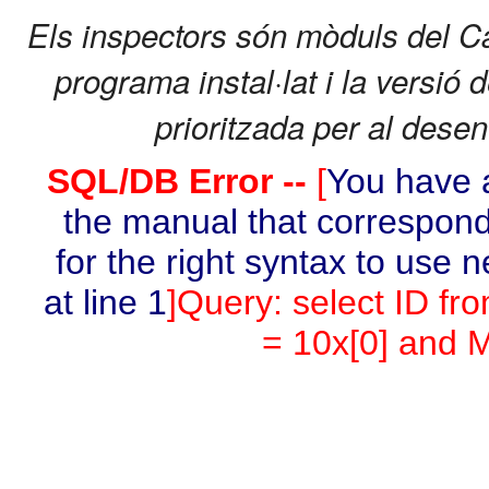
Els inspectors són mòduls del C
programa instal·lat i la versió 
prioritzada per al dese
SQL/DB Error --
[
You have a
the manual that correspond
for the right syntax to use 
at line 1
]Query: select ID fr
= 10x[0] and M