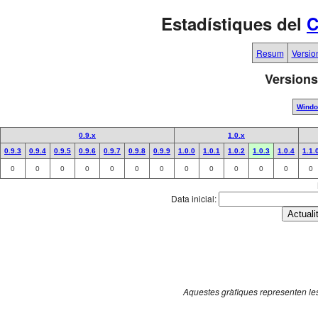
Estadístiques del
C
Resum
Versio
Versions
Wind
0.9.x
1.0.x
0.9.3
0.9.4
0.9.5
0.9.6
0.9.7
0.9.8
0.9.9
1.0.0
1.0.1
1.0.2
1.0.3
1.0.4
1.1.
0
0
0
0
0
0
0
0
0
0
0
0
0
Data inicial:
Aquestes gràfiques representen les