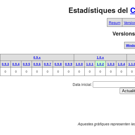
Estadístiques del
C
Resum
Versio
Versions
Wind
0.9.x
1.0.x
0.9.3
0.9.4
0.9.5
0.9.6
0.9.7
0.9.8
0.9.9
1.0.0
1.0.1
1.0.2
1.0.3
1.0.4
1.1.
0
0
0
0
0
0
0
0
0
0
0
0
0
Data inicial:
Aquestes gràfiques representen les