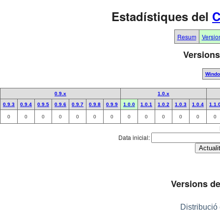
Estadístiques del
C
Resum
Versio
Versions
Wind
0.9.x
1.0.x
0.9.3
0.9.4
0.9.5
0.9.6
0.9.7
0.9.8
0.9.9
1.0.0
1.0.1
1.0.2
1.0.3
1.0.4
1.1.
0
0
0
0
0
0
0
0
0
0
0
0
0
Data inicial:
Versions de
Distribució