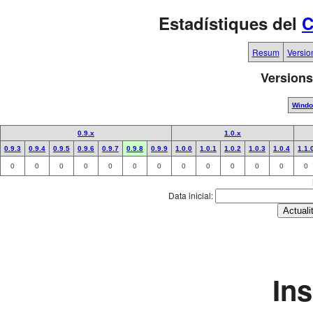
Estadístiques del
C
Resum
Versio
Versions
Wind
0.9.x
1.0.x
0.9.3
0.9.4
0.9.5
0.9.6
0.9.7
0.9.8
0.9.9
1.0.0
1.0.1
1.0.2
1.0.3
1.0.4
1.1.
0
0
0
0
0
0
0
0
0
0
0
0
0
Data inicial:
In