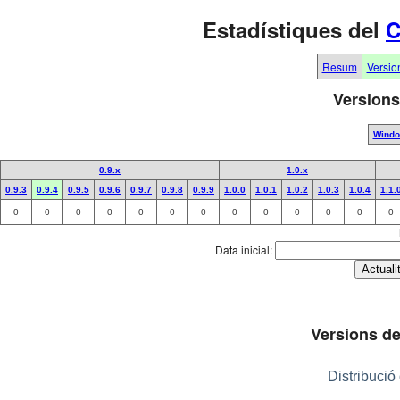
Estadístiques del
C
Resum
Versio
Versions
Wind
0.9.x
1.0.x
0.9.3
0.9.4
0.9.5
0.9.6
0.9.7
0.9.8
0.9.9
1.0.0
1.0.1
1.0.2
1.0.3
1.0.4
1.1.
0
0
0
0
0
0
0
0
0
0
0
0
0
Data inicial:
Versions de
Distribució