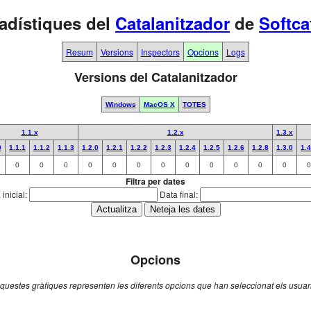
adístiques del
Catalanitzador
de
Softca
Resum
Versions
Inspectors
Opcions
Logs
Versions del Catalanitzador
Windows
MacOS X
TOTES
1.1.x
1.2.x
1.3.x
0
1.1.1
1.1.2
1.1.3
1.2.0
1.2.1
1.2.2
1.2.3
1.2.4
1.2.5
1.2.6
1.2.8
1.3.0
1.4
0
0
0
0
0
0
0
0
0
0
0
0
0
Filtra per dates
inicial:
Data final:
Opcions
questes gràfiques representen les diferents opcions que han seleccionat els usuar