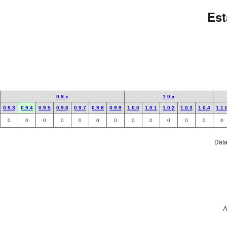
Est
0.9.x
1.0.x
0.9.3
0.9.4
0.9.5
0.9.6
0.9.7
0.9.8
0.9.9
1.0.0
1.0.1
1.0.2
1.0.3
1.0.4
1.1.
0
0
0
0
0
0
0
0
0
0
0
0
0
Data 
A