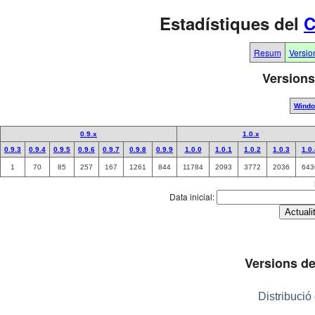
Estadístiques del
C
Resum
Versio
Versions
Wind
0.9.x
1.0.x
0.9.3
0.9.4
0.9.5
0.9.6
0.9.7
0.9.8
0.9.9
1.0.0
1.0.1
1.0.2
1.0.3
1.0
1
70
85
257
167
1261
844
11784
2093
3772
2036
643
Data inicial:
Versions de
Distribució