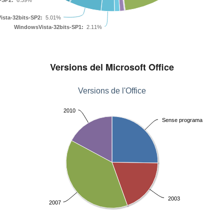
sta-32bits-SP2:
5.01%
WindowsVista-32bits-SP1:
2.11%
Versions del Microsoft Office
Versions de l'Office
2010
Sense programa
2003
2007