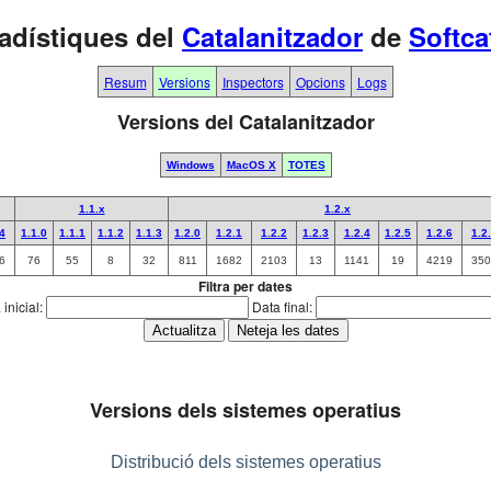
adístiques del
Catalanitzador
de
Softca
Resum
Versions
Inspectors
Opcions
Logs
Versions del Catalanitzador
Windows
MacOS X
TOTES
1.1.x
1.2.x
.4
1.1.0
1.1.1
1.1.2
1.1.3
1.2.0
1.2.1
1.2.2
1.2.3
1.2.4
1.2.5
1.2.6
1.2
6
76
55
8
32
811
1682
2103
13
1141
19
4219
350
Filtra per dates
inicial:
Data final:
Versions dels sistemes operatius
Distribució dels sistemes operatius