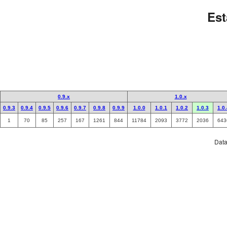
Est
0.9.x
1.0.x
0.9.3
0.9.4
0.9.5
0.9.6
0.9.7
0.9.8
0.9.9
1.0.0
1.0.1
1.0.2
1.0.3
1.0
1
70
85
257
167
1261
844
11784
2093
3772
2036
643
Data 