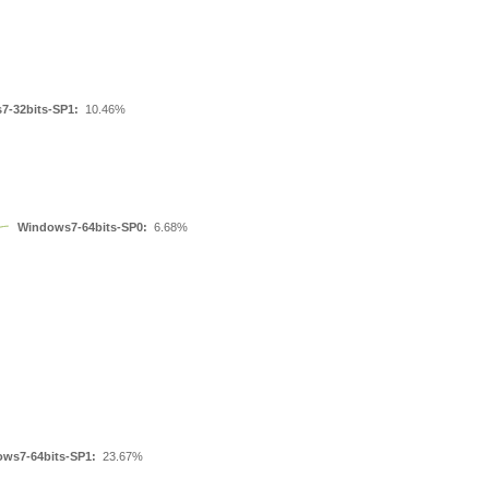
7-32bits-SP1:
10.46%
Windows7-64bits-SP0:
6.68%
ws7-64bits-SP1:
23.67%