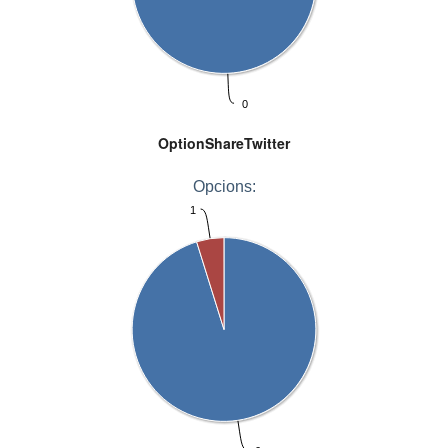
0
OptionShareTwitter
Opcions:
1