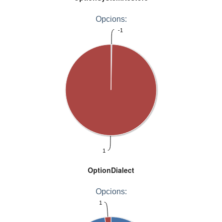
Opcions:
-1
1
OptionDialect
Opcions:
1