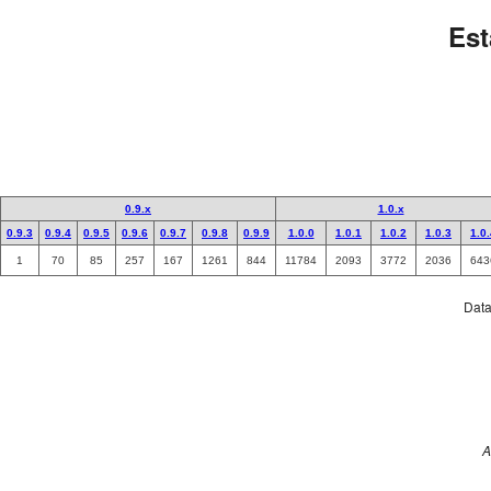
Est
0.9.x
1.0.x
0.9.3
0.9.4
0.9.5
0.9.6
0.9.7
0.9.8
0.9.9
1.0.0
1.0.1
1.0.2
1.0.3
1.0
1
70
85
257
167
1261
844
11784
2093
3772
2036
643
Data 
A