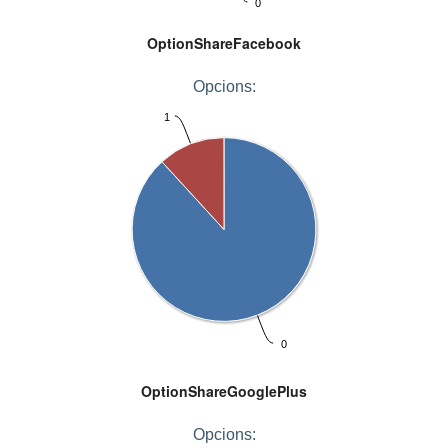
0
OptionShareFacebook
Opcions:
1
0
OptionShareGooglePlus
Opcions: