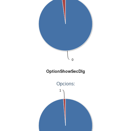
0
OptionShowSecDlg
Opcions:
1