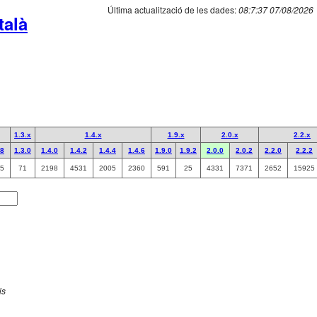
Última actualització de les dades:
08:7:37 07/08/2026
talà
1.3.x
1.4.x
1.9.x
2.0.x
2.2.x
.8
1.3.0
1.4.0
1.4.2
1.4.4
1.4.6
1.9.0
1.9.2
2.0.0
2.0.2
2.2.0
2.2.2
5
71
2198
4531
2005
2360
591
25
4331
7371
2652
15925
is