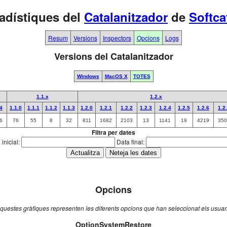
adístiques del
Catalanitzador
de
Softca
Resum
Versions
Inspectors
Opcions
Logs
Versions del Catalanitzador
Windows
MacOS X
TOTES
1.1.x
1.2.x
.4
1.1.0
1.1.1
1.1.2
1.1.3
1.2.0
1.2.1
1.2.2
1.2.3
1.2.4
1.2.5
1.2.6
1.2
6
76
55
8
32
811
1682
2103
13
1141
19
4219
350
Filtra per dates
inicial:
Data final:
Opcions
questes gràfiques representen les diferents opcions que han seleccionat els usuar
OptionSystemRestore