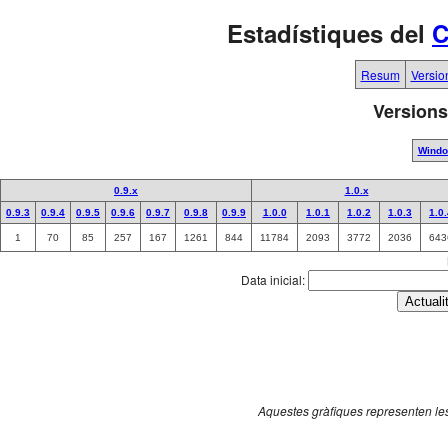
Estadístiques del
C
Resum
Versio
Versions
Wind
0.9.x
1.0.x
0.9.3
0.9.4
0.9.5
0.9.6
0.9.7
0.9.8
0.9.9
1.0.0
1.0.1
1.0.2
1.0.3
1.0
1
70
85
257
167
1261
844
11784
2093
3772
2036
643
Data inicial:
Aquestes gràfiques representen les